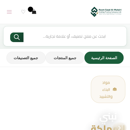
خطي
لى
♡
لمحتوى
Products
search
الصفحة الرئيسية
جميع المنتجات
جميع التصنيفات
مواد
البناء
والتشييد
نبني
المملكة