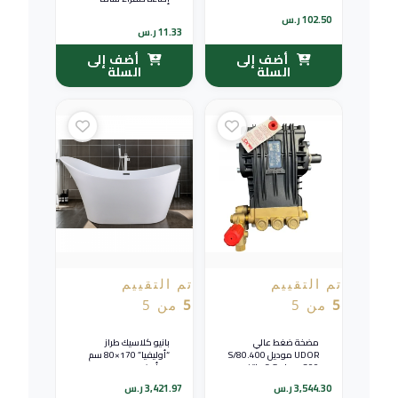
102.50
ر.س
11.33
ر.س
أضف إلى
أضف إلى
السلة
السلة
تم التقييم
تم التقييم
5
من 5
5
من 5
مضخة ضغط عالي
بانيو كلاسيك طراز
UDOR موديل 80.400/S
“أوليفيا” 170×80 سم
— 300 بار، 16.5 لتر/
— أبيض
دقيقة — صناعة إيطالية
3,544.30
ر.س
3,421.97
ر.س