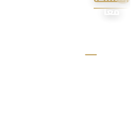
معاً
أسمنت، طوب،
حديد تسليح،
خرسانة جاهزة
ومواد عزل — كل
ما يحتاجه
مشروعك من
الأساسات إلى
التسليم
تصفّح
مواد
البناء
الصفحة الرئيسية