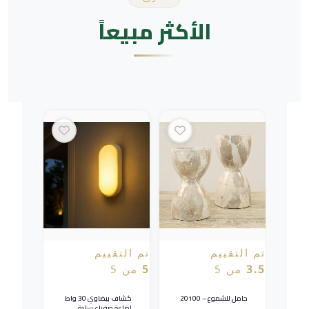
الأكثر مبيعاً
تم التقييم
تم التقييم
3.5
من 5
5
من 5
حامل للشموع – 20100
كشاف بيضاوي 30 واط
إضاءة صفراء سادة