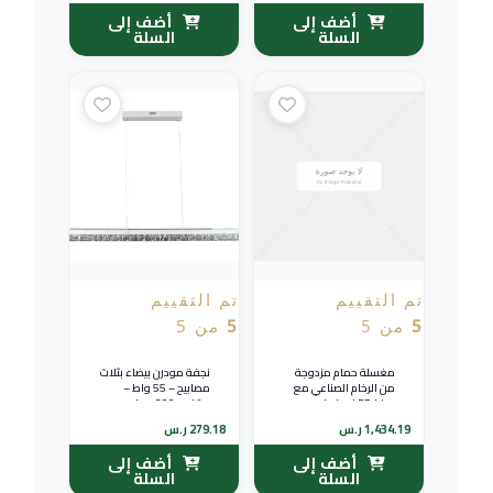
أضف إلى
أضف إلى
السلة
السلة
تم التقييم
تم التقييم
5
من 5
5
من 5
مغسلة حمام مزدوجة
نجفة مودرن بيضاء بثلاث
من الرخام الصناعي مع
مصابيح – 55 واط –
مرايا LED – فيراجو –
مقاس 1200 ملم
عرض 140 سم – أبيض
1,434.19
ر.س
279.18
ر.س
لامع (#31194)
أضف إلى
أضف إلى
السلة
السلة