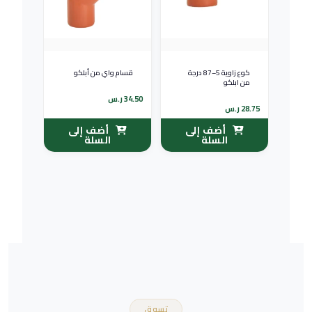
كوع زاوية 5–87 درجة
قسام واي من أبلكو
من ابلكو
34.50
ر.س
28.75
ر.س
أضف إلى
أضف إلى
السلة
السلة
تسوق