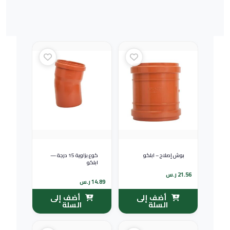
بوش إصلاح – ابلكو
كوع بزاوية 15 درجة —
ابلكو
21.56
ر.س
14.89
ر.س
أضف إلى
أضف إلى
السلة
السلة