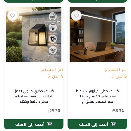
تم التقييم
تم التقييم
5
من 5
4
من 5
كشاف خطي فيليبس 26 واط
كشاف جداري خارجي يعمل
— مقاس 10 سم × 120
بالطاقة الشمسية — إضاءة
سم، تصميم معلق أو
صفراء بأناقة وذكاء
ملتصق، لون الإضاءة
25.30
56.34
$
شمسي كريمي
$
أضف إلى السلة
أضف إلى السلة