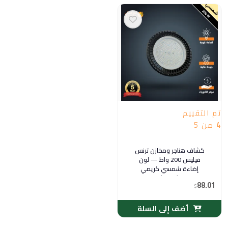
تم التقييم
4
من 5
كشاف هناجر ومخازن ترنس
فيليس 200 واط — لون
إضاءة شمسي كريمي
(توفل)
88.01
$
أضف إلى السلة