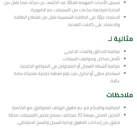
تسجيل الأحداث المهمة تلقائيًا عند الكشف عن حركة، مما يقلل من
الحاجة لمراجعة ساعات من التسجيلات غير الضرورية.
الاعتماد جزئيًا على الطاقة الشمسية يقلل من انقطاع الطاقة
والاعتماد على كابلات التغذية.
مثالية لـ
مراقبة الحدائق والفناء الخارجي.
تأمين مداخل ومواقف السيارات.
مراقبة أنشطة العمال أو المقاولين في المواقع الخارجية.
استخدام منزلي أو تجاري حيث يلزم تغطية خارجية متحركة بدقة
عالية.
ملاحظات
المراقبة والتحكم تتم عبر تطبيق الهاتف المتوافق مع الكاميرا.
التخزين المحلي بسعة 32 جيجابايت يسمح بتخزين التسجيلات محليًا؛
تحقق من إعدادات التطبيق لإدارة السجل والنسخ الاحتياطي.