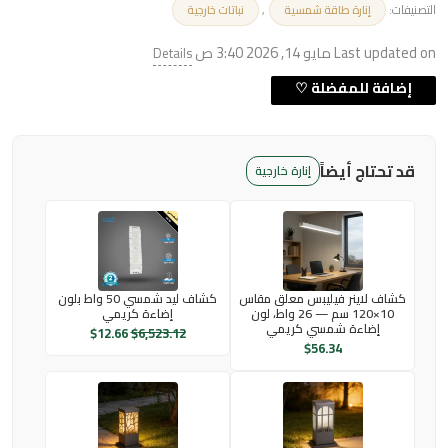
التصنيفات:
,
إنارة طاقة شمسية
نباتات خارجية
Last updated on مايو 14, 2026 3:40 ص
Details
قد تحتاج أيضاً
إنارة خارجية
كشاف لاينر فيليبس معلق مقاس
كشاف ليد شمسي 50 واط بلون
10×120 سم — 26 واط، لون
إضاءة كريمي
إضاءة شمسي كريمي
$
12.66
$
6,523.12
$
56.34