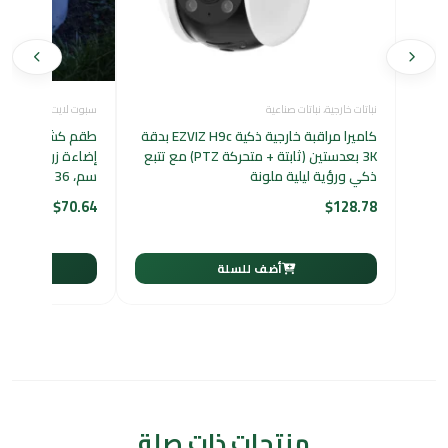
نباتات خارجية
،
نباتات صناعية
سبوت لايت
،
نباتات خارجي
كاميرا مراقبة خارجية ذكية EZVIZ H9c بدقة
طقم كشافات خارج
3K بعدستين (ثابتة + متحركة PTZ) مع تتبع
ذكي ورؤية ليلية ملونة
سم، 36 واط
$
70.64
$
128.78
أضف للسلة
أ
منتجات ذات صلة