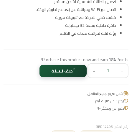
تعمل بالطاقة الشمسية لشحن مستمر
اتصال عبر Wi‑Fi ومراقبة عن بُعد عبر تطبيق الهاتف
كشف ذكي للحركة مع تنبيهات فورية
ذاكرة داخلية بسعة 32 جيجابايت
رؤية ليلية لمراقبة فعالة في الظلام
Purchase this product now and earn
184
Points!
+
-
أضف للسلة
شحن سريع لجميع المناطق
إرجاع سهل خلال ٧ أيام
دفع آمن ومشفّر ١٠٠٪
رقم المنتج:
3ED14405