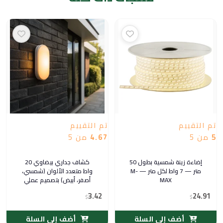
تم التقييم
تم التقييم
5
من 5
4.67
من 5
إضاءة زينة شمسية بطول 50
كشاف جداري بيضاوي 20
متر — 7 واط لكل متر — M-
واط متعدد الألوان (شمسي،
MAX
أصفر، أبيض) بتصميم عملي
وفريد
3.42
24.91
$
$
أضف إلى السلة
أضف إلى السلة