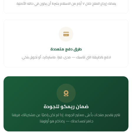
يمكنك إرجاع المنتج خلال ٧ أيام من الاستلام بشرط أن يكون في حالته الأصلية.
طرق دفع متعددة
ادفع بالطريقة التي تناسبك — مدى، فيزا، ماستركارد، أو تحويل بنكي.
ضمان ريمكو للجودة
نلتزم بتقديم منتجات بأعلى معايير الجودة. إذا لم تكن راضيًا عن مشترياتك، فريقنا
جاهز لمساعدتك — رضاكم هو أولويتنا.