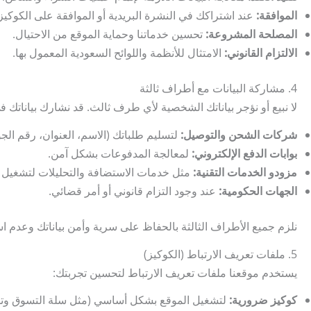
الموافقة:
عند اشتراكك في النشرة البريدية أو الموافقة على الكوكيز
المصلحة المشروعة:
تحسين خدماتنا وحماية الموقع من الاحتيال.
الالتزام القانوني:
الامتثال للأنظمة واللوائح السعودية المعمول بها.
4. مشاركة البيانات مع أطراف ثالثة
لا نبيع أو نؤجر بياناتك الشخصية لأي طرف ثالث. قد نشارك بياناتك في
شركات الشحن والتوصيل:
لتسليم طلباتك (الاسم، العنوان، رقم الجو
بوابات الدفع الإلكتروني:
لمعالجة المدفوعات بشكل آمن.
مزودو الخدمات التقنية:
مثل خدمات الاستضافة والتحليلات لتشغيل ا
الجهات الحكومية:
عند وجود التزام قانوني أو أمر قضائي.
نلزم جميع الأطراف الثالثة بالحفاظ على سرية وأمن بياناتك وعدم ا
5. ملفات تعريف الارتباط (الكوكيز)
يستخدم موقعنا ملفات تعريف الارتباط لتحسين تجربتك:
كوكيز ضرورية:
لتشغيل الموقع بشكل أساسي (مثل سلة التسوق وت