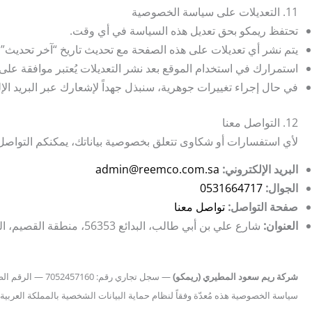
11. التعديلات على سياسة الخصوصية
تحتفظ ريمكو بحق تعديل هذه السياسة في أي وقت.
يتم نشر أي تعديلات على هذه الصفحة مع تحديث تاريخ “آخر تحديث”.
استمرارك في استخدام الموقع بعد نشر التعديلات يُعتبر موافقة على ا
في حال إجراء تغييرات جوهرية، سنبذل جهداً لإشعارك عبر البريد الإل
12. التواصل معنا
لأي استفسارات أو شكاوى تتعلق بخصوصية بياناتك، يمكنكم التواصل 
البريد الإلكتروني:
admin@reemco.com.sa
الجوال:
0531664717
صفحة التواصل:
تواصل معنا
العنوان:
شارع علي بن أبي طالب، البدائع 56353، منطقة القصيم، المملكة العربية السعودية
شركة ريم سعود المطيري (ريمكو)
— سجل تجاري رقم: 7052457160 — الرقم الضريبي: 301229298100003
سياسة الخصوصية هذه مُعدّة وفقاً لنظام حماية البيانات الشخصية بالمملكة العربية