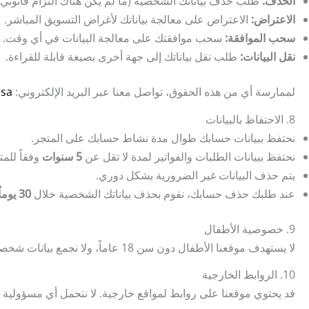
الحذف:
طلب حذف بياناتك الشخصية (ما لم يكن هناك التزام قانوني با
الاعتراض:
الاعتراض على معالجة بياناتك لأغراض التسويق المباشر.
سحب الموافقة:
سحب موافقتك على معالجة البيانات في أي وقت.
نقل البيانات:
طلب نقل بياناتك إلى جهة أخرى بصيغة قابلة للقراءة.
لممارسة أي من هذه الحقوق، تواصل معنا عبر البريد الإلكتروني:
sa
8. الاحتفاظ بالبيانات
نحتفظ ببيانات حسابك طوال مدة نشاط حسابك على المتجر.
نحتفظ ببيانات الطلبات والفواتير لمدة لا تقل عن
5 سنوات
وفقاً للم
يتم حذف البيانات غير الضرورية بشكل دوري.
عند طلبك حذف حسابك، نقوم بحذف بياناتك الشخصية خلال
30 يوماً
9. خصوصية الأطفال
لا يستهدف موقعنا الأطفال دون سن 18 عاماً، ولا نجمع بيانات شخصية من قاصرين عن قصد. إذا علمنا بجمع بيانات طفل، سنقوم بحذفها فوراً.
10. الروابط الخارجية
قد يحتوي موقعنا على روابط لمواقع خارجية. لا نتحمل أي مسؤولي