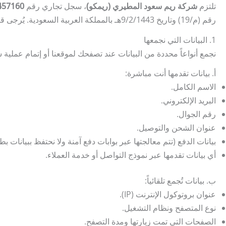
تلتزم
شركة ريم سعود المطيري (ريمكو)
، سجل تجاري رقم
457160
رقم (م/19) وتاريخ 9/2/1443هـ بالمملكة العربية السعودية. يُرجى قراءة هذه السياسة بعناية لفهم كيفية جمع بياناتك واستخدامها وحمايتها.
1. البيانات التي نجمعها
نجمع أنواعاً محددة من البيانات عند تصفحك لموقعنا أو إتمام عملية 
أ. بيانات تقدمها أنت مباشرة:
الاسم الكامل.
البريد الإلكتروني.
رقم الجوال.
عنوان الشحن والتوصيل.
بيانات الدفع (تتم معالجتها عبر بوابات دفع آمنة ولا نحتفظ ببيانات بط
أي بيانات تقدمها عبر نموذج التواصل أو خدمة العملاء.
ب. بيانات تُجمع تلقائياً:
عنوان بروتوكول الإنترنت (IP).
نوع المتصفح ونظام التشغيل.
الصفحات التي تمت زيارتها ومدة التصفح.