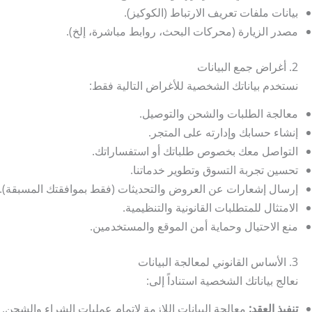
بيانات ملفات تعريف الارتباط (الكوكيز).
مصدر الزيارة (محركات البحث، روابط مباشرة، إلخ).
2. أغراض جمع البيانات
نستخدم بياناتك الشخصية للأغراض التالية فقط:
معالجة الطلبات والشحن والتوصيل.
إنشاء حسابك وإدارته على المتجر.
التواصل معك بخصوص طلباتك أو استفساراتك.
تحسين تجربة التسوق وتطوير خدماتنا.
إرسال إشعارات عن العروض والتحديثات (فقط بموافقتك المسبقة).
الامتثال للمتطلبات القانونية والتنظيمية.
منع الاحتيال وحماية أمن الموقع والمستخدمين.
3. الأساس القانوني لمعالجة البيانات
نعالج بياناتك الشخصية استناداً إلى:
تنفيذ العقد:
معالجة البيانات اللازمة لإتمام عمليات الشراء والشحن.