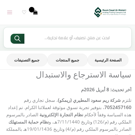
خطي
لى
♡
لمحتوى
Products
search
الصفحة الرئيسية
جميع المنتجات
جميع التصنيفات
سياسة الاسترجاع والاستبدال
آخر تحديث: 8 أبريل 2026م
تلتزم
شركة ريم سعود المطيري (ريمكو)
، سجل تجاري رقم
7052457160
، بتوفير تجربة تسوق موثوقة لعملائنا الكرام. تم إعداد
هذه السياسة وفقاً لأحكام
نظام التجارة الإلكترونية
الصادر بالمرسوم
الملكي رقم (م/126) وتاريخ 7/11/1440هـ، و
نظام حماية المستهلك
الصادر بالمرسوم الملكي رقم (م/4) وتاريخ 19/01/1436هـ بالمملكة