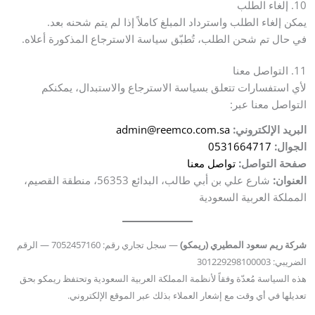
10. إلغاء الطلب
يمكن إلغاء الطلب واسترداد المبلغ كاملاً إذا لم يتم شحنه بعد.
في حال تم شحن الطلب، تُطبّق سياسة الاسترجاع المذكورة أعلاه.
11. التواصل معنا
لأي استفسارات تتعلق بسياسة الاسترجاع والاستبدال، يمكنكم
التواصل معنا عبر:
البريد الإلكتروني:
admin@reemco.com.sa
الجوال:
0531664717
صفحة التواصل:
تواصل معنا
العنوان:
شارع علي بن أبي طالب، البدائع 56353، منطقة القصيم،
المملكة العربية السعودية
شركة ريم سعود المطيري (ريمكو)
— سجل تجاري رقم: 7052457160 — الرقم
الضريبي: 301229298100003
هذه السياسة مُعدّة وفقاً لأنظمة المملكة العربية السعودية وتحتفظ ريمكو بحق
تعديلها في أي وقت مع إشعار العملاء بذلك عبر الموقع الإلكتروني.