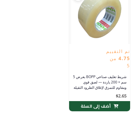
تم التقييم
4.75
من
5
شريط تغليف صناعي BOPP بعرض 5
سم × 200 ياردة — لصق قوي
ومقاوم للتمزق لإغلاق الطرود الثقيلة
| MTB
$
2.65
أضف إلى السلة