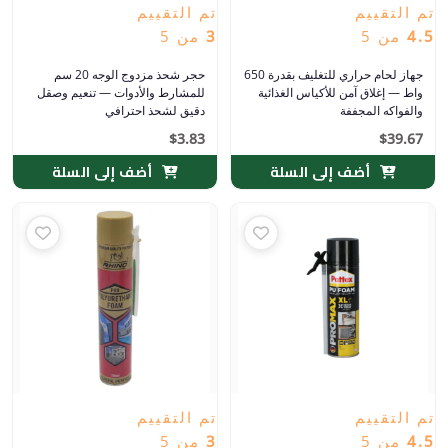
تم التقييم
تم التقييم
4.5
من 5
3
من 5
جهاز لحام حراري للتغليف بقدرة 650
حجر شحذ مزدوج الوجه 20 سم
واط — إغلاق آمن للأكياس الغذائية
للمشارط والأدوات — تنعيم وصقل
والفواكه المجففة
دقيق لشحذ احترافي
$
3.83
$
39.67
أضف إلى السلة
أضف إلى السلة
تم التقييم
تم التقييم
4.5
من 5
3
من 5