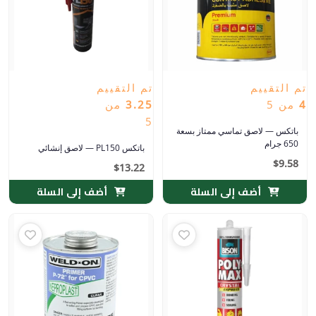
تم التقييم
تم التقييم
4
من 5
3.25
من
5
باتكس — لاصق تماسي ممتاز بسعة
650 جرام
باتكس PL150 — لاصق إنشائي
$
9.58
$
13.22
أضف إلى السلة
أضف إلى السلة