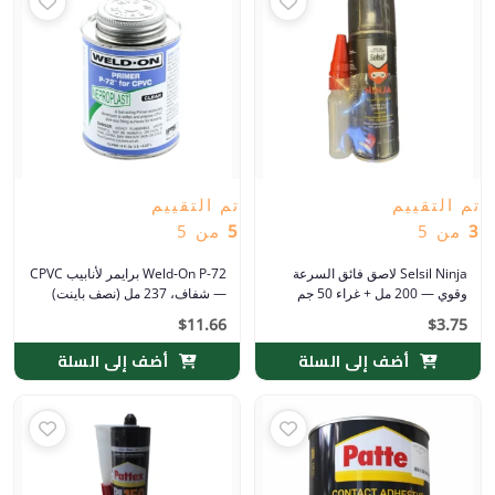
تم التقييم
تم التقييم
3
من 5
5
من 5
Selsil Ninja لاصق فائق السرعة
Weld‑On P-72 برايمر لأنابيب CPVC
وقوي — 200 مل + غراء 50 جم
— شفاف، 237 مل (نصف باينت)
$
11.66
$
3.75
أضف إلى السلة
أضف إلى السلة