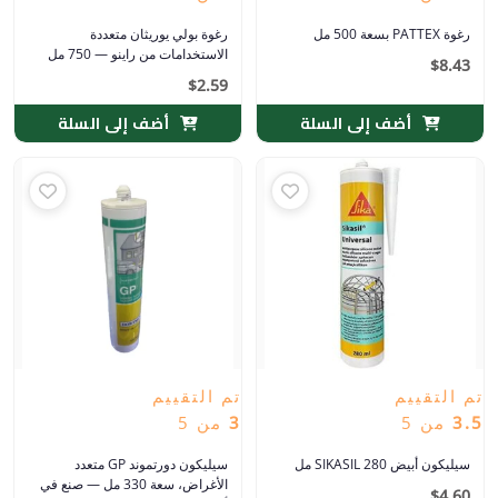
رغوة PATTEX بسعة 500 مل
رغوة بولي يوريثان متعددة
الاستخدامات من راينو — 750 مل
$
8.43
$
2.59
أضف إلى السلة
أضف إلى السلة
تم التقييم
تم التقييم
3.5
من 5
3
من 5
سيليكون أبيض SIKASIL 280 مل
سيليكون دورتموند GP متعدد
الأغراض، سعة 330 مل — صنع في
$
4.60