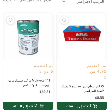
تم التقييم
تم التقييم
4.75
من
5
من 5
5
Molykote 111 مركب سيليكون من
دوبونت — عبوة 1 كجم
ARS تراب-أ-روتش — عبوة 5 مصائد
لاصقة للصراصير
$
69.81
$
8.33
أضف إلى السلة
أضف إلى السلة