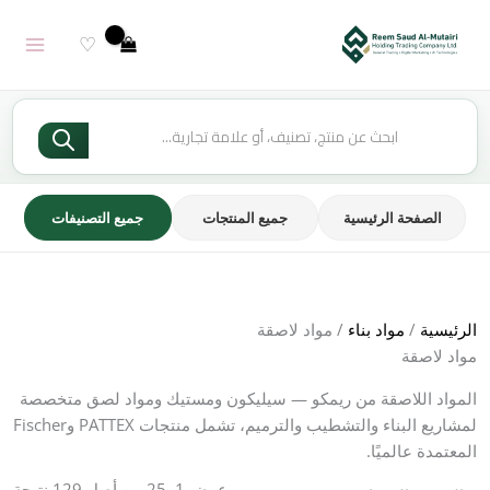
خطي
لى
♡
لمحتوى
Products
search
الصفحة الرئيسية
جميع المنتجات
جميع التصنيفات
الرئيسية
/
مواد بناء
/ مواد لاصقة
مواد لاصقة
المواد اللاصقة من ريمكو — سيليكون ومستيك ومواد لصق متخصصة
لمشاريع البناء والتشطيب والترميم، تشمل منتجات PATTEX وFischer
المعتمدة عالميًا.
عرض 1–25 من أصل 129 نتيجة