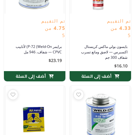
تم التقييم
تم التقييم
4.33
من
4.75
من
5
5
بايسون بولي ماكس كريستال
برايمر P-72 (Weld-On) لأنابيب
اكسبرس — لاصق ومانع تسرب
CPVC — شفاف، 946 مل
شفاف 300 جم
$
23.19
$
16.10
أضف إلى السلة
أضف إلى السلة