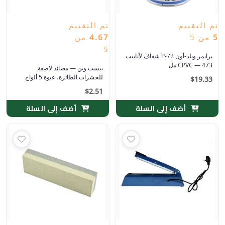
تم التقييم
تم التقييم
5
من 5
4.67
من
5
برايمر ويلد-أون P-72 شفاف لأنابيب
CPVC — 473 مل
بيست وين — مصائد لاصقة
للحشرات الطائرة، عبوة 5 ألواح
$
19.33
$
2.51
أضف إلى السلة
أضف إلى السلة