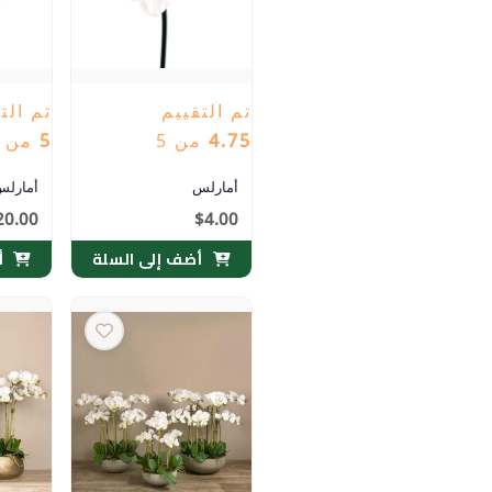
تم التقييم
تم الت
4.75
من 5
5
من 5
أمارلس
أمارلس
20.00
$
4.00
أضف إلى السلة
أ