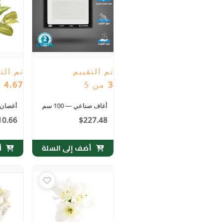
تم التقييم
تم الت
3
من 5
4.67
م
أغاف صناعي — 100 سم
أغصان أ
10.66
$
227.48
أضف إلى السلة
أ