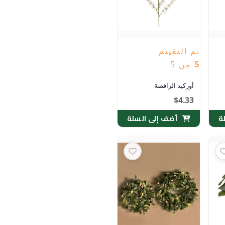
تم التقييم
5
من 5
أوركيد الراقصة
$
4.33
ة
أضف إلى السلة