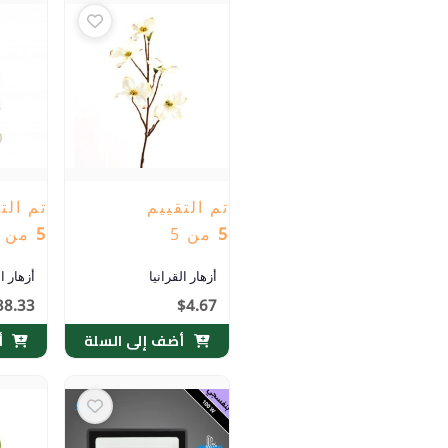
تم التقييم
تم الت
5
من 5
5
من 5
أزهار القرانيا
أزهار ا
38.33
$
4.67
أضف إلى السلة
أ