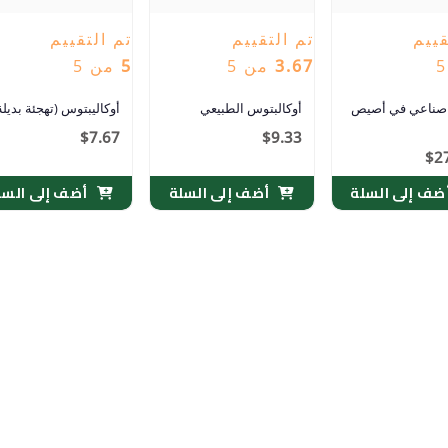
قييم
تم التقييم
تم التقييم
3.67
من 5
5
من 5
 صناعي في أصيص
أوكالبتوس الطبيعي
أوكاليبتوس (تهجئة بديلة
$
7.67
$
9.33
$
2
ضف إلى السلة
أضف إلى السلة
أضف إلى السل