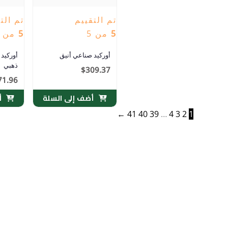
تم التقييم
تم الت
5
من 5
5
من 5
أوركيد صناعي أنيق
أوركيد
ذهبي
$
309.37
71.96
أضف إلى السلة
أ
←
41
40
39
…
4
3
2
1