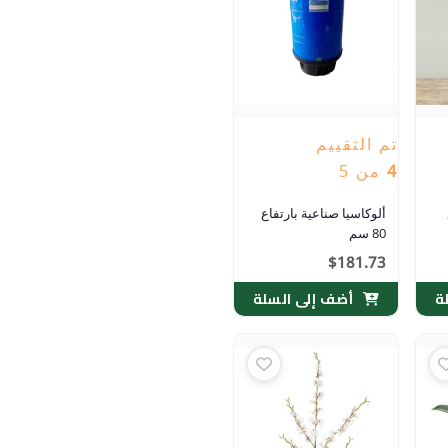
تم التقييم
4
من 5
ألوكاسيا صناعية بارتفاع
80 سم
$
181.73
ة
أضف إلى السلة