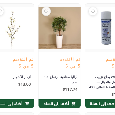
قييم
تم التقييم
تم التقييم
5
من 5
5
من 5
WEICON بخاخ تزييت
أراليا صناعية بارتفاع 100
أزهار الأشجار
ل والحبال —
سم
$
13.00
مقاوم للضغط العالي، 400
$
117.74
$
ضف إلى السلة
أضف إلى السلة
أضف إلى السل