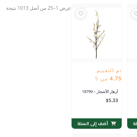
عرض 1–25 من أصل 1013 نتيجة
تم التقييم
4.75
من 5
أزهار الأشجار – 18799
$
5.33
ة
أضف إلى السلة