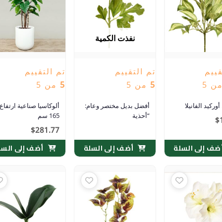
نفذت الكمية
قييم
تم التقييم
تم التقييم
ن 5
5
من 5
5
من 5
وركيد الفانيلا
أفضل بديل مختصر وعام:
ألوكاسيا صناعية ارتفاع
“أحذية
165 سم
$
$
281.77
ضف إلى السلة
أضف إلى السلة
أضف إلى السل