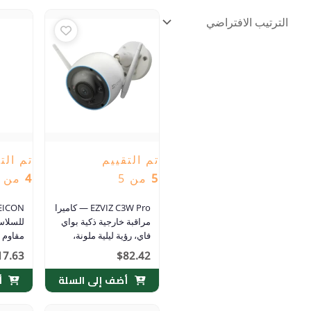
تم التقييم
تم الت
5
من 5
4
من 5
EZVIZ C3W Pro — كاميرا
مراقبة خارجية ذكية بواي
للسلاس
فاي، رؤية ليلية ملونة،
صوت ثنائي الاتجاه
مل
17.63
$
82.42
ومقاومة للعوامل الجوية
IP67
أضف إلى السلة
أ