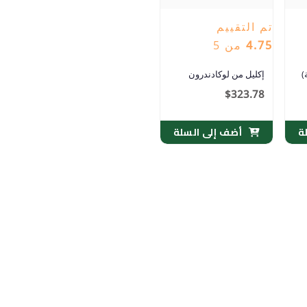
تم التقييم
4.75
من 5
)
إكليل من لوكادندرون
$
323.78
ة
أضف إلى السلة