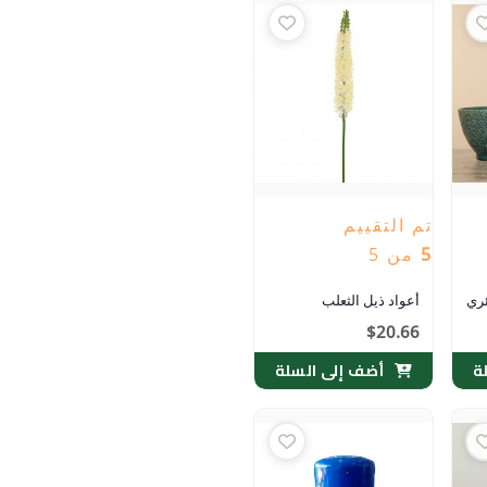
تم التقييم
5
من 5
ئري
أعواد ذيل الثعلب
$
20.66
ة
أضف إلى السلة