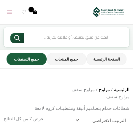
خطي
لى
♡
لمحتوى
Products
search
الصفحة الرئيسية
جميع المنتجات
جميع التصنيفات
الرئيسية
/
مراوح
/ مراوح سقف
مراوح سقف
شطافات حمام بتصاميم أنيقة وتشطيبات كروم لامعة
عرض ⁦7⁩ من كل النتائج