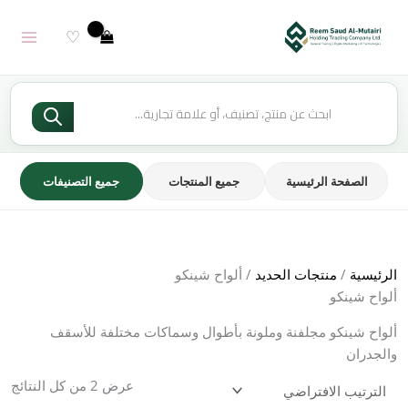
خطي
لى
♡
لمحتوى
Products
search
الصفحة الرئيسية
جميع المنتجات
جميع التصنيفات
الرئيسية
/
منتجات الحديد
/ ألواح شينكو
ألواح شينكو
ألواح شينكو مجلفنة وملونة بأطوال وسماكات مختلفة للأسقف
والجدران
عرض ⁦2⁩ من كل النتائج