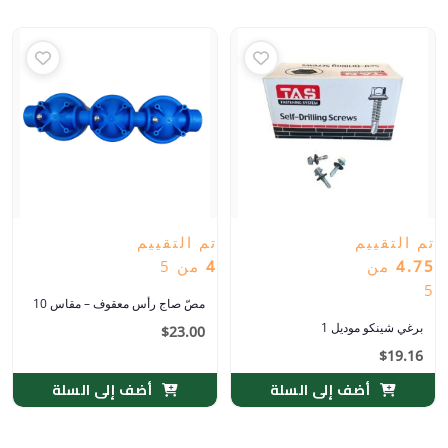
تم التقييم
تم التقييم
4.75
من
4
من 5
5
مصّ صاج رأس معقوف – مقاس 10
برغي شينكو موديل 1
$
23.00
$
19.16
أضف إلى السلة
أضف إلى السلة