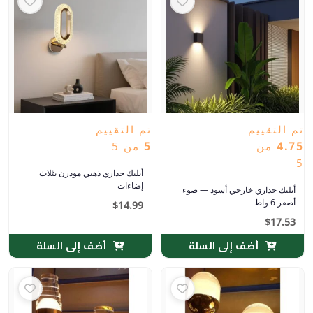
تم التقييم
تم التقييم
4.75
من
5
من 5
5
أبليك جداري ذهبي مودرن بثلاث
إضاءات
أبليك جداري خارجي أسود — ضوء
أصفر 6 واط
$
14.99
$
17.53
أضف إلى السلة
أضف إلى السلة