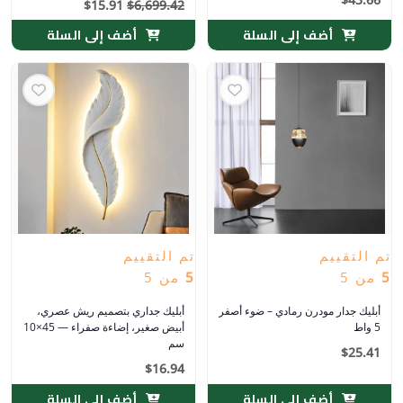
$
15.91
$
6,699.42
أضف إلى السلة
أضف إلى السلة
تم التقييم
تم التقييم
5
من 5
5
من 5
أبليك جدار مودرن رمادي – ضوء أصفر
أبليك جداري بتصميم ريش عصري،
5 واط
أبيض صغير، إضاءة صفراء — 45×10
سم
$
25.41
$
16.94
أضف إلى السلة
أضف إلى السلة