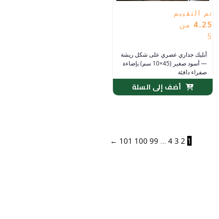
تم التقييم
4.25
من
5
أبليك جداري عصري على شكل ريشة
— أسود صغير (45×10 سم) بإضاءة
صفراء دافئة
أضف إلى السلة
←
101
100
99
…
4
3
2
1