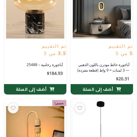
تم التقييم
تم التقييم
5
من 5
3.5
من 5
أباجورة حائط مودرن باللون الذهبي
أباجورة رخامية – 25488
— 3 لمبات × 9 واط (قطعة مفردة)
$
184.93
$
20.31
أضف إلى السلة
أضف إلى السلة
السعر
السعر
تخفيض!
الأصلي
الحالي
هو:
هو:
$36.41.
$6,699.42.