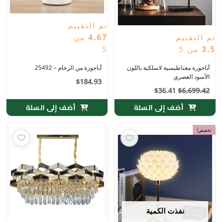
تم التقييم
تم التقييم
4.67
من
3.5
من 5
5
أباجورة مغناطيسية لاسلكية باللون
أباجورة من الرخام – 25492
الأسود العصري
$
184.93
$
36.41
$
6,699.42
أضف إلى السلة
أضف إلى السلة
تخفيض!
نفذت الكمية