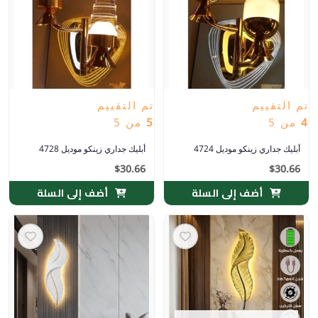
تم التقييم
تم التقييم
4
من 5
5
من 5
أبليك جداري زينكو موديل 4724
أبليك جداري زينكو موديل 4728
$
30.66
$
30.66
أضف إلى السلة
أضف إلى السلة