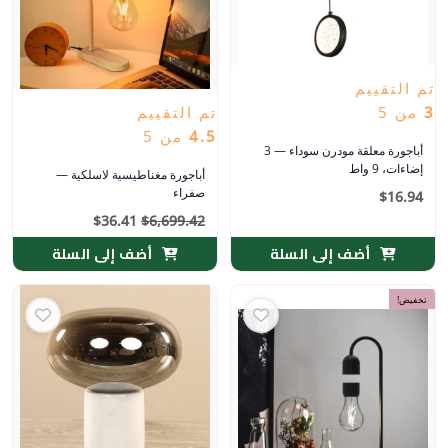
تم التقييم
3
من 5
تم التقييم
4.5
من 5
أباجورة معلقة مودرن سوداء — 3
إضاءات، 9 واط
أباجورة مغناطيسية لاسلكية —
صفراء
$
16.94
$
36.41
$
6,699.42
أضف إلى السلة
أضف إلى السلة
السعر
السعر
تخفيض!
الأصلي
الحالي
هو:
هو:
$36.41.
$6,699.42.