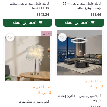
أباليك حائطي مودرن ذهبي — 25
أباليك حائطي مودرن ذهبي بمقابس
واط، 3 أوضاع إضاءة
E14 (15 لمبة)
$
143.24
$
51.66
أضف إلى السلة
أضف إلى السلة
السعر
السعر
تخفيض!
الأصلي
الحالي
هو:
هو:
$15.91.
$6,699.42.
تم التقييم
3
من 5
تم التقييم
5
من 5
أباليك مودرن أبيض — 3 ألوان إضاءة،
65 واط
أبجورة مودرن ذهبيّة مفردة
$
43.66