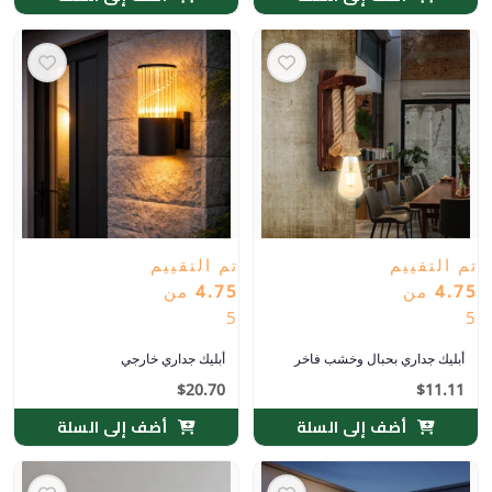
تم التقييم
تم التقييم
4.75
من
4.75
من
5
5
أبليك جداري بحبال وخشب فاخر
أبليك جداري خارجي
$
20.70
$
11.11
أضف إلى السلة
أضف إلى السلة