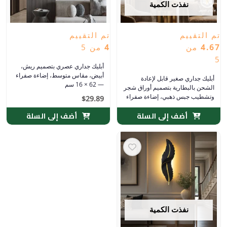
نفذت الكمية
تم التقييم
تم التقييم
4.67
من
4
من 5
5
أبليك جداري عصري بتصميم ريش،
أبيض، مقاس متوسط، إضاءة صفراء
أبليك جداري صغير قابل لإعادة
— 62 × 16 سم
الشحن بالبطارية بتصميم أوراق شجر
وتشطيب جبس ذهبي، إضاءة صفراء
$
29.89
أضف إلى السلة
أضف إلى السلة
نفذت الكمية