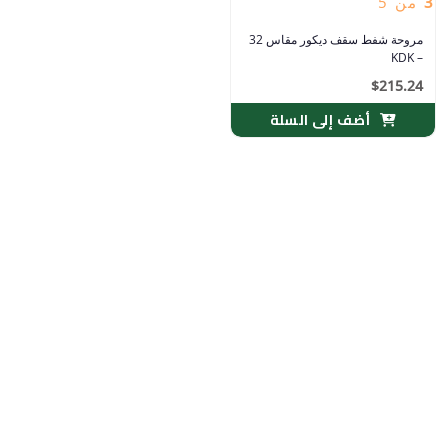
3
من 5
مروحة شفط سقف ديكور مقاس 32
– KDK
$
215.24
أضف إلى السلة