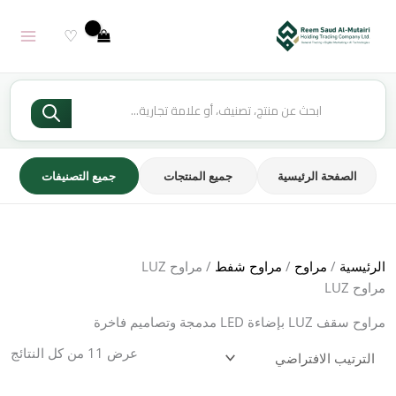
خطي
لى
♡
لمحتوى
Products
search
الصفحة الرئيسية
جميع المنتجات
جميع التصنيفات
الرئيسية
/
مراوح
/
مراوح شفط
/ مراوح LUZ
مراوح LUZ
مراوح سقف LUZ بإضاءة LED مدمجة وتصاميم فاخرة
عرض ⁦11⁩ من كل النتائج