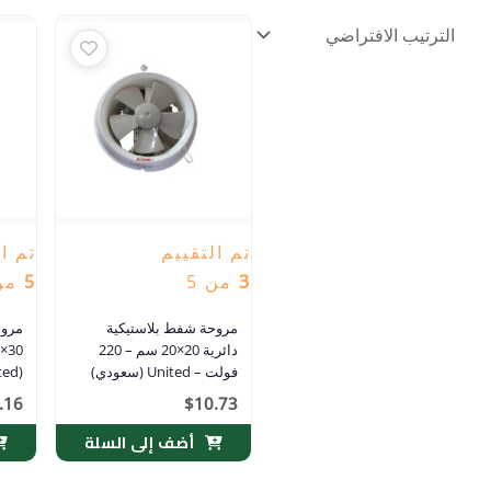
تم التقييم
تم ال
3
من 5
5
من 
مروحة شفط بلاستيكية
مروح
دائرية 20×20 سم – 220
فولت – United (سعودي)
(United)
.16
$
10.73
أضف إلى السلة