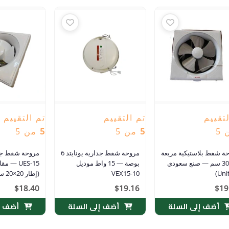
تقييم
تم التقييم
تم التقييم
5
5
من 5
5
من 5
ة شفط بلاستيكية مربعة
مروحة شفط جدارية يونايتد 6
مروحة شفط جدا
30×30 سم — صنع سعودي
بوصة — 15 واط موديل
VEX15-10
(إطار 20×20 سم)
$
18.40
$
19.16
$
19
أضف إلى السلة
أضف إلى السلة
أضف إل