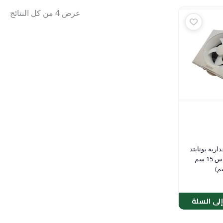
عرض ⁦4⁩ من كل النتائج
رية يونايتد
UES-15 — مقاس 15 سم
ى السلة