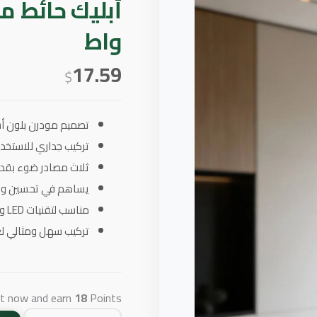
واط
17.59
$
تصميم مودرن بلون أس
تركيب جداري للاستخدا
ثلاث مصادر ضوء بقدرة إجم
يساهم في تحسين وتو
مناسب لتقنيات LED وكفء في استهلاك الطاقة
تركيب سهل ومثالي لغ
ct now and earn
18
Points!