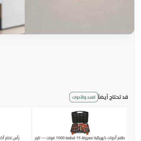
قد تحتاج أيضاً
العدد والأدوات
طقم أدوات كهربائية معزولة 15 قطعة 1000 فولت — تاور
رأس لحام أكسجين من