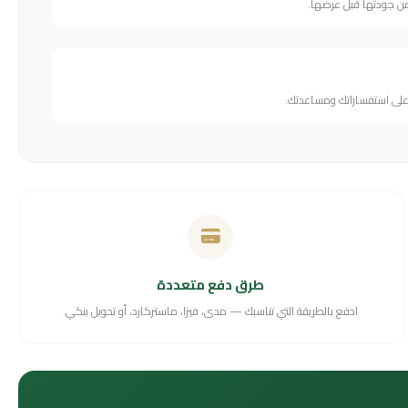
من جودتها قبل عرضها.
 على استفساراتك ومساعدتك.
طرق دفع متعددة
ادفع بالطريقة التي تناسبك — مدى، فيزا، ماستركارد، أو تحويل بنكي.