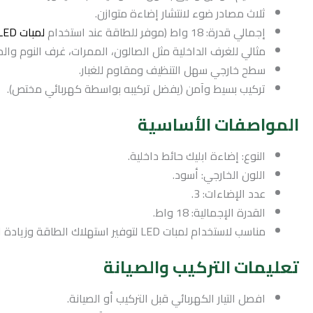
ثلاث مصادر ضوء لانتشار إضاءة متوازن.
إجمالي قدرة: 18 واط (موفر للطاقة عند استخدام
لمبات LED
مثالي للغرف الداخلية مثل الصالون، الممرات، غرف النوم وال
سطح خارجي سهل التنظيف ومقاوم للغبار.
تركيب بسيط وآمن (يفضل تركيبه بواسطة كهربائي مختص).
المواصفات الأساسية
النوع: إضاءة ابليك حائط داخلية.
اللون الخارجي: أسود.
عدد الإضاءات: 3.
القدرة الإجمالية: 18 واط.
مناسب لاستخدام لمبات LED لتوفير استهلاك الطاقة وزيادة العمر الافتراضي.
تعليمات التركيب والصيانة
افصل التيار الكهربائي قبل التركيب أو الصيانة.