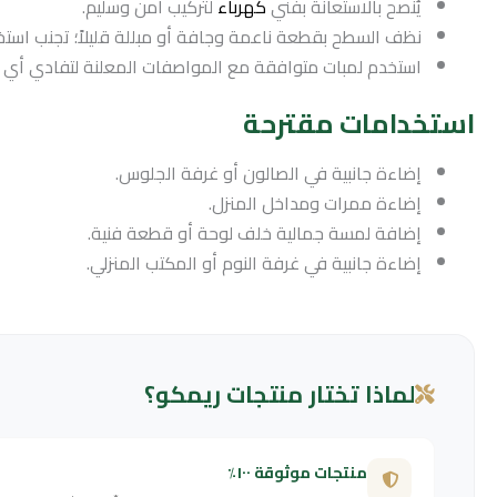
يُنصح بالاستعانة بفني
كهرباء
لتركيب آمن وسليم.
نظف السطح بقطعة ناعمة وجافة أو مبللة قليلاً؛ تجنب استخد
استخدم لمبات متوافقة مع المواصفات المعلنة لتفادي أي 
استخدامات مقترحة
إضاءة جانبية في الصالون أو غرفة الجلوس.
إضاءة ممرات ومداخل المنزل.
إضافة لمسة جمالية خلف لوحة أو قطعة فنية.
إضاءة جانبية في غرفة النوم أو المكتب المنزلي.
لماذا تختار منتجات ريمكو؟
منتجات موثوقة ١٠٠٪