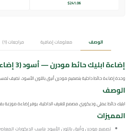
$
241.06
الوصف
معلومات إضافية
مراجعات (1)
إضاءة ابليك حائط مودرن — أسود (3 إضاءات، 18 واط)
وحدة إضاءة حائط داخلية بتصميم مودرن أنيق باللون الأسود، تضيف لمسة
الوصف
ابليك حائط عملي وديكوري مصمم للغرف الداخلية، يوفر إضاءة موزعة بفعالية عبر ثلاث مصادر ضوء بإجمالي قدرة 18 واط.
المميزات
تصميم مودرن وأنيق باللون الأسود يناسب الديكورات المعاصر