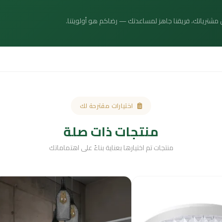
 عن مشترياتك، فريقنا جاهز لمساعدتك — رضاكم هو أولويتنا.
اختيارات مقترحة لك
منتجات ذات صلة
منتجات تم اختيارها بعناية بناءً على اهتماماتك