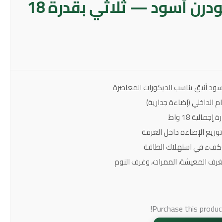
أبليك حائط مودرن أسود — ثلاثي بقدرة 18
ود أنيق يناسب الديكورات المعاصرة
م الداخلي (إضاءة جدارية)
الية 18 واط
زيع الإضاءة داخل الغرفة
رف المعيشة، الممرات، وغرف النوم
Purchase this produ