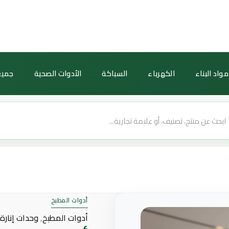
كمية
أبليك
حائط
مودرن
أسود
مواد البناء
الكهرباء
السباكة
الأدوات الصحية
جميع
—
ثلاثي
بقدرة
18
واط
أدوات المطبخ
أدوات المطبخ
,
وحدات إنارة