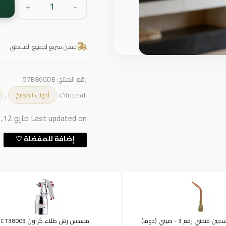
+
-
شحن سريع لجميع المناطق
رقم المنتج:
57B860DB
التصنيفات:
,
أدوات المطبخ
Last updated on مايو 12, 2026 7:40 م
حني رقم 3 - صيني (دوما)
مسدس رش طلاء كراون CT38003