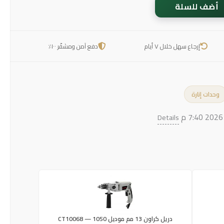
أضف للسلة
إرجاع سهل خلال ٧ أيام
دفع آمن ومشفّر ١٠٠٪
وحدات إنارة
Details
دريل كراون 13 مم موديل CT10068 — 1050