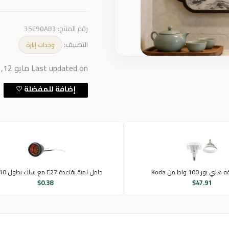
رقم المنتج:
35E90AB3
التصنيف:
وحدات إنارة
Last updated on مايو 12, 2026 10:10 م
بور 100 واط من Koda
حامل لمبة بقاعدة E27 مع سلك بطول 10 سم
$
0.38
$
47.91