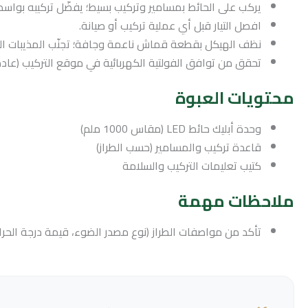
يركب على الحائط بمسامير وتركيب بسيط؛ يفضّل تركيبه بواس
افصل التيار قبل أي عملية تركيب أو صيانة.
نظف الهيكل بقطعة قماش ناعمة وجافة؛ تجنّب المذيبات الس
تحقق من توافق الفولتية الكهربائية في موقع التركيب (عادة 220–240 فولت في معظم الأسواق
محتويات العبوة
وحدة أبليك حائط LED (مقاس 1000 ملم)
قاعدة تركيب والمسامير (حسب الطراز)
كتيب تعليمات التركيب والسلامة
ملاحظات مهمة
تأكد من مواصفات الطراز (نوع مصدر الضوء، قيمة درجة الحرارة اللونية، تصنيف IP، وطريقة التبديل 