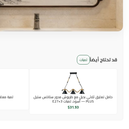
قد تحتاج أيضاً
لمبات
حامل تعليق ثلاثي بحبل مع طربوش مدور ستانلس ستيل
لمبة معلقه هاي 
PLUS — أسود، لمبات E27×3
$
31.93