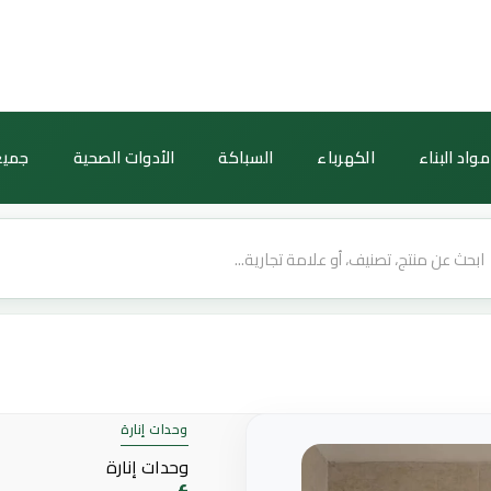
كمية
أبليك
حائط
مودرن
أسود
مواد البناء
الكهرباء
السباكة
الأدوات الصحية
جميع
—
3
أضواء،
25
واط،
طول
1000
ملم
وحدات إنارة
وحدات إنارة