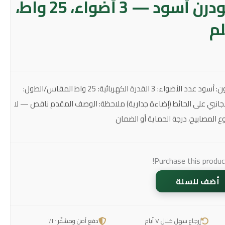
أبليك حائط مودرن أسود — 3 أضواء، 25 واط،
أبليك حائط بتصميم مودرن اللون: أسود عدد الأضواء: 3 القدرة الكهربائية: 25 واط المقاس/الطول:
الجانبي على الحائط (إضاءة جدارية) ملاحظة: الوصف المقدم ناقص — لا
 المصابيح، درجة الحماية أو الضمان
Purchase this produ
أضف للسلة
إرجاع سهل خلال ٧ أيام
دفع آمن ومشفّر ١٠٠٪