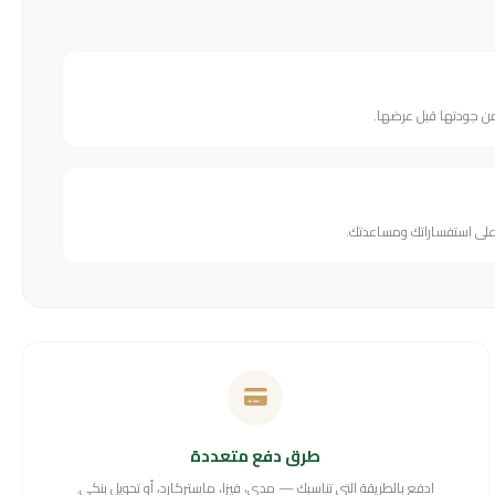
من جودتها قبل عرضها.
 على استفساراتك ومساعدتك.
طرق دفع متعددة
ادفع بالطريقة التي تناسبك — مدى، فيزا، ماستركارد، أو تحويل بنكي.