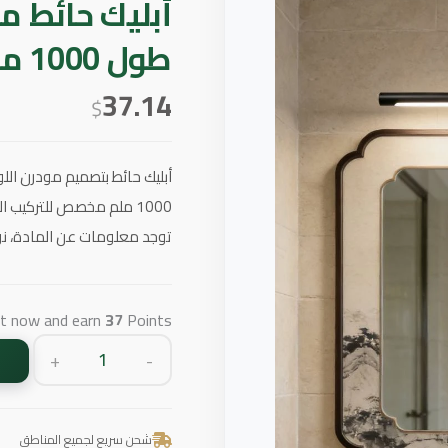
طول 1000 ملم
37.14
$
1000 ملم مخصص للتركيب 
توجد معلومات عن المادة، نوع
ct now and earn
37
Points!
+
-
شحن سريع لجميع المناطق