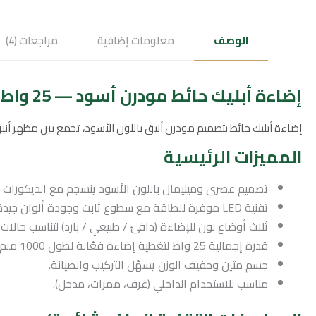
الوصف
معلومات إضافية
مراجعات (4)
إضاءة أبليك حائط مودرن أسود — 25 واط، 3 أوضاع لون، مقاس 1000 ملم
إضاءة أبليك حائط بتصميم مودرن أنيق باللون الأسود، تجمع بين مظهر أنيق وكفاءة إضاءة عالية بتقنية LED. مثالية لتسليط إضاءة مريحة وعصرية عل
المميزات الرئيسية
تصميم عصري ومينيمال باللون الأسود ينسجم مع الديكورات ال
تقنية LED موفرة للطاقة مع سطوع ثابت وجودة ألوان جيدة.
ثلاث أوضاع لون للإضاءة (دافئ / طبيعي / بارد) لتناسب حالات 
قدرة إجمالية 25 واط لتغطية إضاءة فعّالة لطول 1000 ملم.
جسم متين وخفيف الوزن يسهّل التركيب والصيانة.
مناسب للاستخدام الداخلي (غرف، ممرات، مدخل).