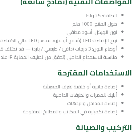
المواصفات التقنية (نماذج شائعة)
الطاقة: 25 واط
طول المنتج: 1000 ملم
لون الهيكل: أسود مطفي
نوع الإضاءة: LED (مُدمج أو مزود بمصدر LED عالي الكفاءة)
أوضاع اللون: 3 درجات (دافئ / طبيعي / بارد) — قد تختلف قيم الكيلوين حسب الطراز
مناسبة للاستخدام الداخلي (تحقق من تصنيف الحماية IP عند الطلب)
الاستخدامات المقترحة
إضاءة جانبية أو خلفية لغرف المعيشة
أبليك للممرات والطرقات الداخلية
إضاءة للمداخل والردهات
إضاءة تكميلية في المكاتب والمطابخ المفتوحة
التركيب والصيانة