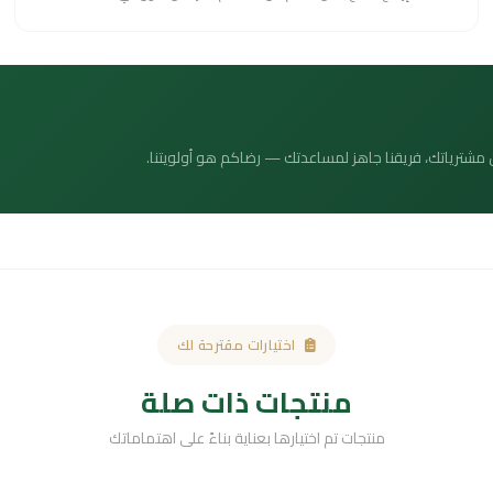
 عن مشترياتك، فريقنا جاهز لمساعدتك — رضاكم هو أولويتنا.
اختيارات مقترحة لك
منتجات ذات صلة
منتجات تم اختيارها بعناية بناءً على اهتماماتك