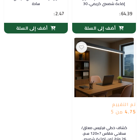
إضاءة شمسي كريمي، 30
سادة
واط — فيليبس
2.47
64.39
$
$
أضف إلى السلة
أضف إلى السلة
تم التقييم
4.75
من 5
كشاف خطي فيليبس معلق/
سطحي مقاس 7×120 سم،
26 واط، لون إضاءة شمسي