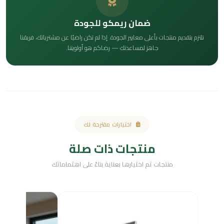
ضمان ريمكو للجودة
نلتزم بتقديم منتجات بأعلى معايير الجودة. إذا لم تكن راضيًا عن مشترياتك، فريقنا
جاهز لمساعدتك — رضاكم هو أولويتنا.
اختيارات مقترحة لك
منتجات ذات صلة
منتجات تم اختيارها بعناية بناءً على اهتماماتك