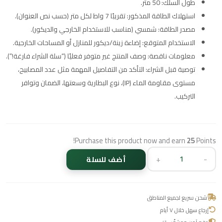
طول السلك: 50 متر.
استهلاك الطاقة المذكور: تقريبًا 7 واط لكل متر (حسب نص العنوان).
مصدر الطاقة: شمسي (مناسب للاستخدام الخارجي والديكور).
الاستخدام المتوقع: إضاءة زينة/ديكور للمنازل أو المساحات الخارجية.
معلومات ناقصة: وصف المنتج غير متوفر فعليًا (“سلة الشراء فارغة!”).
توصية قبل الشراء: التأكد من التفاصيل المهمة مثل عدد المصابيح،
مستوى مقاومة الماء (IP)، نوع البطارية وسعتها، الضمان وتوافر
التركيب.
Purchase this product now and earn
25
Points!
+
-
أضف للسلة
شحن سريع لجميع المناطق
إرجاع سهل خلال ٧ أيام