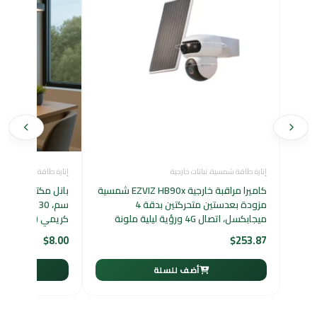
إنارة طاقة شمسية
،
نباتات خارجية
إنارة طاقة شمسية
كاميرا مراقبة خارجية EZVIZ HB90x شمسية
مزودة بعدستين متحركتين بدقة 4
سم، 30 واط،
ميجابكسل، اتصال 4G ورؤية ليلية ملونة
كريمي (شمسي)
$
8.00
$
253.87
أضف للسلة
أ