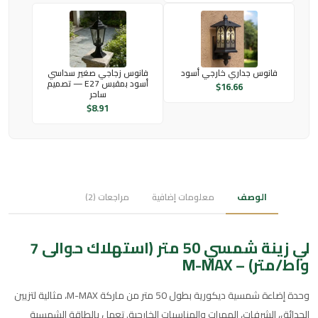
فانوس جداري خارجي أسود
فانوس زجاجي صغير سداسي
أسود بمقبس E27 — تصميم
$
16.66
ساحر
$
8.91
الوصف
معلومات إضافية
مراجعات (2)
لي زينة شمسي 50 متر (استهلاك حوالى 7
واط/متر) – M-MAX
وحدة إضاءة شمسية ديكورية بطول 50 متر من ماركة M-MAX، مثالية لتزيين
الحدائق، الشرفات، الممرات والمناسبات الخارجية. تعمل بالطاقة الشمسية