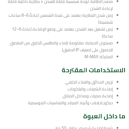
مصدر الطاقة: لوحة شمسية قابلة للشحن + بطارية داخلية قابلة
لإعادة الشحن
زمن شحن البطارية: يعتمد على شدة الشمس (عادةً 6–8 ساعات
شمسية)
زمن تشغيل بعد الشحن: يعتمد على وضع الإضاءة (عادة 6–12
ساعة)
مستوى الحماية: مقاومة للماء والطقس (تحقق من الملصق
للحصول على تصنيف IP الدقيق)
الماركة: M-MAX
الاستخدامات المقترحة
تزيين الحدائق والفناء الخلفي
إضاءة الشرفات والبلكونات
إضاءة ممرات ومداخل المنازل
ديكور لحفلات وأعياد الميلاد والمناسبات الموسمية
ما داخل العبوة
شريط إضاءة شمسي بطول 50 متر