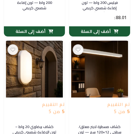
فيليس 200 واط — لون
200 واط — لون إضاءة
إضاءة شمسي كريمي
شمسي كريمي
(توفل)
88.01
$
أضف إلى السلة
أضف إلى السلة
تم التقييم
تم التقييم
5
من 5
5
من 5
كشاف مسطرة لاينر معلق/
كشاف بيضاوي 20 واط –
سطحي 12×120 سم — لون
لون الإضاءة شمسي كريمي