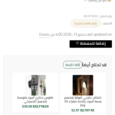
دفع آمن ومشفّر ١٠٠٪
رقم المنتج:
8D3F30E0
التصنيف:
إنارة طاقة شمسية
Last updated on مايو 13, 2026 4:00 ص
Details
قد تحتاج أيضاً
إنارة خارجية
كشاف خارجي للبوابة بتصميم
فانوس جداري أسود متوسط
بصمة أسود، إضاءة صفراء 30
بتصميم كلاسيكي
واط
$
39.09
$
22,718.23
$
2.97
$
2,157.92