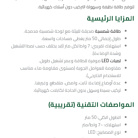
لتوفير طاقة نظيفة وسهولة التركيب دون أسلاك كهربائية.
المزايا الرئيسية
طاقة شمسية
صديقة للبيئة مع لوحة شمسية مدمجة.
طول إجمالي 50 متر يغطي مساحات واسعة.
استهلاك تقريبي: 7 واط لكل متر (قد يختلف حسب نمط التشغيل
وشدة الإضاءة).
لمبات LED
موفرة للطاقة وعمر تشغيل طويل.
مقاومة للعوامل الجوية (مستوى مقاومة ماء مناسب
للاستخدام الخارجي).
عدة أوضاع إضاءة: ثابت، وامض، متقطع، وغيرها.
تركيب بسيط وسهل بدون الحاجة لكابلات كهربائية.
المواصفات التقنية (تقريبية)
الطول الكلي: 50 متر
استهلاك: ~7 واط/متر
نوع المصابيح: LED