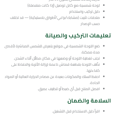
لوحة شمسية مع كابل توصيل (إذا كانت منفصلة)
دليل تركيب واستخدام
ملحقات تثبيت (مشابك/براغي/أطواق بلاستيكية) — قد تختلف
حسب الإصدار
تعليمات التركيب والصيانة
ضع اللوحة الشمسية في موقع يتعرض للشمس المباشرة لأقصى
مدة ممكنة.
تجنب تغطية اللوحة أو وضعها في مكان مظلّل أثناء الشحن.
نظّف اللوحة بقطعة قماش ناعمة لإزالة الأتربة والحفاظ على
كفاءتها.
احفظ السلك والمكونات بعيدة عن مصادر الحرارة العالية أو المواد
الحادة.
افصل المنتج قبل أي ضبط أو تنظيف عميق.
السلامة والضمان
اقرأ دليل الاستخدام قبل التشغيل.