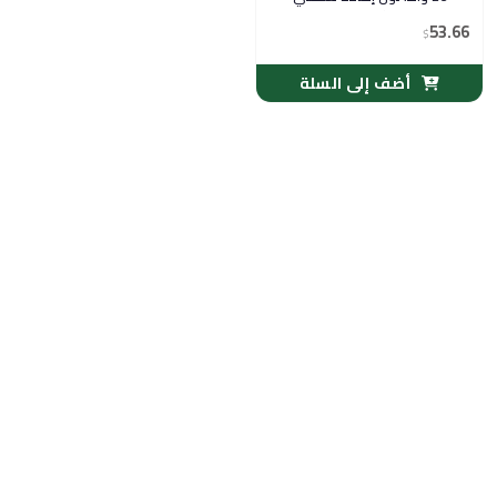
كريمي
53.66
$
أضف إلى السلة