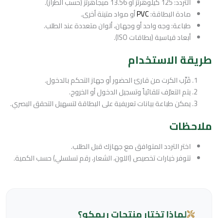
التردد: 125 كيلوهرتز أو 13.56 ميجاهرتز (حسب الطراز).
مادة البطاقة:
PVC
أو مواد متينة أخرى.
طباعة: وجه واحد أو وجهان، ألوان متعددة عند الطلب.
أبعاد قياسية (بطاقات ISO).
طريقة الاستخدام
قَرِّب الكرت من قارئ الحضور أو جهاز التحكم بالدخول.
يتم التعرّف تلقائياً وتسجيل الدخول أو الخروج.
يمكن طباعة بيانات تعريفية على البطاقة لتسهيل التحقق البصري.
ملاحظات
اختر التردد المتوافق مع جهازك قبل الطلب.
تتوفر خيارات تخصيص (اللون، الشعار، رقم تسلسلي) حسب الكمية.
لماذا تختار منتجات ريمكو؟