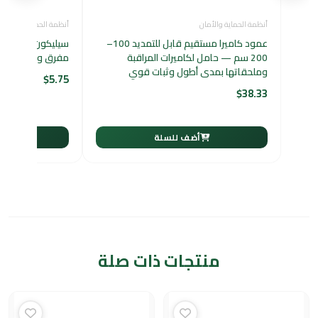
أنظمة الحماية والأمان
أنظمة الحماية والأمان
عمود كاميرا مستقيم قابل للتمديد 100–
سيليكون تريمكو أب
200 سم — حامل لكاميرات المراقبة
مفرق وجملة
وملحقاتها بمدى أطول وثبات قوي
$
5.75
$
38.33
أضف للسلة
أ
منتجات ذات صلة