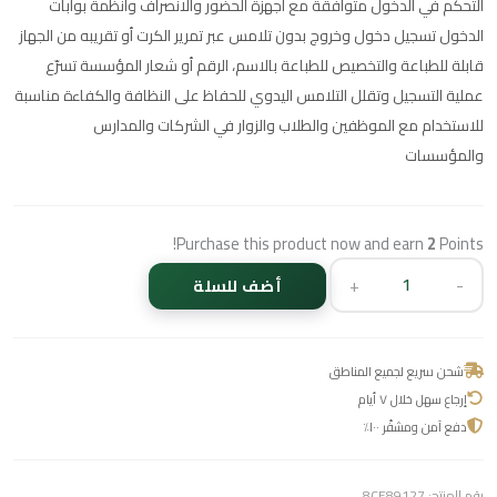
التحكم في الدخول متوافقة مع أجهزة الحضور والانصراف وأنظمة بوابات
الدخول تسجيل دخول وخروج بدون تلامس عبر تمرير الكرت أو تقريبه من الجهاز
قابلة للطباعة والتخصيص للطباعة بالاسم، الرقم أو شعار المؤسسة تسرّع
عملية التسجيل وتقلل التلامس اليدوي للحفاظ على النظافة والكفاءة مناسبة
للاستخدام مع الموظفين والطلاب والزوار في الشركات والمدارس
والمؤسسات
Purchase this product now and earn
2
Points!
+
-
أضف للسلة
شحن سريع لجميع المناطق
إرجاع سهل خلال ٧ أيام
دفع آمن ومشفّر ١٠٠٪
رقم المنتج:
8CE89127