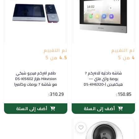
تم التقييم
تم التقييم
4
من 5
4.5
من 5
شاشة داخلية للانتركم 7
طقم انتركم فيديو شبكي
بوصة واي فاي —
Hikvision طراز DS-KIS602
هيكفيجن (DS-KH6320-
مع شاشة 7 بوصات وكاميرا
WTE1)
بدقة 2 ميجابكسل
310.29
150.85
$
$
أضف إلى السلة
أضف إلى السلة