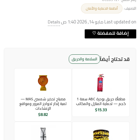
التصنيف:
أنظمة الحماية والأمان
Last updated on مايو 14, 2026 1:40 ص
Details
قد تحتاج أيضاً
السلامة والحريق
مطفأة حريق بودرة ABC سعة 1
مصباح تحذير شمسي MAS —
كجم — لحماية المنازل والمكاتب
لمبة إنذار لحواجز المرور ومواقع
الإنشاءات
$
15.33
$
8.82