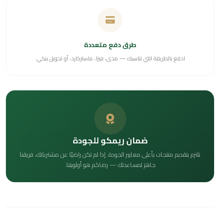
طرق دفع متعددة
ادفع بالطريقة التي تناسبك — مدى، فيزا، ماستركارد، أو تحويل بنكي.
ضمان ريمكو للجودة
نلتزم بتقديم منتجات بأعلى معايير الجودة. إذا لم تكن راضيًا عن مشترياتك، فريقنا
جاهز لمساعدتك — رضاكم هو أولويتنا.