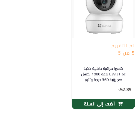
تم التقييم
5
من 5
كاميرا مراقبة داخلية ذكية
EZVIZ H6c بدقة 1080 بكسل
مع رؤية 360 درجة وتتبع
ذكي
52.89
$
أضف إلى السلة