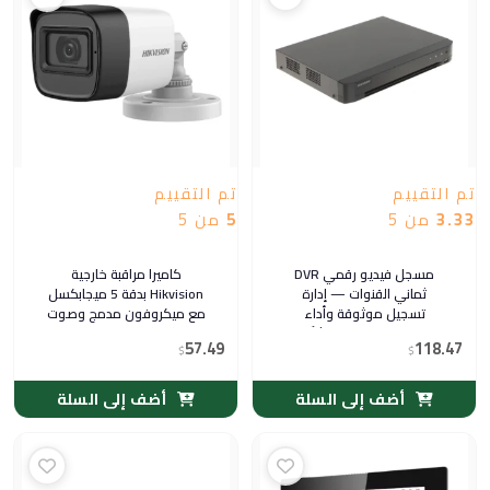
تم التقييم
تم التقييم
3.33
من 5
5
من 5
مسجل فيديو رقمي DVR
كاميرا مراقبة خارجية
ثماني القنوات — إدارة
Hikvision بدقة 5 ميجابكسل
تسجيل موثوقة وأداء
مع ميكروفون مدمج وصوت
مستقر للمنازل والمنشآت ·
عبر الكواكس — موديل DS-
57.49
118.47
$
Hikvision بتصميم نحيف
$
2CE16H0T-ITFS
عملي
أضف إلى السلة
أضف إلى السلة