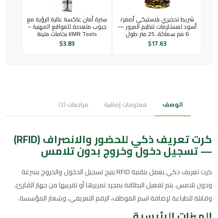
شريط تحذيري بلاستيكي أصفر/
سترة أمان عاكسة عالية الرؤية مع
أسود لمستلزمات تنظيم المرور —
جيوب متعددة للمواقع المهنية –
6 مم سماكة، 25 متر طول
KMR Tools بخامات متينة
$
3.83
$
17.63
الوصف
معلومات إضافية
مراجعات (2)
كرت تعريف ذكي للحضور والانصراف (RFID)
— تسجيل دخول وخروج بدون تلامس
كرت تعريف ذكي يعمل بتقنية RFID يتيح تسجيل الدخول والخروج بسرعة
ودون تلامس. يتم تفعيل البطاقة بمجرد تمريرها أو تقريبها من جهاز القارئ،
وقابلة للطباعة لإضافة اسم الموظف، الرقم التعريفي، وشعار المؤسسة.
الميزات الرئيسية