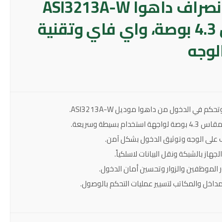
جهاز حضور وانصراف داهوا ASI3213A-W
بشاشة لمس 4.3 بوصة، واي فاي وتقنية
لوجه
م في الدخول من داهوا موديل ASI3213A-W.
م بسيطة وسريعة.
 على الوجه وتوثيق الدخول بشكل آمن.
جهاز بالشبكة ونقل البيانات لاسلكياً.
 الموظفين والزوار وتحسين أمان الدخول.
مداخل والمكاتب لتسيير عمليات التحكم بالوصول.