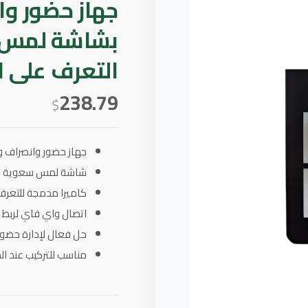
التعرف على ا
238.79
$
جهاز حضور وانصراف وتحك
شاشة لمس سعوية مقاس 4.3 بوصة لواجهة استخدا
كاميرا مدمجة للتعرف
اتصال واي فاي لربط ال
حل فعال لإدارة حضور
مناسب للتركيب عند ال