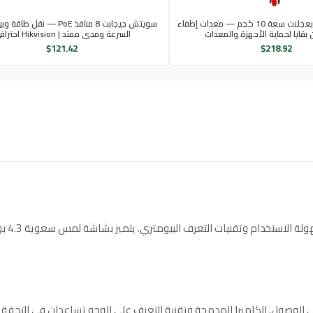
طفاية حريق CO2 بعجلات سعة 10 كجم — معدات إطفاء
سويتش جيجابت 8 منافذ PoE — نقل 
بقايا لحماية الأجهزة والمعدات
السرعة ومدى ممتد | Hikvision احترافي
$
121.42
$
218.92
جهاز م
ور والتحكم في الوصول. الكاميرا المدمجة وتقنية التعرف على الوجه تساعدان في