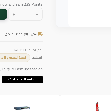
t now and earn
239
Points!
+
-
شحن سريع لجميع المناطق
رقم المنتج:
634B39ED
التصنيف:
أنظمة الحماية والأما
Last updated on مايو 14, 2026 2:30 ص