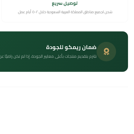
توصيل سريع
شحن لجميع مناطق المملكة العربية السعودية خلال ٢-٥ أيام عمل.
ضمان ريمكو للجودة
نلتزم بتقديم منتجات بأعلى معايير الجودة. إذا لم تكن راضيًا