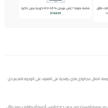
طاقة وبيانات فائق
شاشة ملونة 7 إنش موديل KCV-A374 كورية بدون ذاكرة
$
149.01
تكامل لإدارة الحضور والتحكم في الدخول من داهوا، يجمع بين سهولة الاستخدام وتقنيات التعرف البيومتري. يتميز بشاشة لمس سعوية 4.3 بوصة، اتصال عبر الواي فاي، وقدرة على التعرف على الوجوه لتقديم حل
 التحقق من هوية المستخدمين بدون حاجة للمس أجهزة أو بطاقات، مما يقلّل