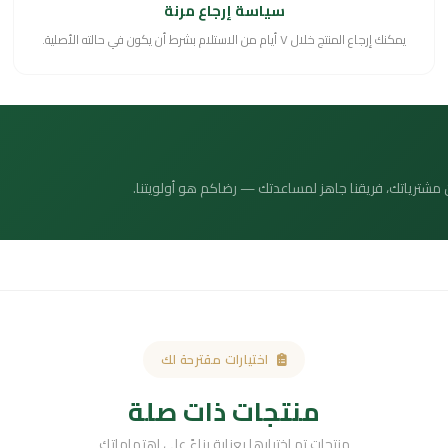
سياسة إرجاع مرنة
يمكنك إرجاع المنتج خلال ٧ أيام من الاستلام بشرط أن يكون في حالته الأصلية.
 عن مشترياتك، فريقنا جاهز لمساعدتك — رضاكم هو أولويتنا.
اختيارات مقترحة لك
منتجات ذات صلة
منتجات تم اختيارها بعناية بناءً على اهتماماتك