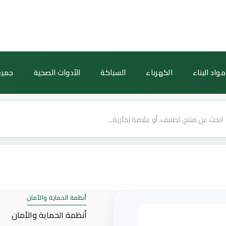
كمية
جهاز
حضور
وانصراف
داهوا
مواد البناء
الكهرباء
السباكة
الأدوات الصحية
جميع
ASI3213A-
W
بشاشة
لمس
4.3
بوصة،
واي
فاي
وتقنية
التعرف
أنظمة الحماية والأمان
على
أنظمة الحماية والأمان
الوجه