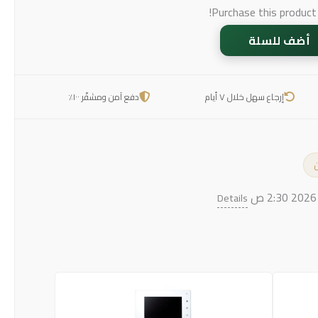
Purchase this produc
أضف للسلة
إرجاع سهل خلال ٧ أيام
دفع آمن ومشفّر ١٠٠٪
ن
Details