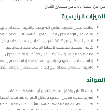
من زمن الانتظار ويزيد من مستوى الأمان.
الميزات الرئيسية
شاشة لمس سعوية قياس 4.3 بوصة لواجهة استخدام بديهية وواضحة.
تعرف على الوجه بدون اتصال مادي، مناسب للاستخدام اليوم
اتصال لاسلكي عبر Wi‑Fi لتسهيل التكامل مع الشبكات ونقل البيانات.
كاميرا مدمجة مخصّصة لالتقاط الوجوه بدقة وموثوقية.
تصميم مدمج وسهل التركيب على الحائط أو نقاط الدخول.
إدارة سجلات الحضور ومزامنتها مع أنظمة إدارة الحضور المت
واجهة استخدام بسيطة تتيح إعداد المستخدمين وإدارة الأذون
الفوائد
زيادة الأمان وتقليل مخاطر التزوير أو مشاركة البطاقات.
تسريع عملية تسجيل الحضور وتقليل الطوابير عند نقاط الدخول
تقليل الاحتكاك والملامسة، مناسب لبيئات تتطلب معايير صحية