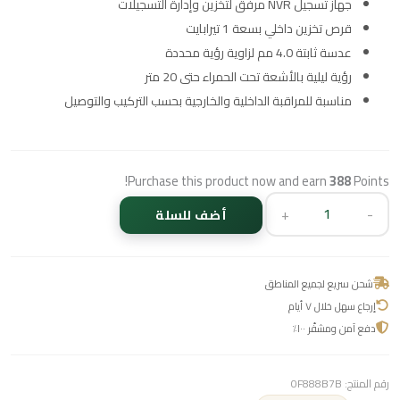
جهاز تسجيل NVR مرفق لتخزين وإدارة التسجيلات
قرص تخزين داخلي بسعة 1 تيرابايت
عدسة ثابتة 4.0 مم لزاوية رؤية محددة
رؤية ليلية بالأشعة تحت الحمراء حتى 20 متر
مناسبة للمراقبة الداخلية والخارجية بحسب التركيب والتوصيل
Purchase this product now and earn
388
Points!
+
-
أضف للسلة
شحن سريع لجميع المناطق
إرجاع سهل خلال ٧ أيام
دفع آمن ومشفّر ١٠٠٪
رقم المنتج:
0F888B7B