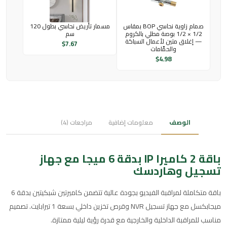
صمام زاوية نحاسي BOP بمقاس
مسمار تأريض نحاسي بطول 120
1/2 × 1/2 بوصة مطلي بالكروم
سم
— إغلاق متين لأعمال السباكة
$
7.67
والحمَّامات
$
4.98
الوصف
معلومات إضافية
مراجعات (4)
باقة 2 كاميرا IP بدقة 6 ميجا مع جهاز
تسجيل وهاردسك
باقة متكاملة لمراقبة الفيديو بجودة عالية تتضمن كاميرتين شبكيتين بدقة 6
ميجابكسل مع جهاز تسجيل NVR وقرص تخزين داخلي بسعة 1 تيرابايت. تصميم
مناسب للمراقبة الداخلية والخارجية مع قدرة رؤية ليلية ممتازة.