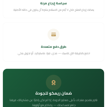
سياسة إرجاع مرنة
يمكنك إرجاع المنتج خلال ٧ أيام من الاستلام بشرط أن يكون في حالته الأصلية.
طرق دفع متعددة
ادفع بالطريقة التي تناسبك — مدى، فيزا، ماستركارد، أو تحويل بنكي.
ضمان ريمكو للجودة
نلتزم بتقديم منتجات بأعلى معايير الجودة. إذا لم تكن راضيًا عن مشترياتك، فريقنا
جاهز لمساعدتك — رضاكم هو أولويتنا.