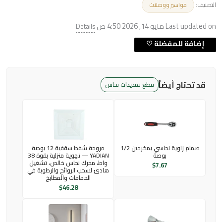
التصنيف:
مواسير ووصلات
Last updated on مايو 14, 2026 4:50 ص
Details
قد تحتاج أيضاً
قطع تمديدات نحاس
صمام زاوية نحاسي بمخرجين 1/2
مروحة شفط سقفية 12 بوصة
بوصة
YADIAN — تهوية منزلية بقوة 38
واط، محرك نحاس خالص، تشغيل
$
7.67
هادئ لسحب الروائح والرطوبة في
الحمامات والمطابخ
$
46.28