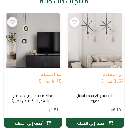
منتجات ذات صلة
تم التقييم
تم التقييم
3.67
من 5
4.75
من 5
علاقة سوداء بنجمة استيل
غطاء مفاتيح أبيض 7×7 سم
مميزة
— باناسونيك (صُنع في الصين)
1.57
6.13
$
$
أضف إلى السلة
أضف إلى السلة