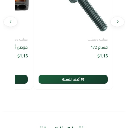
مواسير ووصلات
مواسير ووصلات
قسام 1/2
موصل ثُماني الأطراف 8
$
1.15
$
1.15
أضف للسلة
أ