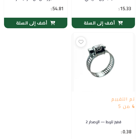
54.81
15.33
$
$
أضف إلى السلة
أضف إلى السلة
تم التقييم
4
من 5
قفيز للربط — الإصدار 2
0.38
$