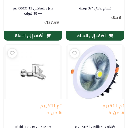
قسام عادي 3/4 بوصة
دريل لاسلكي OSCO 13 مم
— 18 فولت
0.38
$
127.49
$
أضف إلى السلة
أضف إلى السلة
تم التقييم
تم التقييم
5
من 5
5
من 5
كشاف ليد باللون الكريمي 8
صنبور دش من سارا ايلالار