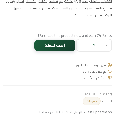
التشغيلاستهلاك مياه 5 لتر/دقيقة مع تصنيف كفاءة استهلاك المياه: Aمزود
بفلتر إضافيملمس ناعم وسهل التنظيفتحكم سهل وخفيف الحركةسهل
التركيبضمان لمدة 5 سنوات
Purchase this product now and earn
74
Points!
+
-
أضف للسلة
شحن سريع لجميع المناطق
إرجاع سهل خلال ٧ أيام
دفع آمن ومشفّر ١٠٠٪
رقم المنتج:
32B3F8F8
التصنيف:
متنوعات
Last updated on مايو 6, 2026 10:50 ص
Details