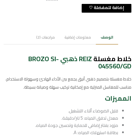
الوصف
معلومات إضافية
مراجعات (2)
خلاط
مغسلة
REIZ ذهبي BROZO SI-
045560/GD
خلاط مغسلة بتصميم ذهبي أنيق يجمع بين الأداء الهادئ وسهولة الاستخدام،
مناسب للمغاسل المنزلية مع إمكانية تركيب سهلة وصيانة بسيطة.
المميزات
قليل الضوضاء أثناء التشغيل.
معدل تدفق المياه: 5 لتر/دقيقة.
مزود بفلتر إضافي للحماية وتحسين جودة المياه.
بطاقة استهلاك المياه: A.