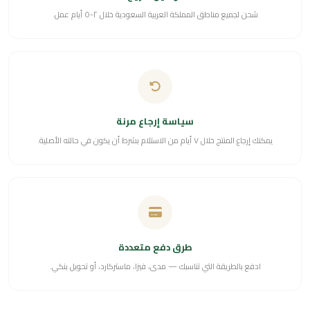
شحن لجميع مناطق المملكة العربية السعودية خلال ٢-٥ أيام عمل.
سياسة إرجاع مرنة
يمكنك إرجاع المنتج خلال ٧ أيام من الاستلام بشرط أن يكون في حالته الأصلية.
طرق دفع متعددة
ادفع بالطريقة التي تناسبك — مدى، فيزا، ماستركارد، أو تحويل بنكي.