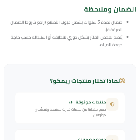
الضمان وملاحظة
ضمان لمدة 5 سنوات يشمل عيوب التصنيع (راجع شروط الضمان
المرفقة).
يُنصح بفحص الفلتر بشكل دوري لتنظيفه أو استبداله حسب حاجة
جودة المياه.
لماذا تختار منتجات ريمكو؟
منتجات موثوقة ١٠٠٪
جميع منتجاتنا من علامات تجارية معتمدة ومُصنّعين
موثوقين.
جودة مضمونة