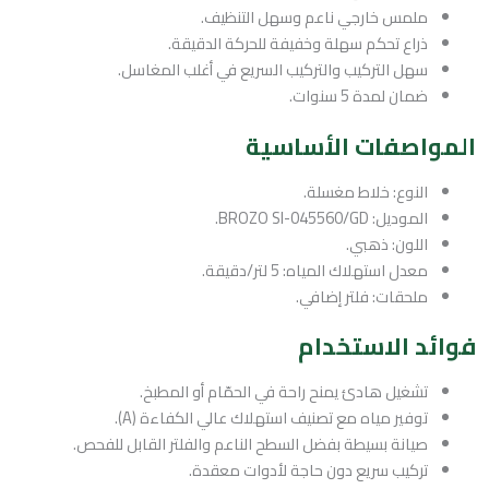
ملمس خارجي ناعم وسهل التنظيف.
ذراع تحكم سهلة وخفيفة للحركة الدقيقة.
سهل التركيب والتركيب السريع في أغلب المغاسل.
ضمان لمدة 5 سنوات.
المواصفات الأساسية
النوع: خلاط مغسلة.
الموديل: BROZO SI-045560/GD.
اللون: ذهبي.
معدل استهلاك المياه: 5 لتر/دقيقة.
ملحقات: فلتر إضافي.
فوائد الاستخدام
تشغيل هادئ يمنح راحة في الحمّام أو المطبخ.
توفير مياه مع تصنيف استهلاك عالي الكفاءة (A).
صيانة بسيطة بفضل السطح الناعم والفلتر القابل للفحص.
تركيب سريع دون حاجة لأدوات معقدة.