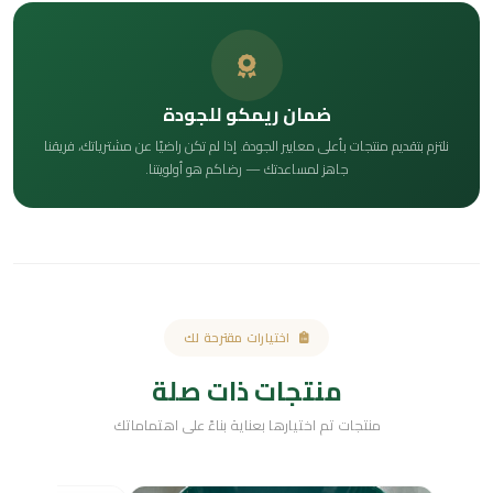
ضمان ريمكو للجودة
نلتزم بتقديم منتجات بأعلى معايير الجودة. إذا لم تكن راضيًا عن مشترياتك، فريقنا
جاهز لمساعدتك — رضاكم هو أولويتنا.
اختيارات مقترحة لك
منتجات ذات صلة
منتجات تم اختيارها بعناية بناءً على اهتماماتك