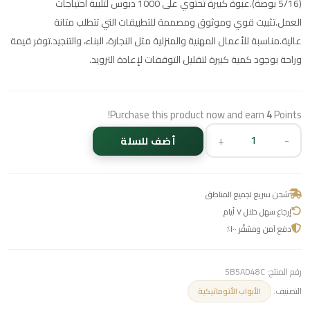
(5/16 بوصة).عبوة كبيرة تحتوي على 1000 دبوس لتلبية احتياجات
العمل.تثبيت قوي وموثوق ومصممة للتطبيقات التي تتطلب متانة
عالية.مناسبة للأعمال المهنية والمنزلية مثل النجارة، البناء، والتنجيد.توفر قيمة
وراحة بوجود كمية كبيرة لتقليل التوقفات لإعادة التزويد.
Purchase this product now and earn
4
Points!
+
-
أضف للسلة
شحن سريع لجميع المناطق
إرجاع سهل خلال ٧ أيام
دفع آمن ومشفّر ١٠٠٪
رقم المنتج:
5B5AD48C
التصنيف:
الأبواب الأتوماتيكية