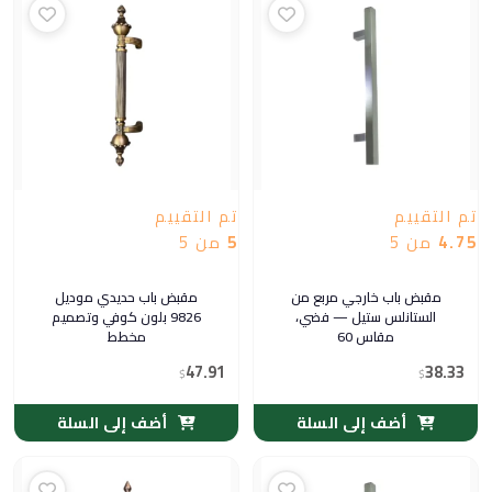
تم التقييم
تم التقييم
4.75
من 5
5
من 5
مقبض باب خارجي مربع من
مقبض باب حديدي موديل
الستانلس ستيل — فضي،
9826 بلون كوفي وتصميم
مقاس 60
مخطط
47.91
38.33
$
$
أضف إلى السلة
أضف إلى السلة