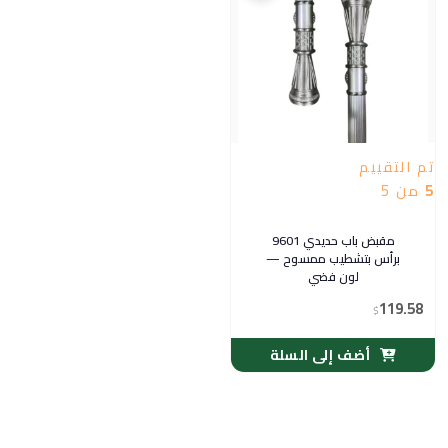
تم التقييم
5
من 5
مقبض باب حديدي 9601
برأس بتشطيب ممسوح —
لون فضي
119.58
$
أضف إلى السلة