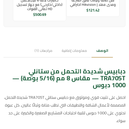
نقل طاقة وبيانات فائق السرعة
كاميرات بدقة 6 ميجابكسل
ومدى ممتد | Hikvision احترافي
(داخلي/خارجي) مع جهاز تسجيل
HD ثماني القنوات
$
121.42
$
500.69
الوصف
معلومات إضافية
مراجعات (1)
دبابيس شديدة التحمل من ستانلي
TRA705T — مقاس 8 مم (5/16 بوصة) —
1000 دبوس
احصل على تثبيت قوي وموثوق مع دبابيس ستانلي TRA705T شديدة التحمل،
المصممة لأعمال الشاقة والتطبيقات التي تطلب متانة وثباتًا عاليين. كل عبوة
تحتوي على 1000 دبوس لتلبية احتياجات المشاريع الصغيرة والكبيرة على حد
سواء.