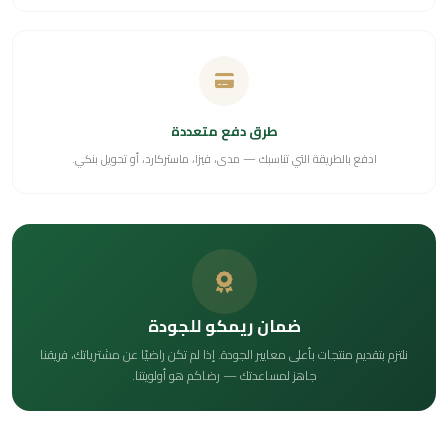
طرق دفع متعددة
ادفع بالطريقة التي تناسبك — مدى، فيزا، ماستركارد، أو تحويل بنكي.
ضمان ريمكو للجودة
نلتزم بتقديم منتجات بأعلى معايير الجودة. إذا لم تكن راضيًا عن مشترياتك، فريقنا
جاهز لمساعدتك — رضاكم هو أولويتنا.