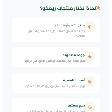
لماذا تختار منتجات ريمكو؟
منتجات موثوقة ١٠٠٪
جميع منتجاتنا من علامات تجارية معتمدة ومُصنّعين
موثوقين.
جودة مضمونة
نختار بعناية أفضل المنتجات ونضمن جودتها قبل عرضها.
أسعار تنافسية
نوفر لك أفضل الأسعار مع عروض وتخفيضات مستمرة.
دعم مستمر
فريق خدمة العملاء متواجد للرد على استفساراتك