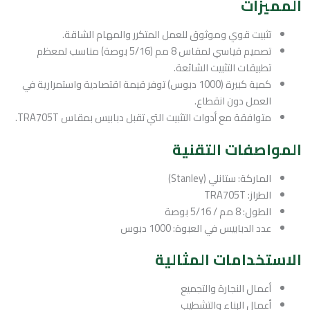
المميزات
تثبيت قوي وموثوق للعمل المتكرر والمهام الشاقة.
تصميم قياسي لمقاس 8 مم (5/16 بوصة) مناسب لمعظم
تطبيقات التثبيت الشائعة.
كمية كبيرة (1000 دبوس) توفر قيمة اقتصادية واستمرارية في
العمل دون انقطاع.
متوافقة مع أدوات التثبيت التي تقبل دبابيس بمقاس TRA705T.
المواصفات التقنية
الماركة: ستانلي (Stanley)
الطراز: TRA705T
الطول: 8 مم / 5/16 بوصة
عدد الدبابيس في العبوة: 1000 دبوس
الاستخدامات المثالية
أعمال النجارة والتجميع
أعمال البناء والتشطيب