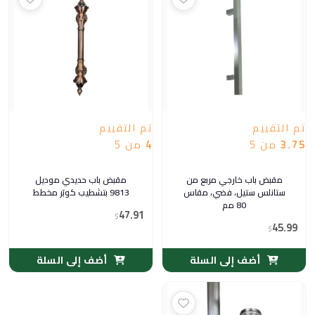
تم التقييم
تم التقييم
3.75
من 5
4
من 5
مقبض باب خارجي مربع من
مقبض باب حديدي موديل
ستانلس ستيل، فضي، مقاس
9813 بتشطيب كوبَر مخطط
80 مم
47.91
$
45.99
$
أضف إلى السلة
أضف إلى السلة