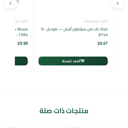
الأبواب الأتوماتيكية
الأبواب الأتوماتيكية
صداد باب من سيليكون أبيض — موديل D-
مسكة باب متحركة
7584 - JAYDEN MSN
8144
$
9.90
$
0.67
أضف للسلة
أ
منتجات ذات صلة