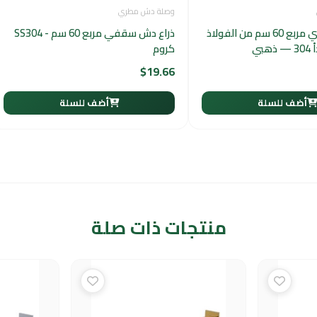
وصلة دش مطري
ذراع دش جداري مربع 60 سم من الفولاذ
ذراع دش سقفي مربع 60 سم - SS304
بي
كروم
$
19.66
أضف للسلة
أضف للسلة
منتجات ذات صلة