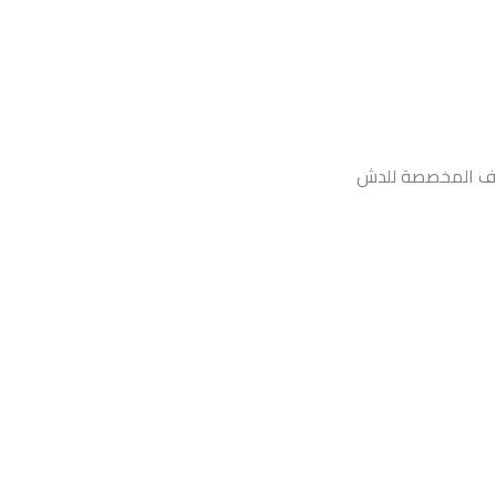
وف المخصصة للدش