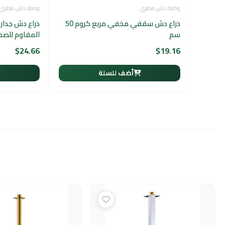
وصلة دش مطري
وصلة دش مطري
ذراع دش سقفي مخفي مربع كروم 50
سم
المقاوم للصدأ 304 — ذه
$
24.66
$
19.16
أضف للسلة