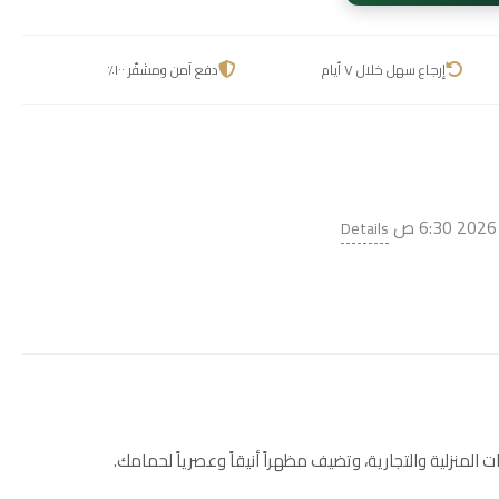
إرجاع سهل خلال ٧ أيام
دفع آمن ومشفّر ١٠٠٪
Details