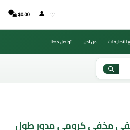
♡
$
0.00
 التصنيفات
من نحن
تواصل معنا
في مخفي كرومي مدور طول