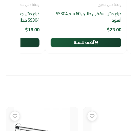
وصلة دش مطري
وصلة دش مطري
ذراع دش سقفي دائري 60 سم SS304 -
أسود
SS304 مطلي بالكروم
$
18.00
$
23.00
أضف للسلة
أضف لل