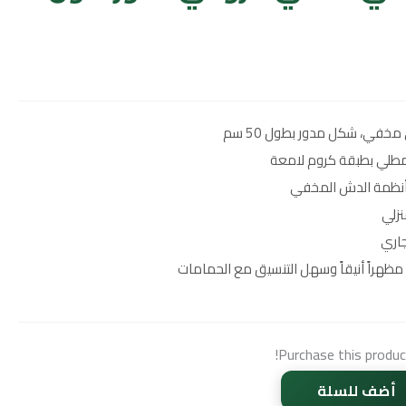
ي، شكل مدور بطول 50 سم
لي بطبقة كروم لامعة
أنظمة الدش المخفي
نزلي
جاري
هراً أنيقاً وسهل التنسيق مع الحمامات
Purchase this produ
أضف للسلة