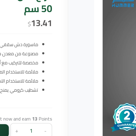
50 سم
13.41
$
ماسورة دش سقفي مخف
مصنوعة من معدن مط
مخصصة للتركيب مع 
ملائمة للاستخدام الم
ملائمة للاستخدام الت
تشطيب كرومي يمنح مظ
ct now and earn
13
Points!
+
-