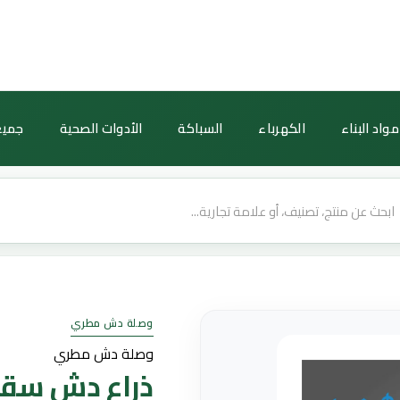
كمية
ذراع
دش
سقفي
مخفي
مواد البناء
الكهرباء
السباكة
الأدوات الصحية
جميع
كرومي
مدور
طول
50
سم
وصلة دش مطري
وصلة دش مطري
ذراع دش سق