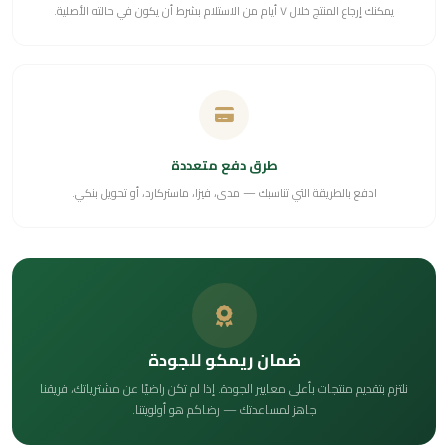
يمكنك إرجاع المنتج خلال ٧ أيام من الاستلام بشرط أن يكون في حالته الأصلية.
طرق دفع متعددة
ادفع بالطريقة التي تناسبك — مدى، فيزا، ماستركارد، أو تحويل بنكي.
ضمان ريمكو للجودة
نلتزم بتقديم منتجات بأعلى معايير الجودة. إذا لم تكن راضيًا عن مشترياتك، فريقنا
جاهز لمساعدتك — رضاكم هو أولويتنا.