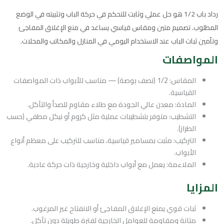
رداد باب 1/2 هو حل عملي وثابت للتحكم في حركة الباب وتثبيته في الوضع
المطلوب. تصميم متين ومقاس قياسي يساعد في منع الإغلاق المفاجئ
وتأمين ثبات الباب عند الاستخدام اليومي في المنازل والمكاتب والمحلات.
المواصفات
المقاس: 1/2 (نصف بوصة) — مناسب للأبواب ذات المواصفات
القياسية.
المادة: معدن عالي الجودة مع طلاء مقاوم للصدأ والتآكل.
التشطيب: متوفر بتشطيبات عملية مثل كروم أو نيكل مطفي (حسب
الطراز).
التركيب: مثبت بمسامير قياسية، مناسب للتركيب على معظم أنواع
الأبواب.
الملاءمة: يعمل مع أبواب داخلية وخارجية ذات حركة عادية.
المزايا
ثبات قوي يمنع الإغلاق المفاجئ أو الانفتاح غير المرغوب.
متانة ومقاومة للعوامل الخارجية لفترة طويلة دون تآكل.