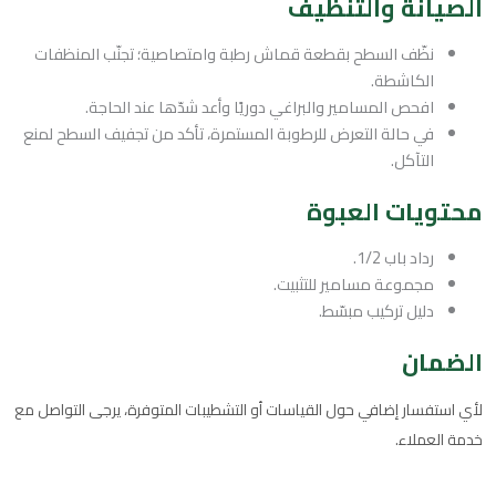
الصيانة والتنظيف
نظّف السطح بقطعة قماش رطبة وامتصاصية؛ تجنّب المنظفات
الكاشطة.
افحص المسامير والبراغي دوريًا وأعد شدّها عند الحاجة.
في حالة التعرض للرطوبة المستمرة، تأكد من تجفيف السطح لمنع
التآكل.
محتويات العبوة
رداد باب 1/2.
مجموعة مسامير للتثبيت.
دليل تركيب مبسّط.
الضمان
لأي استفسار إضافي حول القياسات أو التشطيبات المتوفرة، يرجى التواصل مع
خدمة العملاء.