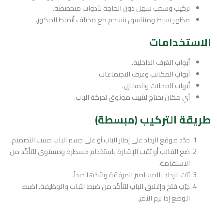
تركيب وسحب سهل دون الحاجة لأدوات متخصصة.
مظهر بسيط ومتناسق ينسجم مع مختلف أنماط الديكور.
الاستخدامات
أبواب الغرف الداخلية.
أبواب المكاتب وغرف الاجتماعات.
أبواب المحلات والمخازن.
أي مكان يحتاج لتثبيت موثوق لحركة الباب.
طريقة التركيب (مبسطة)
حدّد موقع الرداد على إطار الباب أو على جسم الباب حسب التصميم.
ضع القالب أو ثقب الإشارة باستخدام مسطرة ومستوى للتأكّد من
الاستقامة.
ثبّت الرداد بالمسامير المرفقة وشدّها جيداً.
جرّب فتح وإغلاق الباب للتأكّد من ضبط الثبات والوظيفة. اضبط
الوضع إذا لزم الأمر.