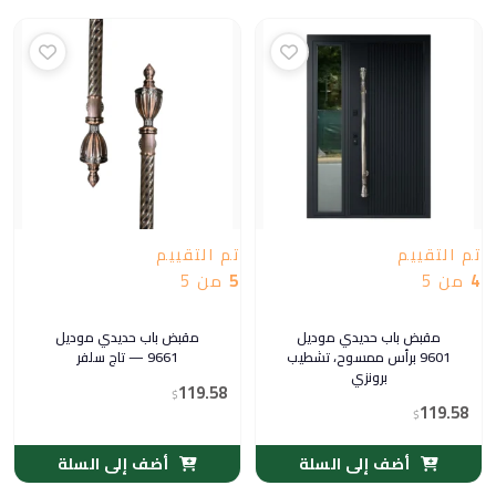
تم التقييم
تم التقييم
4
من 5
5
من 5
مقبض باب حديدي موديل
مقبض باب حديدي موديل
9601 برأس ممسوح، تشطيب
9661 — تاج سلفر
برونزي
119.58
$
119.58
$
أضف إلى السلة
أضف إلى السلة