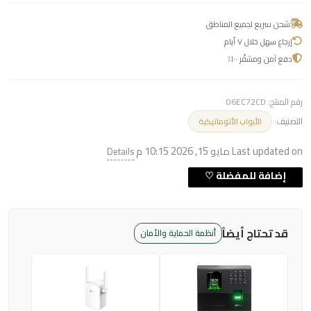
شحن سريع لجميع المناطق
إرجاع سهل خلال ٧ أيام
دفع آمن ومشفّر ١٠٠٪
رقم المنتج:
06EC72CD
التصنيف:
الأبواب الأتوماتيكية
Last updated on مايو 15, 2026 10:15 م
Details
قد تحتاج أيضاً
أنظمة الحماية والأمان