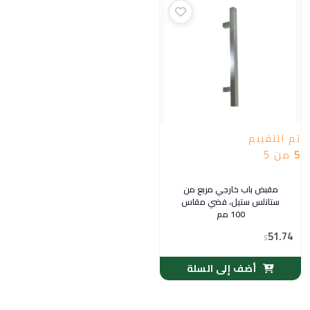
تم التقييم
5
من 5
مقبض باب خارجي مربع من
ستانلس ستيل، فضي مقاس
100 مم
51.74
$
أضف إلى السلة