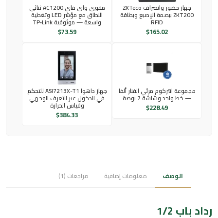
جهاز حضور وانصراف ZKTeco
مقوي واي فاي AC1200 ثنائي
ZKT200 ببصمة الإصبع وبطاقة
النطاق مع مؤشر LED وتغطية
RFID
واسعة — موثوقية TP‑Link
$
73.59
$
165.02
مجموعة انتركوم مرئي الفنار ألفا
جهاز داهوا ASI7213X-T1 للتحكم
— خط واحد وشاشة 7 بوصة
في الدخول عبر التعرف الوجهي
وقياس الحرارة
$
228.49
$
384.33
الوصف
معلومات إضافية
مراجعات (1)
رداد باب 1/2