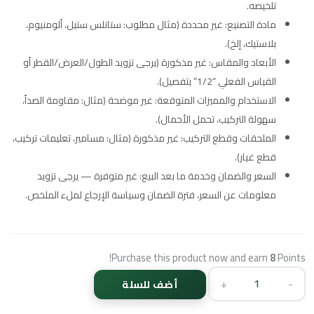
تلخيصه.
مادة التصنيع: غير محددة (مثال مطلوب: ستانلس ستيل، ألومنيوم،
بلاستيك، إلخ).
الأبعاد والمقاس: غير مذكورة (يرجى تزويد الطول/العرض/القطر أو
القياس الفعلي “1/2” بتفصيل).
الاستخدام والمميزات المتوقعة: غير موضحة (مثال: مقاومة الصدأ،
سهولة التركيب، تحمل الأحمال).
الملحقات وقطع التركيب: غير مذكورة (مثال: مسامير، تعليمات تركيب،
قطع غيار).
السعر والضمان وخدمة ما بعد البيع: غير متوفرة — يرجى تزويد
معلومات عن السعر، فترة الضمان وسياسة الإرجاع لملء الملخص.
Purchase this product now and earn
8
Points!
+
-
أضف للسلة