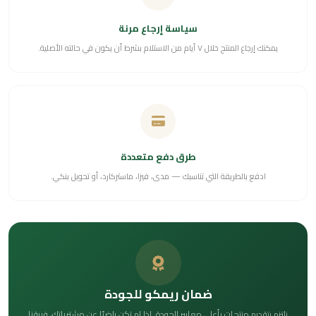
سياسة إرجاع مرنة
يمكنك إرجاع المنتج خلال ٧ أيام من الاستلام بشرط أن يكون في حالته الأصلية.
طرق دفع متعددة
ادفع بالطريقة التي تناسبك — مدى، فيزا، ماستركارد، أو تحويل بنكي.
ضمان ريمكو للجودة
نلتزم بتقديم منتجات بأعلى معايير الجودة. إذا لم تكن راضيًا عن مشترياتك، فريقنا