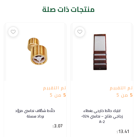
منتجات ذات صلة
تم التقييم
تم التقييم
5
من 5
5
من 5
ابليك حائط خارجي بغطاء
خلّاط شطّاف نحاسي مزوّد
زجاجي مثلج – نحاسي 024-
برداد سستة
2-A
3.07
$
13.41
$