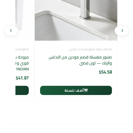
خلاطات مياه
،
قطع تمديدات نحاس
قطع تمديدات نحاس
،
مر
صنبور مغسلة قصير مودرن من النحاس
مروحة سقفية شف
والزنك — لون فضي
قوي وتشغيل هادئ
YADIAN محرك نحاسي عالي الكفاءة
$
54.58
$
41.87
أضف للسلة
أ