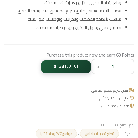
يمنع ارتداد الماء إلى الخزان بعد إيقاف المضخة.
يعمل بآلية سوسته لإغلاق سريع وموثوق عند توقف التدفق.
مناسب لأنظمة المضخات والخزانات وتوصيلات ضخ المياه.
تصميم عملي يسهّل التركيب ويوفر صيانة منخفضة.
Purchase this product now and earn
63
Points!
+
-
أضف للسلة
شحن سريع لجميع المناطق
إرجاع سهل خلال ٧ أيام
دفع آمن ومشفّر ١٠٠٪
رقم المنتج:
6E5CF938
التصنيفات:
,
قطع تمديدات نحاس
مواسير PVC وملحقاتها