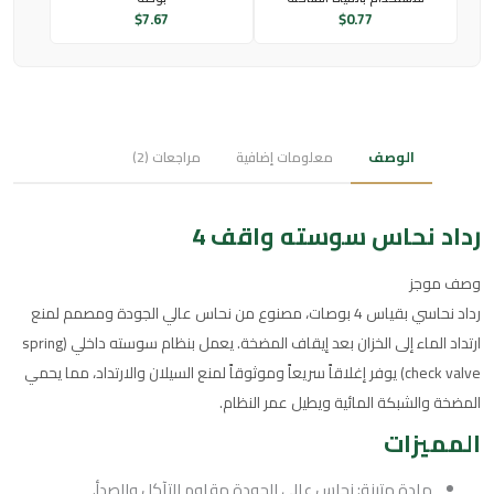
$
7.67
$
0.77
الوصف
معلومات إضافية
مراجعات (2)
رداد نحاس سوسته واقف 4
وصف موجز
رداد نحاسي بقياس 4 بوصات، مصنوع من نحاس عالي الجودة ومصمم لمنع
ارتداد الماء إلى الخزان بعد إيقاف المضخة. يعمل بنظام سوسته داخلي (spring
check valve) يوفر إغلاقاً سريعاً وموثوقاً لمنع السيلان والارتداد، مما يحمي
المضخة والشبكة المائية ويطيل عمر النظام.
المميزات
مادة متينة: نحاس عالي الجودة مقاوم للتآكل والصدأ.