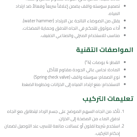
تصميم سوسته واقف يضمن إغلاقاً سريعاً وفعالاً ضد ارتداد
المياه.
يقلل من الضوضاء الناتجة عن الارتداد (water hammer).
أداء موثوق للتحكم في اتجاه التدفق وحماية المضخات.
مناسب للاستخدام المنزلي والصناعي الخفيف.
المواصفات التقنية
القطر: 4 بوصات (4″)
المادة: نحاس عالي الجودة مقاوم للتآكل
نوع الصمام: سوسته واقف (Spring check valve)
الاستخدام: منع ارتداد المياه إلى الخزانات وخطوط الضغط
تعليمات التركيب
تأكد من اتجاه السهم الموضح على جسم الرداد ليتطابق مع اتجاه
تدفق الماء من المضخة إلى الخزان.
استخدم شريط تفلون أو غسالات مانعة للتسرب عند التوصيل لضمان
إحكام التركيب.