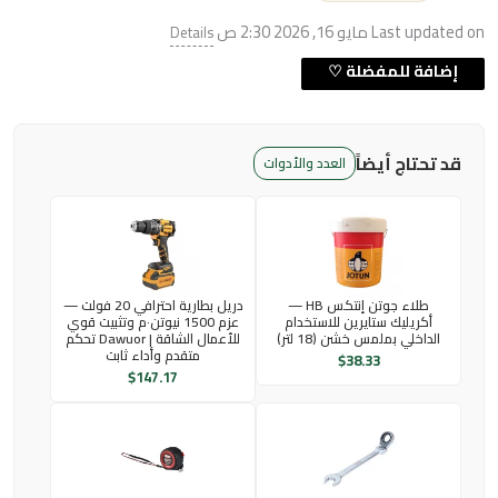
Last updated on مايو 16, 2026 2:30 ص
Details
قد تحتاج أيضاً
العدد والأدوات
طلاء جوتن إنتكس HB —
دريل بطارية احترافي 20 فولت —
أكريليك ستايرين للاستخدام
عزم 1500 نيوتن·م وتثبيت قوي
الداخلي بملمس خشن (18 لتر)
للأعمال الشاقة | Dawuor تحكم
متقدم وأداء ثابت
$
38.33
$
147.17