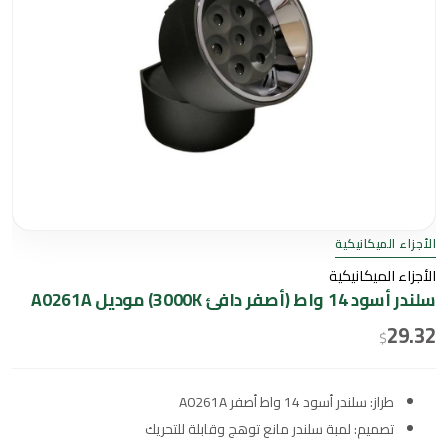
الأجزاء الميكانيكية
الأجزاء الميكانيكية
سلندر أسود 14 واط (أصفر دافئ 3000K) موديل A0261A
29.32
$
طراز: سلندر أسود 14 واط أصفر A0261A
تصميم: لمبة سلندر مانع توهج وقابلة للتحريك