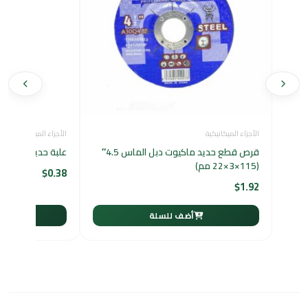
الأجزاء الميكانيكية
الأجزاء الميكانيكية
قرص قطع حديد ماكيوت دبل الماس 4.5″
علبة حديد مفردة أرضية 7×7 -
(115×3×22 مم)
$
0.38
$
1.92
أضف للسلة
أ