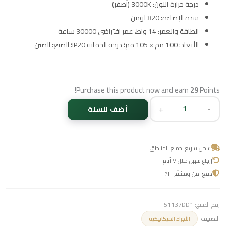
درجة حرارة اللون: 3000K (أصفر)
شدة الإضاءة: 820 لومن
الطاقة والعمر: 14 واط، عمر افتراضي 30000 ساعة
الأبعاد: 100 مم × 105 مم؛ درجة الحماية IP20؛ الصنع: الصين
Purchase this product now and earn
29
Points!
+
-
أضف للسلة
شحن سريع لجميع المناطق
إرجاع سهل خلال ٧ أيام
دفع آمن ومشفّر ١٠٠٪
رقم المنتج:
51137DD1
التصنيف:
الأجزاء الميكانيكية