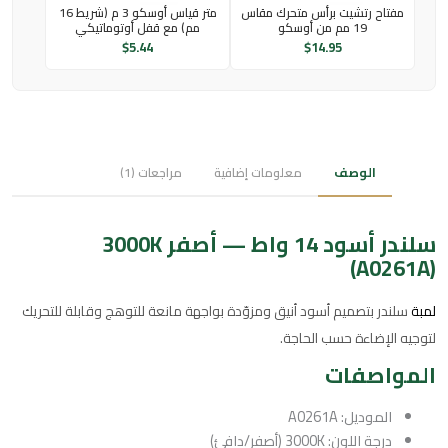
مفتاح رتشيت برأس متحرك مقاس
متر قياس أوسكو 3 م (شريط 16
19 مم من أوسكو
مم) مع قفل أوتوماتيكي
$
5.44
$
14.95
الوصف
معلومات إضافية
مراجعات (1)
سلندر أسود 14 واط — أصفر 3000K
(A0261A)
لمبة
سلندر بتصميم أسود أنيق ومزوّدة بواجهة مانعة للتوهج وقابلة للتحريك
لتوجيه الإضاءة حسب الحاجة.
المواصفات
الموديل: A0261A
درجة اللون: 3000K (أصفر/دافئ)