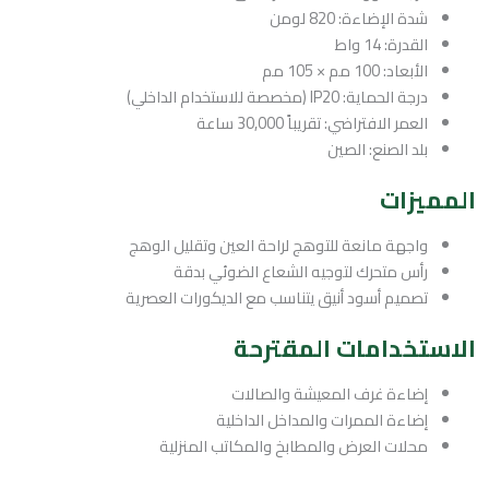
شدة الإضاءة: 820 لومن
القدرة: 14 واط
الأبعاد: 100 مم × 105 مم
درجة الحماية: IP20 (مخصصة للاستخدام الداخلي)
العمر الافتراضي: تقريباً 30,000 ساعة
بلد الصنع: الصين
المميزات
واجهة مانعة للتوهج لراحة العين وتقليل الوهج
رأس متحرك لتوجيه الشعاع الضوئي بدقة
تصميم أسود أنيق يتناسب مع الديكورات العصرية
الاستخدامات المقترحة
إضاءة غرف المعيشة والصالات
إضاءة الممرات والمداخل الداخلية
محلات العرض والمطابخ والمكاتب المنزلية