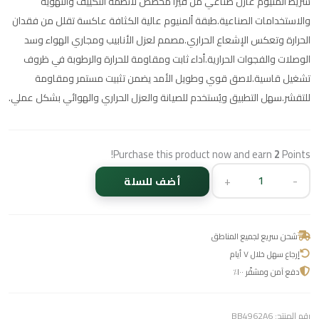
شريط ألمنيوم عازل صناعي من فيرا مخصص لأنظمة التكييف والتهوية
والاستخدامات الصناعية.طبقة ألمنيوم عالية الكثافة عاكسة تقلل من فقدان
الحرارة وتعكس الإشعاع الحراري.مصمم لعزل الأنابيب ومجاري الهواء وسد
الوصلات والفجوات الحرارية.أداء ثابت ومقاومة للحرارة والرطوبة في ظروف
تشغيل قاسية.لاصق قوي وطويل الأمد يضمن تثبيت مستمر ومقاومة
للتقشر.سهل التطبيق ويُستخدم للصيانة والعزل الحراري والهوائي بشكل عملي.
Purchase this product now and earn
2
Points!
+
-
أضف للسلة
شحن سريع لجميع المناطق
إرجاع سهل خلال ٧ أيام
دفع آمن ومشفّر ١٠٠٪
رقم المنتج:
BB4962A6