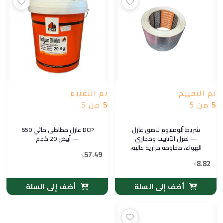
تم التقييم
تم التقييم
5
من 5
5
من 5
شريط ألومنيوم لاصق عازل
DCP عازل مطاطي مائي 650
— لعزل الأنابيب ومجاري
— أبيض 20 كجم
الهواء، مقاومة حرارية عالية،
57.49
لسد الوصلات وإصلاح العوازل
$
8.82
$
| فيرا (سطح معدني عاكس)
أضف إلى السلة
أضف إلى السلة