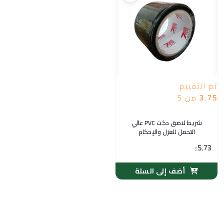
تم التقييم
3.75
من 5
شريط لاصق دكت PVC عالي
التحمل للعزل والإحكام
5.73
$
أضف إلى السلة