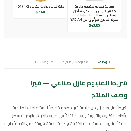
مروحة تهوية سقفية دائرية
جلبة نحاس عادية مقاس 1/2 (01)
مقاس 8 إنش — سحب هادئ
$
2.68
وسلس للمطابخ والحمامات —
محرك نحاسي موثوق من YADIAN
$
43.85
الوصف
معلومات إضافية
مراجعات (4)
شريط ألمنيوم عازل صناعي — فيرا
وصف المنتج
شريط ألمنيوم عازل من علامة فيرا مصمم خصيصاً للاستخدامات الصناعية
وأنظمة التكييف والتهوية. يوفر أداءً ثابتاً في ظروف الحرارة والرطوبة بفضل
طبقة ألمنيوم عاكسة عالية الكثافة وطبقة لاصقة قوية تضمن التصاقاً طويلاً