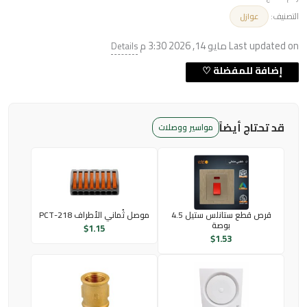
التصنيف:
عوازل
Last updated on مايو 14, 2026 3:30 م
Details
قد تحتاج أيضاً
مواسير ووصلات
قرص قطع ستانلس ستيل 4.5
موصل ثُماني الأطراف PCT-218
بوصة
$
1.15
$
1.53