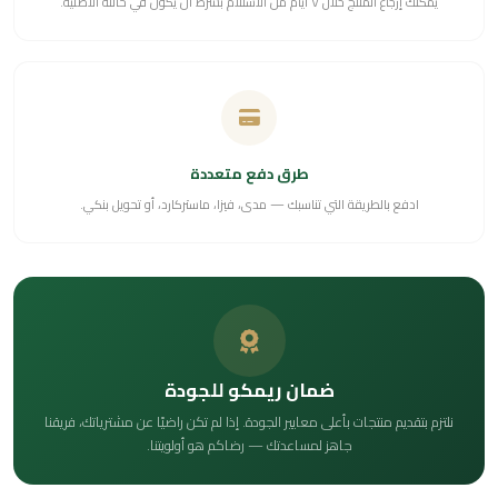
يمكنك إرجاع المنتج خلال ٧ أيام من الاستلام بشرط أن يكون في حالته الأصلية.
طرق دفع متعددة
ادفع بالطريقة التي تناسبك — مدى، فيزا، ماستركارد، أو تحويل بنكي.
ضمان ريمكو للجودة
نلتزم بتقديم منتجات بأعلى معايير الجودة. إذا لم تكن راضيًا عن مشترياتك، فريقنا
جاهز لمساعدتك — رضاكم هو أولويتنا.