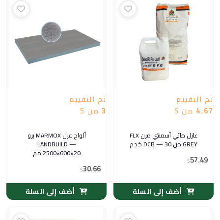
تم التقييم
تم التقييم
4.67
من 5
3
من 5
عازل مائي أسمنتي مرن FLX
ألواح عزل MARMOX برو
GREY من DCB — 30 كجم
LANDBUILD —
2500×600×20 مم
57.49
$
30.66
$
أضف إلى السلة
أضف إلى السلة