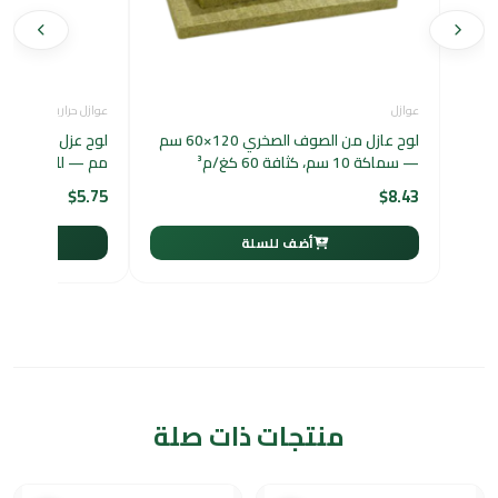
عوازل
عوازل حرارية
لوح عازل من الصوف الصخري 120×60 سم
— سماكة 10 سم، كثافة 60 كغ/م³
مم — للمباني وأن
$
5.75
$
8.43
أضف للسلة
أ
منتجات ذات صلة