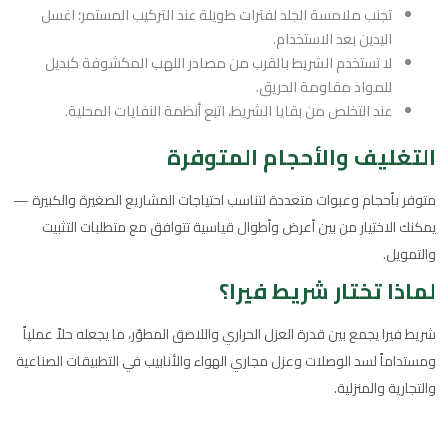
تجنب ملامسة الجلد لفترات طويلة عند التركيب المستمر؛ اغسل
اليدين بعد الاستخدام.
لا تستخدم الشريط بالقرب من مصادر اللهب المكشوفة كبديل
للمواد مقاومة الحريق.
عند التخلص من بقايا الشريط، اتبع أنظمة النفايات المحلية.
التغليف والأحجام المتوفرة
متوفر بأحجام وعبوات متعددة لتناسب احتياجات المشاريع الصغيرة والكبيرة —
يمكنك الاختيار من بين أعرض وأطوال قياسية تتوافق مع متطلبات التثبيت
والتمويل.
لماذا تختار شريط فيرا؟
شريط فيرا يجمع بين قدرة العزل الحراري واللاصق المطوّر، ما يجعله حلاً عملياً
ومستداماً لسد الوصلات وعزل مجاري الهواء والأنابيب في التطبيقات الصناعية
والتجارية والمنزلية.