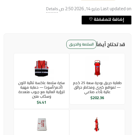
Last updated on مايو 14, 2026 2:50 ص
Details
قد تحتاج أيضاً
السلامة والحريق
طفاية حريق بودرة سعة 25 كجم
سترة سلامة عاكسة ثنائية اللون
— لمواقع كبرى ومخاطر حرائق
(أحمر/أسود) — حماية مهنية
عالية بأداء صناعي
للرؤية العالية مع جيوب متعددة
وسحّاب متين
$
202.36
$
4.41