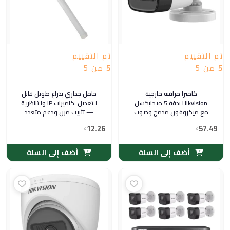
تم التقييم
تم التقييم
5
من 5
5
من 5
كاميرا مراقبة خارجية
حامل جداري بذراع طويل قابل
Hikvision بدقة 5 ميجابكسل
للتعديل لكاميرات IP والتناظرية
مع ميكروفون مدمج وصوت
— تثبيت مرن ودعم متعدد
عبر الكواكس — موديل DS-
12.26
57.49
$
2CE16H0T-ITFS
$
أضف إلى السلة
أضف إلى السلة