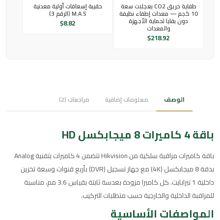
طفاية حريق CO2 بعجلات سعة
حقيبة إسعافات أولية معدنية
10 كجم — معدات إطفاء نظيفة
M.A.S (الرقم 3)
دون بقايا لحماية الأجهزة
$
8.82
والمعدات
$
218.92
الوصف
معلومات إضافية
مراجعات (2)
باقة 4 كاميرات 8 ميجابكسل HD
باقة كاميرات مراقبة سلكية من Hikvision تتضمن 4 كاميرات بتقنية Analog
بدقة 8 ميجابكسل (4K) مع جهاز تسجيل (DVR) بأربع قنوات وسعة تخزين
داخلية 1 تيرابايت. كل كاميرا مزودة بعدسة ثابتة بقياس 3.6 مم، مناسبة
للمراقبة الداخلية والخارجية حسب متطلبات التركيب.
المواصفات الأساسية