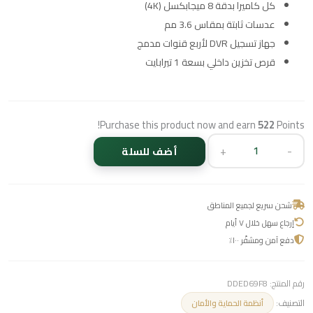
كل كاميرا بدقة 8 ميجابكسل (4K)
عدسات ثابتة بمقاس 3.6 مم
جهاز تسجيل DVR لأربع قنوات مدمج
قرص تخزين داخلي بسعة 1 تيرابايت
Purchase this product now and earn
522
Points!
+
-
أضف للسلة
شحن سريع لجميع المناطق
إرجاع سهل خلال ٧ أيام
دفع آمن ومشفّر ١٠٠٪
رقم المنتج:
DDED69F8
التصنيف:
أنظمة الحماية والأمان