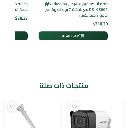
طقم انتركم فيديو شبكي Hikvision طراز
DS-KIS602 مع شاشة 7 بوصات وكاميرا
سعة قصوى وتخزين
بدقة 2 ميجابكسل
$
38.33
$
310.29
أضف للسلة
أ
منتجات ذات صلة