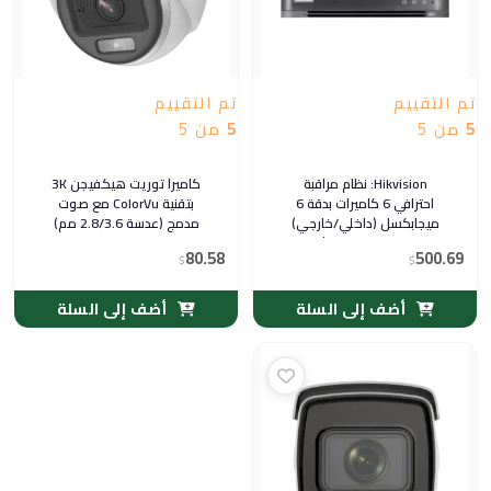
تم التقييم
تم التقييم
5
من 5
5
من 5
Hikvision: نظام مراقبة
كاميرا توريت هيكفيجن 3K
احترافي 6 كاميرات بدقة 6
بتقنية ColorVu مع صوت
ميجابكسل (داخلي/خارجي)
مدمج (عدسة 2.8/3.6 مم)
مع جهاز تسجيل HD ثماني
80.58
500.69
$
القنوات
$
أضف إلى السلة
أضف إلى السلة