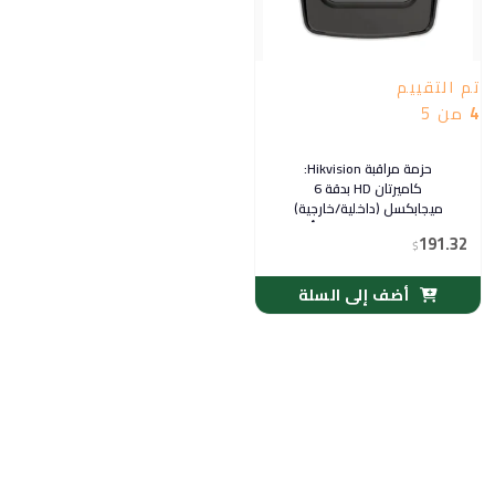
تم التقييم
4
من 5
حزمة مراقبة Hikvision:
كاميرتان HD بدقة 6
ميجابكسل (داخلية/خارجية)
مع مسجل 4 قنوات — أمان
191.32
$
عملي ومرن
أضف إلى السلة