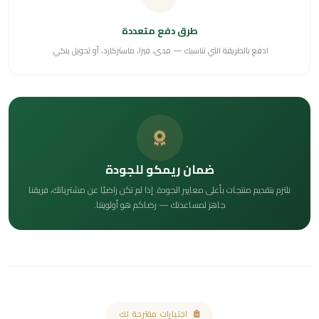
طرق دفع متعددة
ادفع بالطريقة التي تناسبك — مدى، فيزا، ماستركارد، أو تحويل بنكي.
ضمان ريمكو للجودة
نلتزم بتقديم منتجات بأعلى معايير الجودة. إذا لم تكن راضيًا عن مشترياتك، فريقنا
جاهز لمساعدتك — رضاكم هو أولويتنا.
اختيارات مقترحة لك