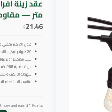
متر — مقاوم 
21.46
$
طول 20 متر يغطي مساحات واسعة لتزيين الأعراس والحفلات والمناسبات الكبرى
20 هولدر لتركيب اللمبات وتوزيع الإضاءة حسب الحاجة
سلك بتصميم “وتر برو
درجة حماية IP68 ضد الماء والغبار للاستخدام في الأماكن الرطبة والممطرة
سهولة التركيب والتثبي
مناسب للاستخدام الد
ct now and earn
21
Points!