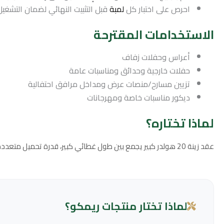
احرص على اختبار كل
لمبة
قبل التثبيت النهائي لضمان التشغيل
الاستخدامات المقترحة
أعراس وحفلات زفاف
حفلات خارجية وحدائق ومناسبات عامة
تزيين مسارح/منصات عرض ومداخل مرافق احتفالية
ديكور مناسبات خاصة ومهرجانات
لماذا تختاره؟
عقد زينة 20 هولدر كبير يجمع بين طول غطائي كبير، قدرة تحميل متعددة لللمبات، ومتانة لمواجهة الظروف الجوية بفضل تصميم وتر بروف وحماية IP68 — الحل الأمثل لإضاءة مناسباتك بثقة ومظهر أنيق.
لماذا تختار منتجات ريمكو؟