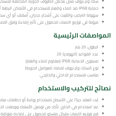
سلك وتر بروف متين يتحمّل الظروف الجوية المختلفة للاستخد
حماية IP68 ضد الماء والغبار للاستخدام في الأماكن الرطبة أو المعرضة للمطر.
سهولة التركيب والتثبيت على أشجار، جدران، أسقف أو أي س
مرونة في توزيع اللمبات للحصول على تأثير إضاءة وفق التص
المواصفات الرئيسية
الطول: 20 متر
عدد القواعد (الهولدر): 20
مستوى الحماية: IP68 (مقاوم للماء والغبار)
نوع السلك: وتر بروف (مضاد للعوامل الجوية)
مناسب للاستخدام الداخلي والخارجي
نصائح للتركيب والاستخدام
ثبت العقد جيدًا على الأسطح باستخدام روابط أو خطافات مناس
عند استخدام في الخارج، تأكد من توصيل الأسلاك ووصلات ال
قم بتوزيع اللمبات بشكل متساوٍ للحصول على إضاءة متوازنة 