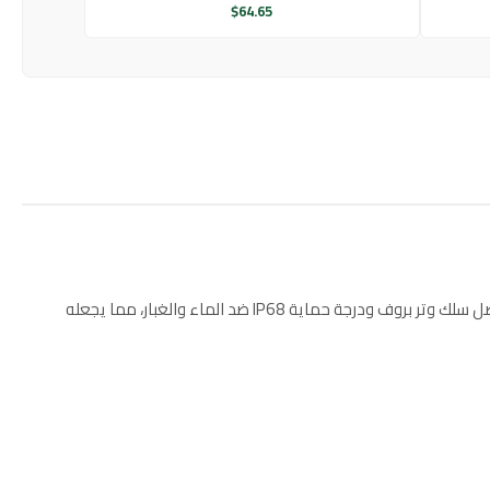
$
64.65
استمتع بإضاءة قابلة للتخصيص لمساحات واسعة مع عقد زينة بطول 20 مترًا و20 قاعدة (هولدر) لتركيب اللمبات. مصمم لتحمل الظروف الخارجية بفضل سلك وتر بروف ودرجة حماية IP68 ضد الماء والغبار، مما يجعله