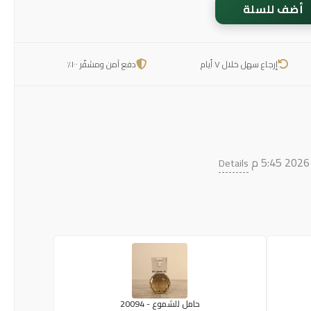
أضف للسلة
إرجاع سهل خلال ٧ أيام
دفع آمن ومشفّر ١٠٠٪
Details
حامل للشموع - 20094