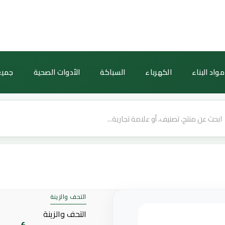
كمية
عقد
زينة
أفراح
كبير
مواد البناء
الكهرباء
السباكة
الأدوات الصحية
جميع
مع
20
حامل
—
طول
20
متر
—
مقاوم
للماء
التحف والزينة
التحف والزينة