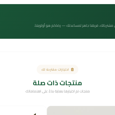
 عن مشترياتك، فريقنا جاهز لمساعدتك — رضاكم هو أولويتنا.
اختيارات مقترحة لك
منتجات ذات صلة
منتجات تم اختيارها بعناية بناءً على اهتماماتك