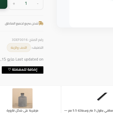
+
-
شحن سريع لجميع المناطق
رقم المنتج:
3DEF0016
التصنيف:
التحف والزينة
Last updated on مايو 15, 2026 5:45 م
زاوية ديكور أسود مطفي بطول 3 متر وسماكة 5.5 مم —
مزهرية على شكل قارورة