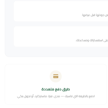
من جودتها قبل عرضها.
 على استفساراتك ومساعدتك.
طرق دفع متعددة
ادفع بالطريقة التي تناسبك — مدى، فيزا، ماستركارد، أو تحويل بنكي.