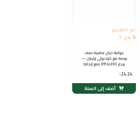
تم التقييم
5
من 5
عوامة خزان نحاسية نصف
بوصة مع كرة بولي إيثيلين —
بيجلر (PEGLER) صنع إنجلترا
24.24
$
أضف إلى السلة