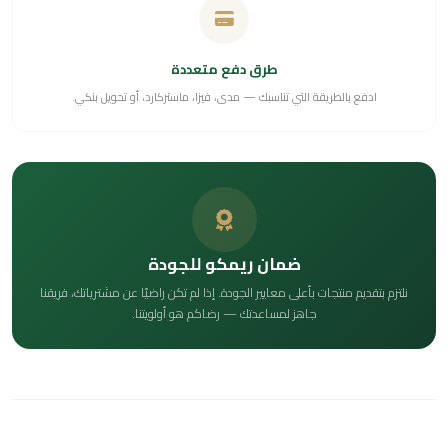
طرق دفع متعددة
ادفع بالطريقة التي تناسبك — مدى، فيزا، ماستركارد، أو تحويل بنكي.
ضمان ريمكو للجودة
نلتزم بتقديم منتجات بأعلى معايير الجودة. إذا لم تكن راضيًا عن مشترياتك، فريقنا
جاهز لمساعدتك — رضاكم هو أولويتنا.