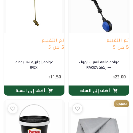
تم التقييم
تم التقييم
5
من 5
5
من 5
عوامة مانعة لتسرب الهواء
عوامة إنجليزية 3/4 بوصة
— ركيزة RAKIZA
(PEX)
11.50
23.00
$
$
أضف إلى السلة
أضف إلى السلة
سعر
السعر
تخفيض!
الي
الأصلي
هو:
هو:
$5,181.70.