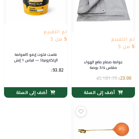
تم التقييم
تم التقييم
5
من 5
5
من 5
فاست فلوت إيفو (العوامة
الإلكترونية) — قياس 1 إنش
عوامة صمام مانع الهواء
مقاس 3/4 بوصة
93.82
$
5,181.70
23.00
$
$
أضف إلى السلة
أضف إلى السلة