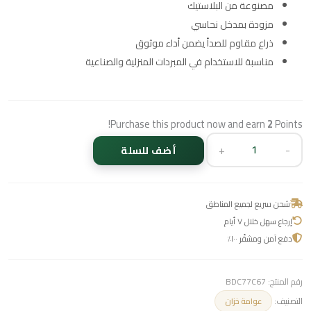
مصنوعة من البلاستيك
مزودة بمدخل نحاسي
ذراع مقاوم للصدأ يضمن أداء موثوق
مناسبة للاستخدام في المبردات المنزلية والصناعية
Purchase this product now and earn
2
Points!
+
-
أضف للسلة
شحن سريع لجميع المناطق
إرجاع سهل خلال ٧ أيام
دفع آمن ومشفّر ١٠٠٪
رقم المنتج:
BDC77C67
التصنيف:
عوامة خزان