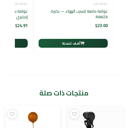
عوامة خزان
عوامة خزان
،
قطع تمديد
عوامة مانعة لتسرب الهواء — ركيزة
RAKIZA
إنجليزي
$
24.91
$
23.00
أضف للسلة
أ
منتجات ذات صلة