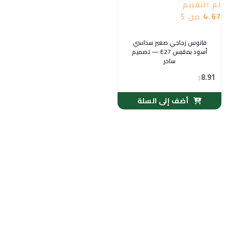
تم التقييم
4.67
من 5
فانوس زجاجي صغير سداسي
أسود بمقبس E27 — تصميم
ساحر
8.91
$
أضف إلى السلة