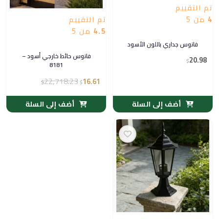
تم التقييم
4
من 5
تم التقييم
4.5
من 5
فانوس جداري باللون الأسود
فانوس حائط خارجي أسود –
20.98
$
8181
22,718.23
16.61
$
$
أضف إلى السلة
أضف إلى السلة