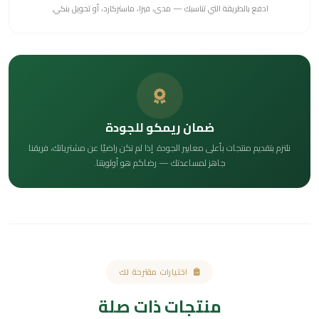
ادفع بالطريقة التي تناسبك — مدى، فيزا، ماستركارد، أو تحويل بنكي.
ضمان ريمكو للجودة
نلتزم بتقديم منتجات بأعلى معايير الجودة. إذا لم تكن راضيًا عن مشترياتك، فريقنا
جاهز لمساعدتك — رضاكم هو أولويتنا.
اختيارات مقترحة لك
منتجات ذات صلة