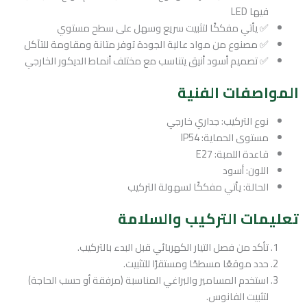
فيها LED
✅ يأتي مفككًا لتثبيت سريع وسهل على سطح مستوي
✅ مصنوع من مواد عالية الجودة توفر متانة ومقاومة للتآكل
✅ تصميم أسود أنيق يتناسب مع مختلف أنماط الديكور الخارجي
المواصفات الفنية
نوع التركيب: جداري خارجي
مستوى الحماية: IP54
قاعدة اللمبة: E27
اللون: أسود
الحالة: يأتي مفككًا لسهولة التركيب
تعليمات التركيب والسلامة
تأكد من فصل التيار الكهربائي قبل البدء بالتركيب.
حدد موقعًا مسطحًا ومستقرًا للتثبيت.
استخدم المسامير والبراغي المناسبة (مرفقة أو حسب الحاجة)
لتثبيت الفانوس.