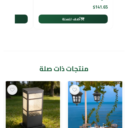
$
141.65
أضف للسلة
أ
منتجات ذات صلة