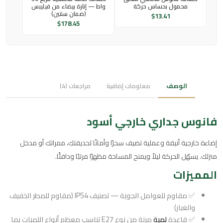
محمول بحساس حركة
واط — إنارة بيضاء من فيليبس
(ضمان سنتين)
$
13.41
$
178.45
الوصف
معلومات إضافية
مراجعات (4)
فانوس جداري خارجي أسود
إضاءة خارجية أنيقة وعملية تضيف سحرًا وأمانًا لحديقتك، ممراتك أو مدخل
منزلك. يسهّل الحركة ليلاً ويمنح المساحة مظهرًا مرتبًا ودافئًا.
المميزات
✅ مقاوم للعوامل الجوية — تصنيف IP54 (مقاوم للمطر الخفيف
والغبار)
✅ قاعدة
لمبة
مرنة من نوع E27 تناسب معظم أنواع اللمبات بما