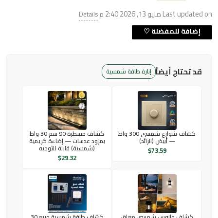
Last updated on مايو 13, 2026 2:40 م
Details
قد تحتاج أيضاً
إنارة طاقة شمسية
كشاف شوارع شمسي 300 واط
كشاف مسطرة 90 سم 30 واط
— أبيض (الرائد)
بمزود عدسات — إضاءة كريمية
(شمسية) قابلة للتوجيه
$
73.59
$
29.32
كشاف فانوس شمسي معلق
كشاف طاقة شمسية مربع 30