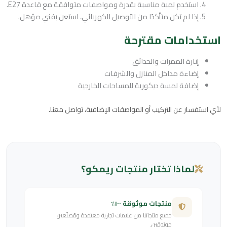
استخدم لمبة مناسبة بقدرة ومواصفات متوافقة مع قاعدة E27.
إذا لم تكن متأكدًا من التوصيل الكهربائي، استعن بفني مؤهل.
استخدامات مقترحة
إنارة الممرات والحدائق
إضاءة مداخل المنازل والشرفات
إضافة لمسة ديكورية للمساحات الخارجية
لأي استفسار عن التركيب أو المواصفات الإضافية، تواصل معنا.
لماذا تختار منتجات ريمكو؟
منتجات موثوقة ١٠٠٪
جميع منتجاتنا من علامات تجارية معتمدة ومُصنّعين
موثوقين.