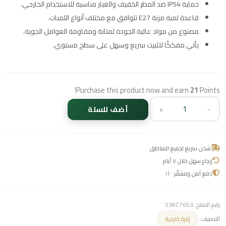
حماية IP54 ضد المطر الخفيف والغبار مناسبة للاستخدام الخارجي.
قاعدة لمبة مرنة E27 تتوافق مع مختلف أنواع اللمبات.
مصنوع من مواد عالية الجودة لمتانة ومقاومة العوامل الجوية.
يأتي مفككًا لتثبيت سريع وسهل على سطح مستوي.
Purchase this product now and earn
21
Points!
+
-
أضف للسلة
شحن سريع لجميع المناطق
إرجاع سهل خلال ٧ أيام
دفع آمن ومشفّر ١٠٠٪
رقم المنتج:
538C7653
التصنيف:
إنارة خارجية