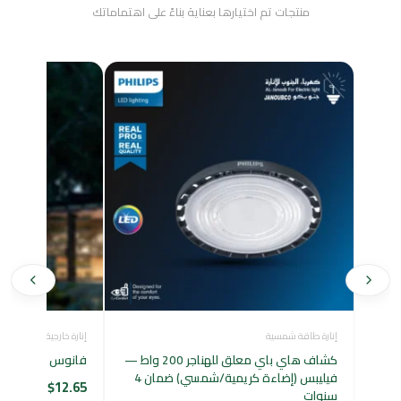
منتجات تم اختيارها بعناية بناءً على اهتماماتك
إنارة طاقة شمسية
إنارة خارجية
كشاف هاي باي معلق للهناجر 200 واط —
فانوس حائطي أس
فيليبس (إضاءة كريمية/شمسي) ضمان 4
$
12.65
سنوات