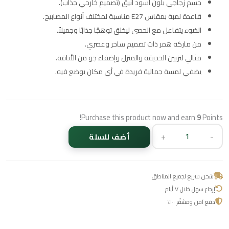
جسم زجاجي بلون أسود أنيق (تصميم خارجي جذاب).
قاعدة لمبة بمقاس E27 مناسبة لمختلف أنواع المصابيح.
الضوء يتفاعل مع الحصى ليخلق توهجًا جذابًا وجميلاً.
من ماركة همر ذات تصميم ساحر وعصري.
مثالي لتزيين الحديقة والمنزل وإضفاء جو من الأناقة.
يضفي لمسة جمالية فريدة في أي مكان يوضع فيه.
Purchase this product now and earn
9
Points!
+
-
أضف للسلة
شحن سريع لجميع المناطق
إرجاع سهل خلال ٧ أيام
دفع آمن ومشفّر ١٠٠٪