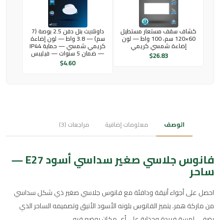
كشاف سقف مستعار مستطيل
داونلايت بنل دفن 2.5 بوصة (7
60×120 سم، 100 واط — لون
سم) — 3.8 واط — لون إضاءة
إضاءة شمسي كريمي
كريمي شمسي — حماية IP44
— ضمان 5 سنوات — فيليبس
$
26.83
$
4.60
الوصف
معلومات إضافية
مراجعات (3)
فانوس جلاسي صغير سداسي أسود E27 —
ساحر
احصل على أجواء أنيقة ودافئة مع فانوس جلاسي صغير ذي شكل سداسي
من ماركة همر. يتميز الفانوس بلونه الأسود الأنيق وتصميمه الساحر الذي
يضفي لمسة فريدة وجذابة على أي مكان يوضع فيه.