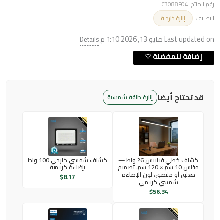
رقم المنتج:
C3088F04
التصنيف:
إنارة خارجية
Last updated on مايو 13, 2026 1:10 م
Details
قد تحتاج أيضاً
إنارة طاقة شمسية
كشاف خطي فيليبس 26 واط —
كشاف شمسي خارجي 100 واط
مقاس 10 سم × 120 سم، تصميم
بإضاءة كريمية
معلق أو ملتصق، لون الإضاءة
$
8.17
شمسي كريمي
$
56.34