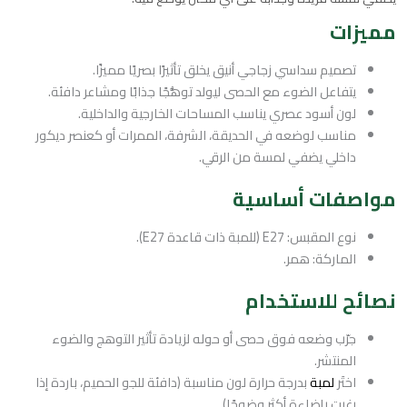
مميزات
تصميم سداسي زجاجي أنيق يخلق تأثيرًا بصريًا مميزًا.
يتفاعل الضوء مع الحصى ليولد توهُّجًا جذابًا ومشاعر دافئة.
لون أسود عصري يناسب المساحات الخارجية والداخلية.
مناسب لوضعه في الحديقة، الشرفة، الممرات أو كعنصر ديكور
داخلي يضفي لمسة من الرقي.
مواصفات أساسية
نوع المقبس: E27 (للمبة ذات قاعدة E27).
الماركة: همر.
نصائح للاستخدام
جرّب وضعه فوق حصى أو حوله لزيادة تأثير التوهج والضوء
المنتشر.
اختَر
لمبة
بدرجة حرارة لون مناسبة (دافئة للجو الحميم، باردة إذا
رغبت بإضاءة أكثر وضوحًا).