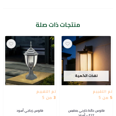
منتجات ذات صلة
نفذت الكمية
تم التقييم
تم التقييم
5
من 5
3
من 5
فانوس حائط خارجي بمقبس
فانوس زجاجي أسود
E27 – أسود