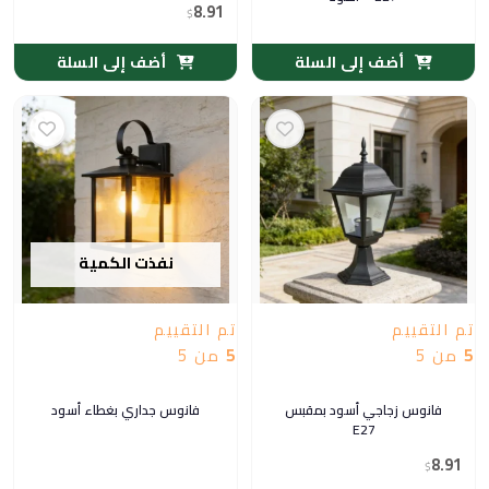
8.91
$
أضف إلى السلة
أضف إلى السلة
نفذت الكمية
تم التقييم
تم التقييم
5
من 5
5
من 5
فانوس زجاجي أسود بمقبس
فانوس جداري بغطاء أسود
E27
8.91
$