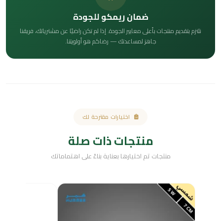
ضمان ريمكو للجودة
نلتزم بتقديم منتجات بأعلى معايير الجودة. إذا لم تكن راضيًا عن مشترياتك، فريقنا
جاهز لمساعدتك — رضاكم هو أولويتنا.
اختيارات مقترحة لك
منتجات ذات صلة
منتجات تم اختيارها بعناية بناءً على اهتماماتك