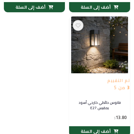
أضف إلى السلة
أضف إلى السلة
تم التقييم
3
من 5
فانوس حائطي خارجي أسود
بمقبس E27
13.80
$
أضف إلى السلة