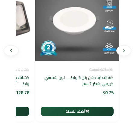
إنارة طاقة شمسية
كشافات جدارية خارجية
كشاف ليد دفن بنل 5 واط — لون شمسي
كريمي، قطر 7 سم
واط — أبيض
$
128.78
$
0.75
أضف للسلة
أ