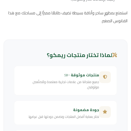
استمتع بمظهرٍ ساحر وأناقة بسيطة تضيف طابعًا مميزًا إلى مساحتك مع هذا
الفانوس الصغير.
لماذا تختار منتجات ريمكو؟
منتجات موثوقة ١٠٠٪
جميع منتجاتنا من علامات تجارية معتمدة ومُصنّعين
موثوقين.
جودة مضمونة
نختار بعناية أفضل المنتجات ونضمن جودتها قبل عرضها.