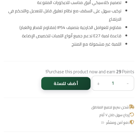
تصميم كلاسيكي أنيق مناسب للديكورات المتنوعة
تركيب سهل على السقف مع نظام تعليق قابل للتعديل والتحكم في
الارتفاع
مقاوم للعوامل الخارجية بتصنيف IP54 (مقاوم للمطر والغبار)
قاعدة لمبة E27 تدعم جميع أنواع اللمبات لتخصيص الإضاءة
اللمبة غير مشمولة مع المنتج
Purchase this product now and earn
29
Points!
+
-
أضف للسلة
شحن سريع لجميع المناطق
إرجاع سهل خلال ٧ أيام
دفع آمن ومشفّر ١٠٠٪