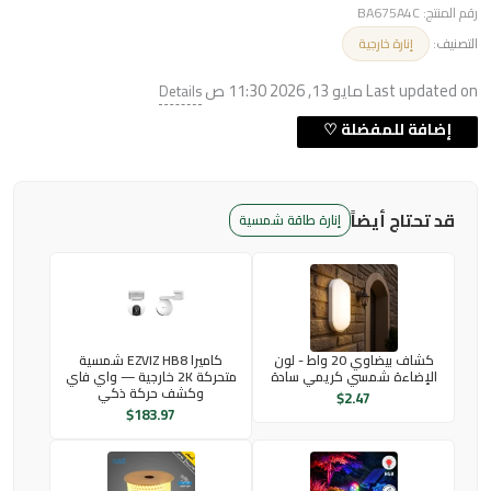
رقم المنتج:
BA675A4C
التصنيف:
إنارة خارجية
Last updated on مايو 13, 2026 11:30 ص
Details
قد تحتاج أيضاً
إنارة طاقة شمسية
كشاف بيضاوي 20 واط - لون
كاميرا EZVIZ HB8 شمسية
الإضاءة شمسي كريمي سادة
متحركة 2K خارجية — واي فاي
وكشف حركة ذكي
$
2.47
$
183.97