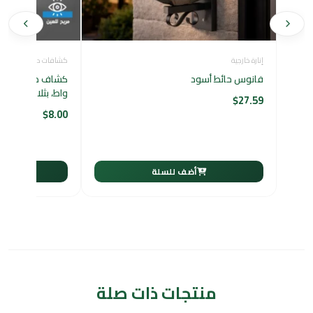
إنارة خارجية
كشافات دفن
فانوس حائط أسود
واط، بثلاثة ألوان 
$
27.59
$
8.00
أضف للسلة
أ
منتجات ذات صلة