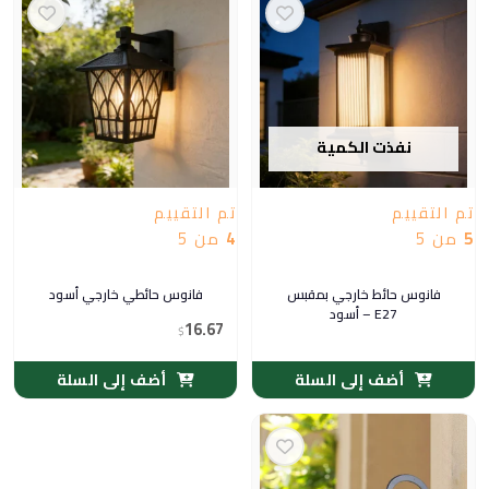
نفذت الكمية
تم التقييم
تم التقييم
5
من 5
4
من 5
فانوس حائط خارجي بمقبس
فانوس حائطي خارجي أسود
E27 – أسود
16.67
$
أضف إلى السلة
أضف إلى السلة