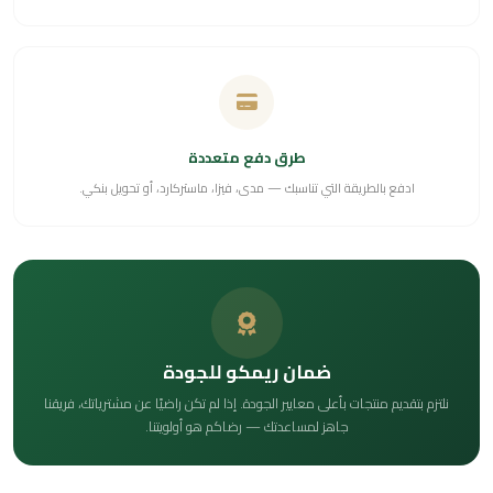
طرق دفع متعددة
ادفع بالطريقة التي تناسبك — مدى، فيزا، ماستركارد، أو تحويل بنكي.
ضمان ريمكو للجودة
نلتزم بتقديم منتجات بأعلى معايير الجودة. إذا لم تكن راضيًا عن مشترياتك، فريقنا
جاهز لمساعدتك — رضاكم هو أولويتنا.