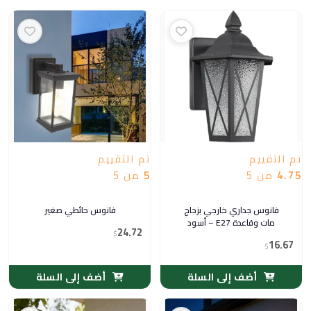
تم التقييم
تم التقييم
4.75
من 5
5
من 5
فانوس جداري خارجي بزجاج
فانوس حائطي صغير
مات وقاعدة E27 – أسود
24.72
$
16.67
$
أضف إلى السلة
أضف إلى السلة