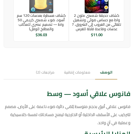
كشاف حديقة شمسي ملون 2
كشاف مسطرة بعدسات 120 سم
واط مع حساس ضوئي وتشغيل
أسود، ضوء شمسي كريمي 50
تلقائي من الغروب إلى الشروق، 7
واط — تصميم عصري للمكاتب
عدسات وقاعدة قابلة للغرس
والمطابخ (توفل)
$
36.03
$
11.00
الوصف
معلومات إضافية
مراجعات (2)
فانوس علاقي أسود — وسط
فانوس علاقي أنيق بحجم متوسط يُلقي دائرة ضوء ناعمة على الأرض، مصمم
للتركيب على الأسقف الداخلية أو الخارجية ليمنح مساحاتك لمسة كلاسيكية
وعملية في آنٍ واحد.
المزايا الرئيسية