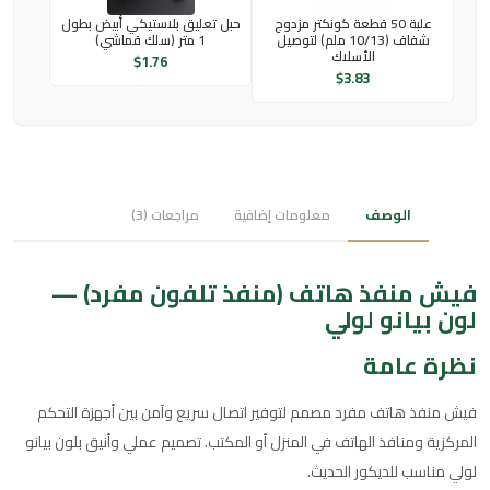
علبة 50 قطعة كونكتر مزدوج
حبل تعليق بلاستيكي أبيض بطول
شفاف (10/13 ملم) لتوصيل
1 متر (سلك قماشي)
الأسلاك
$
1.76
$
3.83
الوصف
معلومات إضافية
مراجعات (3)
فيش منفذ هاتف (منفذ تلفون مفرد) —
لون بيانو لولي
نظرة عامة
فيش منفذ هاتف مفرد مصمم لتوفير اتصال سريع وآمن بين أجهزة التحكم
المركزية ومنافذ الهاتف في المنزل أو المكتب. تصميم عملي وأنيق بلون بيانو
لولي مناسب للديكور الحديث.