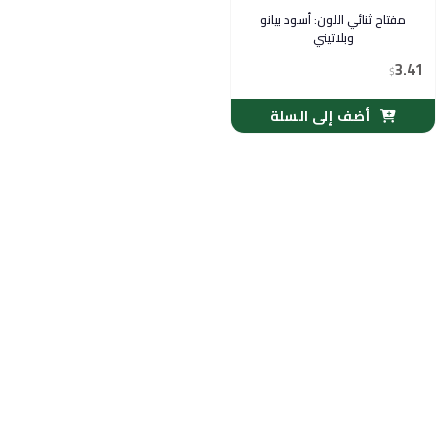
مفتاح ثنائي اللون: أسود بيانو
وبلاتيني
3.41
$
أضف إلى السلة