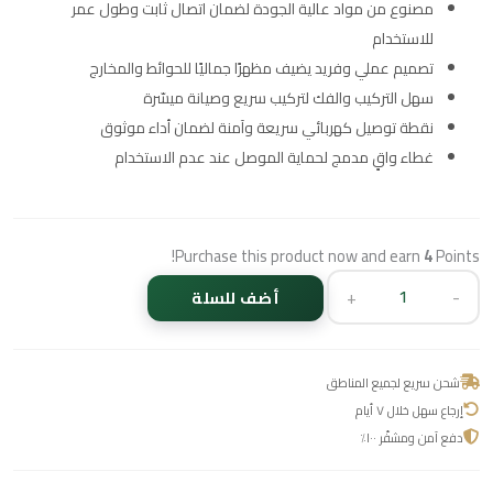
مصنوع من مواد عالية الجودة لضمان اتصال ثابت وطول عمر
للاستخدام
تصميم عملي وفريد يضيف مظهرًا جماليًا للحوائط والمخارج
سهل التركيب والفك لتركيب سريع وصيانة ميسّرة
نقطة توصيل كهربائي سريعة وآمنة لضمان أداء موثوق
غطاء واقٍ مدمج لحماية الموصل عند عدم الاستخدام
Purchase this product now and earn
4
Points!
+
-
أضف للسلة
شحن سريع لجميع المناطق
إرجاع سهل خلال ٧ أيام
دفع آمن ومشفّر ١٠٠٪