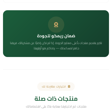
ضمان ريمكو للجودة
نلتزم بتقديم منتجات بأعلى معايير الجودة. إذا لم تكن راضيًا عن مشترياتك، فريقنا
جاهز لمساعدتك — رضاكم هو أولويتنا.
اختيارات مقترحة لك
منتجات ذات صلة
منتجات تم اختيارها بعناية بناءً على اهتماماتك