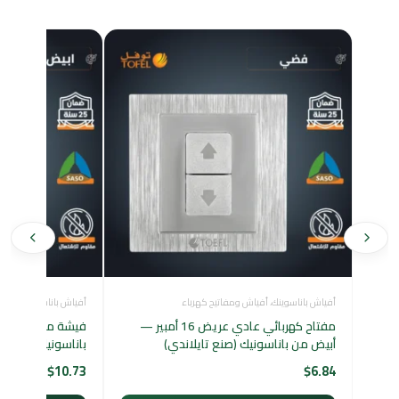
أفياش باناسوينك
،
أفياش ومفاتيح كهرباء
أفياش باناسوينك
،
أفياش
مفتاح كهربائي عادي عريض 16 أمبير —
فيشة
أبيض من باناسونيك (صنع تايلاندي)
باناسونيك
$
10.73
$
6.84