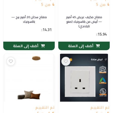
4
من 5
4
من 5
مفتاح مكيف عريض 45 أمبير
مفتاح سخان 20 أمبير بيج —
— أبيض من باناسونيك (صنع
باناسونيك
تايلاندي)
14.31
$
15.94
$
أضف إلى السلة
أضف إلى السلة
تم التقييم
تم التقييم