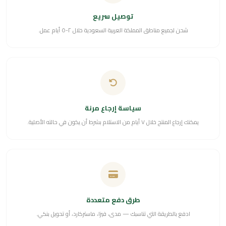
توصيل سريع
شحن لجميع مناطق المملكة العربية السعودية خلال ٢-٥ أيام عمل.
سياسة إرجاع مرنة
يمكنك إرجاع المنتج خلال ٧ أيام من الاستلام بشرط أن يكون في حالته الأصلية.
طرق دفع متعددة
ادفع بالطريقة التي تناسبك — مدى، فيزا، ماستركارد، أو تحويل بنكي.