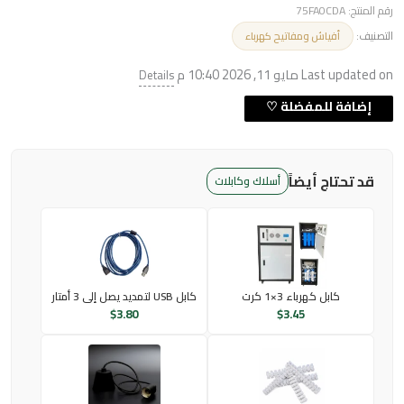
رقم المنتج:
75FA0CDA
التصنيف:
أفياش ومفاتيح كهرباء
Last updated on مايو 11, 2026 10:40 م
Details
قد تحتاج أيضاً
أسلاك وكابلات
كابل كهرباء 3×1 كرت
كابل USB لتمديد يصل إلى 3 أمتار
$
3.80
$
3.45