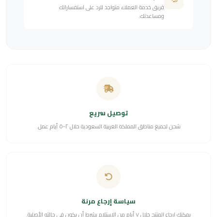
فريق خدمة العملاء متواجد للرد على استفساراتك
ومساعدتك.
توصيل سريع
شحن لجميع مناطق المملكة العربية السعودية خلال ٢-٥ أيام عمل.
سياسة إرجاع مرنة
يمكنك إرجاع المنتج خلال ٧ أيام من الاستلام بشرط أن يكون في حالته الأصلية.