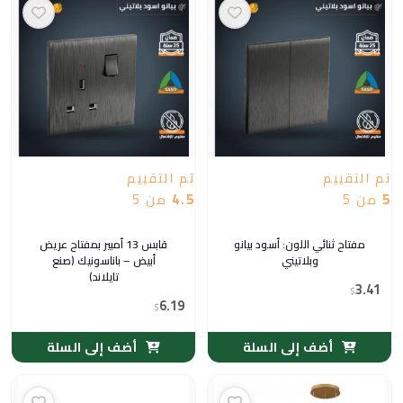
تم التقييم
تم التقييم
5
من 5
4.5
من 5
مفتاح ثنائي اللون: أسود بيانو
قابس 13 أمبير بمفتاح عريض
وبلاتيني
أبيض – باناسونيك (صنع
تايلاند)
3.41
$
6.19
$
أضف إلى السلة
أضف إلى السلة