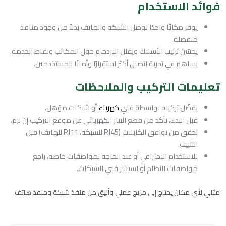
فوائد الاستخدام
يوفر مكانًا واحدًا لوصل الشبكة والهاتف بدلاً من وجود منافذ
منفصلة.
يحسّن ترتيب الأسلاك ويقلل الازدحام حول المكاتب ونقاط الخدمة.
يساهم في تجربة اتصال أكثر استقرارًا وأمانًا للمستخدمين.
تعليمات التركيب والملاحظات
يفضّل تركيبه بواسطة فني
كهرباء
أو شبكات مؤهل.
قبل البدء، تأكد من قطع التيار الكهربائي عن موقع التركيب إن لزم.
تحقق من توافق الكابلات (RJ45 للشبكة، RJ11 للهاتف) قبل
التثبيت.
للاستخدام الاحترافي أو عند الحاجة لمواصفات خاصة، راجع
مواصفات النظام أو استشر فني الشبكات.
مثالي لأي مكان يحتاج إلى مزيج عملي وأنيق من منفذ شبكة ومنفذ هاتف.