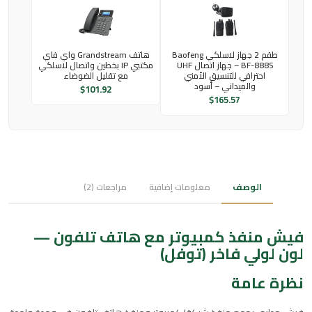
طقم 2 جهاز لاسلكي Baofeng
هاتف Grandstream واي فاي
BF-888S – جهاز اتصال UHF
مكتبي IP بخطين واتصال لاسلكي
احترافي للتنسيق الأمني
مع تقليل الضوضاء
والميداني – أسود
$
101.92
$
165.57
الوصف
معلومات إضافية
مراجعات (2)
فيش منفذ كمبيوتر مع هاتف تلفون —
لون لولي فاخر (توفل)
نظرة عامة