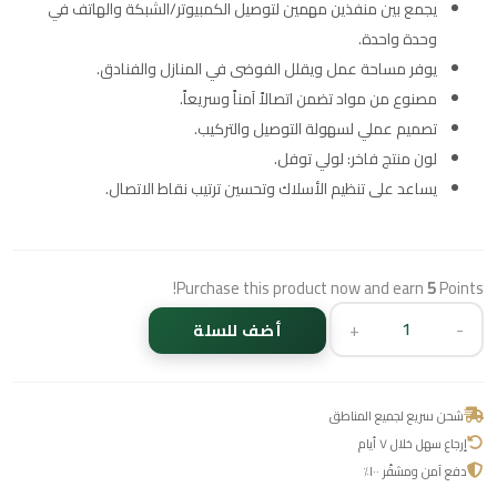
يجمع بين منفذين مهمين لتوصيل الكمبيوتر/الشبكة والهاتف في
وحدة واحدة.
يوفر مساحة عمل ويقلل الفوضى في المنازل والفنادق.
مصنوع من مواد تضمن اتصالاً آمناً وسريعاً.
تصميم عملي لسهولة التوصيل والتركيب.
لون منتج فاخر: لولي توفل.
يساعد على تنظيم الأسلاك وتحسين ترتيب نقاط الاتصال.
Purchase this product now and earn
5
Points!
+
-
أضف للسلة
شحن سريع لجميع المناطق
إرجاع سهل خلال ٧ أيام
دفع آمن ومشفّر ١٠٠٪