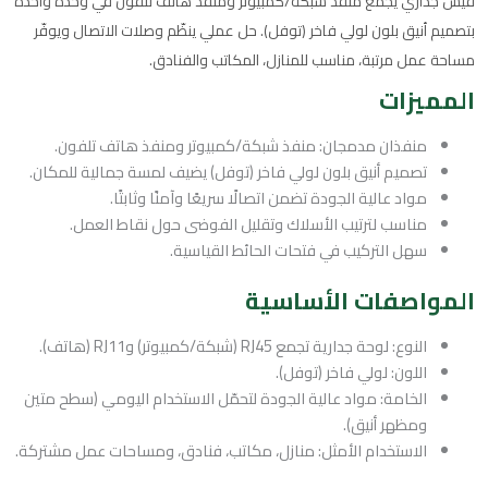
فيش جداري يجمع منفذ شبكة/كمبيوتر ومنفذ هاتف تلفون في وحدة واحدة
بتصميم أنيق بلون لولي فاخر (توفل). حل عملي ينظّم وصلات الاتصال ويوفّر
مساحة عمل مرتبة، مناسب للمنازل، المكاتب والفنادق.
المميزات
منفذان مدمجان: منفذ شبكة/كمبيوتر ومنفذ هاتف تلفون.
تصميم أنيق بلون لولي فاخر (توفل) يضيف لمسة جمالية للمكان.
مواد عالية الجودة تضمن اتصالًا سريعًا وآمنًا وثابتًا.
مناسب لترتيب الأسلاك وتقليل الفوضى حول نقاط العمل.
سهل التركيب في فتحات الحائط القياسية.
المواصفات الأساسية
النوع: لوحة جدارية تجمع RJ45 (شبكة/كمبيوتر) وRJ11 (هاتف).
اللون: لولي فاخر (توفل).
الخامة: مواد عالية الجودة لتحمّل الاستخدام اليومي (سطح متين
ومظهر أنيق).
الاستخدام الأمثل: منازل، مكاتب، فنادق، ومساحات عمل مشتركة.