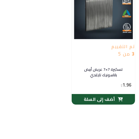
تم التقييم
3
من 5
تسكيرة 7×7 عريض أبيض
باناسونيك تايلندي
1.96
$
أضف إلى السلة