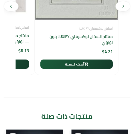
أفياش لوكسيفاي LUXIFY
أفياش لوكسيفاي LUXIFY
مفتاح السخان لوكسيفاي LUXIFY بلون
— لؤلؤي
لؤلؤي
$
6.13
$
4.21
أضف للسلة
أ
منتجات ذات صلة