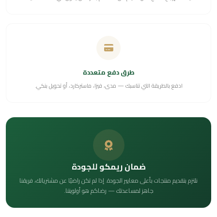
طرق دفع متعددة
ادفع بالطريقة التي تناسبك — مدى، فيزا، ماستركارد، أو تحويل بنكي.
ضمان ريمكو للجودة
نلتزم بتقديم منتجات بأعلى معايير الجودة. إذا لم تكن راضيًا عن مشترياتك، فريقنا
جاهز لمساعدتك — رضاكم هو أولويتنا.