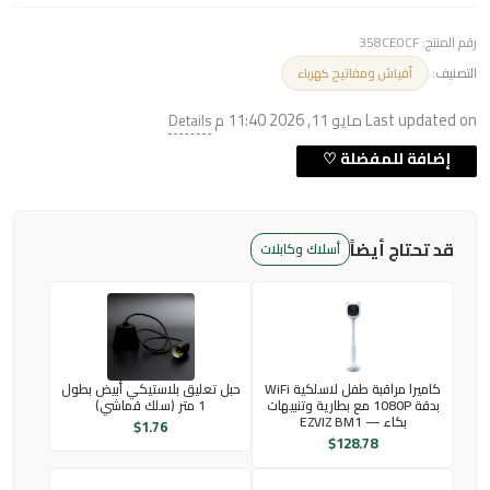
رقم المنتج:
358CE0CF
التصنيف:
أفياش ومفاتيح كهرباء
Last updated on مايو 11, 2026 11:40 م
Details
قد تحتاج أيضاً
أسلاك وكابلات
كاميرا مراقبة طفل لاسلكية WiFi
حبل تعليق بلاستيكي أبيض بطول
بدقة 1080P مع بطارية وتنبيهات
1 متر (سلك قماشي)
بكاء — EZVIZ BM1
$
1.76
$
128.78