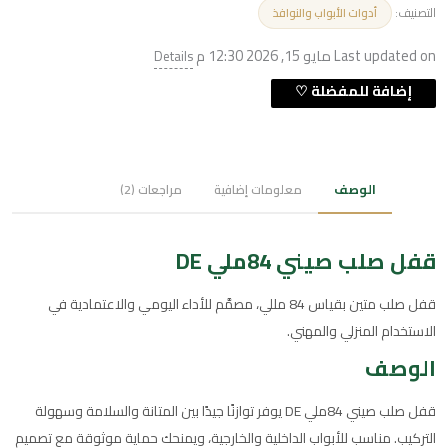
التصنيف:
أدوات الأبواب والنوافذ
Last updated on مايو 15, 2026 12:30 م
Details
الوصف
معلومات إضافية
مراجعات (2)
قفل صلب صيني 84ملي DE
قفل صلب متين بقياس 84 مللي، مصمَّم للأداء اليومي والاعتمادية في
الاستخدام المنزلي والمهني.
الوصف
قفل صلب صيني 84ملي DE يوفر توازنًا جيدًا بين المتانة والسلامة وسهولة
التركيب. مناسب للأبواب الداخلية والخارجية، ويمنحك حماية موثوقة مع تصميم