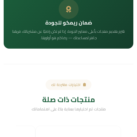
ضمان ريمكو للجودة
نلتزم بتقديم منتجات بأعلى معايير الجودة. إذا لم تكن راضيًا عن مشترياتك، فريقنا
جاهز لمساعدتك — رضاكم هو أولويتنا.
اختيارات مقترحة لك
منتجات ذات صلة
منتجات تم اختيارها بعناية بناءً على اهتماماتك