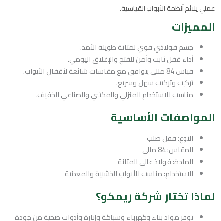
عملي يلائم أنظمة الأبواب القياسية.
المميزات
جسم فولاذي قوي لمتانة طويلة الأمد.
أداء قفل ثابت وآمن للفتح والإغلاق اليومي.
قياس 84 مللي يتوافق مع مقاسات شائعة لأقفال الأبواب.
تركيب وتركيب سهل وسريع.
مناسب للاستخدام المنزلي والمكتبي والصناعي الخفيف.
المواصفات الأساسية
النوع: قفل صلب
المقاس: 84 مللي
المادة: فولاذ عالي المتانة
الاستخدام: مناسب للأبواب الخشبية والمعدنية
لماذا تختار شركة ريمكو؟
توفر مواد بناء وكهرباء وسباكة وإنارة وأدوات صحية من جودة