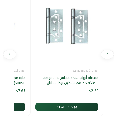
أدوات الأبواب والنوافذ
أدوات الأبواب والنوافذ
مفصلة أبواب SKAB مقاس 4×3 بوصة،
علبة مجوز شفافة
سماكة 2.5 مم، تشطيب نيكل ساتان
50058)
$
7.67
$
2.68
أضف للسلة
أ