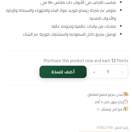
مناسب للتركيب في الأبواب ذات مقاس 84 ملي
متوفر عبر شركة ريمكو لتوريد مواد البناء والكهرباء والسباكة والإنارة
والأدوات الصحية
منتجات من براندات عالمية وبجودة عالية
توصيل سريع داخل السعودية واستشارات فورية عبر الشات
Purchase this product now and earn
12
Points!
+
-
أضف للسلة
شحن سريع لجميع المناطق
إرجاع سهل خلال ٧ أيام
دفع آمن ومشفّر ١٠٠٪
رقم المنتج:
1FDE21EB