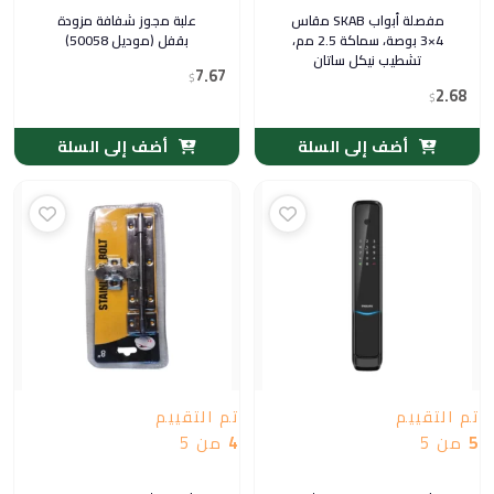
مفصلة أبواب SKAB مقاس
علبة مجوز شفافة مزودة
4×3 بوصة، سماكة 2.5 مم،
بقفل (موديل 50058)
تشطيب نيكل ساتان
7.67
$
2.68
$
أضف إلى السلة
أضف إلى السلة
تم التقييم
تم التقييم
5
من 5
4
من 5