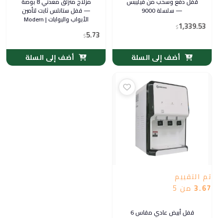
قفل دفع وسحب من فيليبس
مزلاج منزلق معدني 8 بوصة
— سلسلة 9000
— قفل ستانلس ثابت لتأمين
الأبواب والبوابات | Modern
1,339.53
$
Tools مع براغي التركيب
5.73
$
أضف إلى السلة
أضف إلى السلة
تم التقييم
3.67
من 5
قفل أبيض عادي مقاس 6