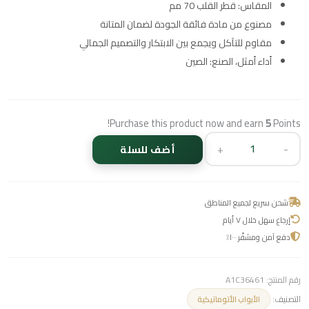
المقاس: قطر القلب 70 مم
مصنوع من مادة فائقة الجودة لضمان المتانة
مقاوم للتآكل ويجمع بين الابتكار والتصميم الجمالي
أداء أمثل، الصنع: الصين
Purchase this product now and earn
5
Points!
+
-
أضف للسلة
شحن سريع لجميع المناطق
إرجاع سهل خلال ٧ أيام
دفع آمن ومشفّر ١٠٠٪
رقم المنتج:
A1C36461
التصنيف:
الأبواب الأتوماتيكية