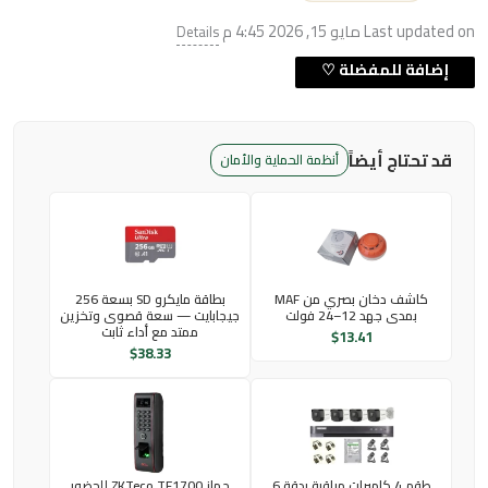
Last updated on مايو 15, 2026 4:45 م
Details
قد تحتاج أيضاً
أنظمة الحماية والأمان
كاشف دخان بصري من MAF
بطاقة مايكرو SD بسعة 256
بمدى جهد 12–24 فولت
جيجابايت — سعة قصوى وتخزين
ممتد مع أداء ثابت
$
13.41
$
38.33
طقم 4 كاميرات مراقبة بدقة 6
جهاز ZKTeco TF1700 للحضور