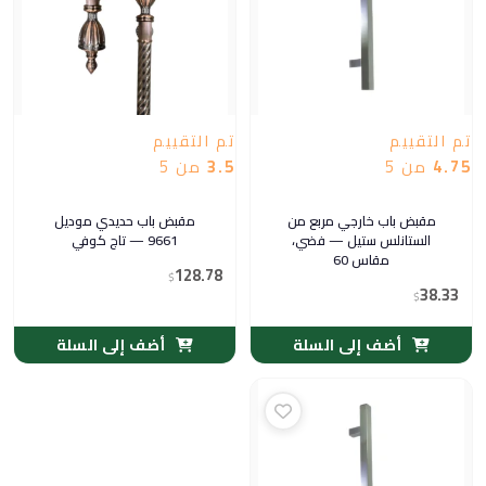
تم التقييم
تم التقييم
4.75
من 5
3.5
من 5
مقبض باب خارجي مربع من
مقبض باب حديدي موديل
الستانلس ستيل — فضي،
9661 — تاج كوفي
مقاس 60
128.78
$
38.33
$
أضف إلى السلة
أضف إلى السلة