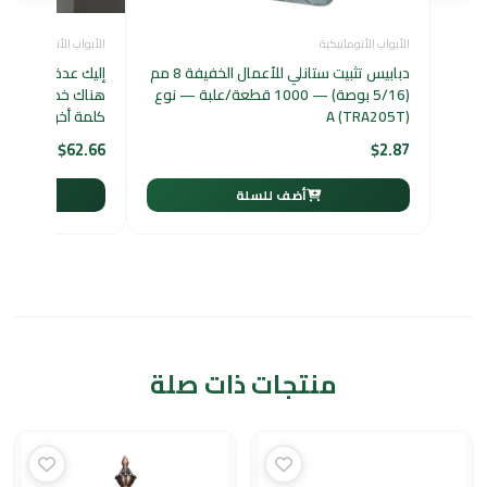
الأبواب الأتوماتيكية
الأبواب الأتوماتيكية
دبابيس تثبيت ستانلي للأعمال الخفيفة 8 مم
إليك عدة صياغات بد
(5/16 بوصة) — 1000 قطعة/علبة — نوع
هناك خطأ في كتاب
A (TRA205T)
كلمة أخرى أخبرني ل
$
62.66
$
2.87
أضف للسلة
أ
منتجات ذات صلة