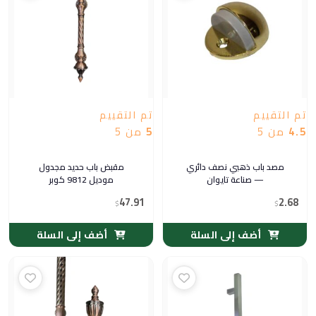
تم التقييم
تم التقييم
4.5
من 5
5
من 5
مصد باب ذهبي نصف دائري
مقبض باب حديد مجدول
— صناعة تايوان
موديل 9812 كوبر
47.91
2.68
$
$
أضف إلى السلة
أضف إلى السلة