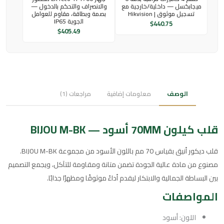
ميجابكسل — داخلية/خارجية مع
والانصراف والتحكم بالدخول —
تسجيل موثوق | Hikvision
بصمة وبطاقة، مقاوم للعوامل
الجوية IP65
$
440.75
$
405.49
الوصف
معلومات إضافية
مراجعات (1)
قلب كيلون 70MM أسود — BIJOU M-BK
قلب ديكور أنيق بقياس 70 مم باللون الأسود من مجموعة BIJOU M-BK.
مصنوع من مادة عالية الجودة تضمن متانة ومقاومة للتآكل، ويجمع التصميم
بين البساطة الجمالية والابتكار ليقدم أداءً موثوقًا ومظهرًا جذابًا.
المواصفات
اللون: أسود