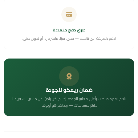
طرق دفع متعددة
ادفع بالطريقة التي تناسبك — مدى، فيزا، ماستركارد، أو تحويل بنكي.
ضمان ريمكو للجودة
نلتزم بتقديم منتجات بأعلى معايير الجودة. إذا لم تكن راضيًا عن مشترياتك، فريقنا
جاهز لمساعدتك — رضاكم هو أولويتنا.