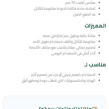
مقاس القلب: 70 مم
المادة: مادة فائقة الجودة مقاومة للتآكل
بلد الصنع: الصين
المميزات
متانة عالية وطول عمر افتراضي ممتد
مقاومة للتآكل والتلف لاستخدام طويل الأمد
تصميم جمالي مبتكر يتناسب مع مختلف الأنماط
أداء أمثل في الاستخدام اليومي
مناسب لـ
الاستخدام كعنصر زخرفي أو جزء من تصميم أكبر
الهدايا والاكسسوارات التي تتطلب جودة ومظهر أنيق
لماذا تختار منتجات ريمكو؟