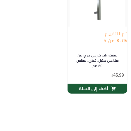
تم التقييم
3.75
من 5
مقبض باب خارجي مربع من
ستانلس ستيل، فضي، مقاس
80 مم
45.99
$
أضف إلى السلة