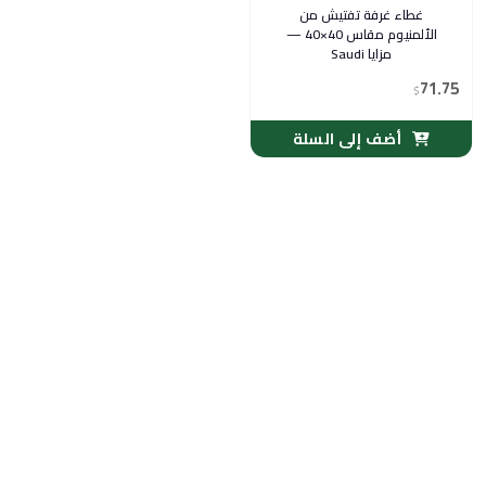
غطاء غرفة تفتيش من
الألمنيوم مقاس 40×40 —
مزايا Saudi
71.75
$
أضف إلى السلة