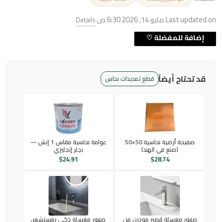
Last updated on مايو 14, 2026 6:30 ص
Details
قد تحتاج أيضاً
قطع تمديدات نحاس
صفيحة أرضية نحاسية 50×50
عوامة نحاسية مقاس 1 إنش —
(صنع في الهند)
بجلر إنجليزي
$
24.91
$
28.74
صنبور مغسلة قصير مودرن من
صنبور مغسلة ذكي بمستشعر،