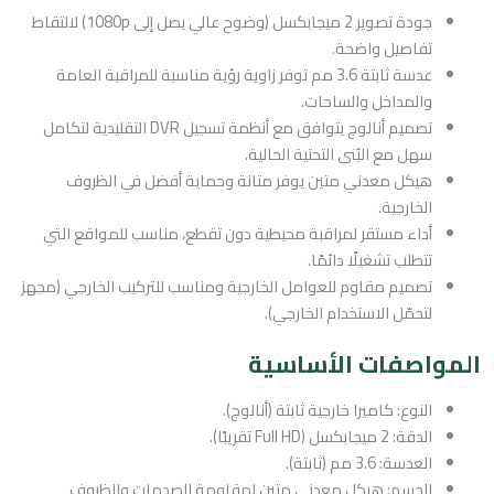
جودة تصوير 2 ميجابكسل (وضوح عالي يصل إلى 1080p) لالتقاط
تفاصيل واضحة.
عدسة ثابتة 3.6 مم توفر زاوية رؤية مناسبة للمراقبة العامة
والمداخل والساحات.
تصميم أنالوج يتوافق مع أنظمة تسجيل DVR التقليدية لتكامل
سهل مع البُنى التحتية الحالية.
هيكل معدني متين يوفر متانة وحماية أفضل في الظروف
الخارجية.
أداء مستقر لمراقبة محيطية دون تقطع، مناسب للمواقع التي
تتطلب تشغيلًا دائمًا.
تصميم مقاوم للعوامل الخارجية ومناسب للتركيب الخارجي (مجهز
لتحمّل الاستخدام الخارجي).
المواصفات الأساسية
النوع: كاميرا خارجية ثابتة (أنالوج).
الدقة: 2 ميجابكسل (Full HD تقريبًا).
العدسة: 3.6 مم (ثابتة).
الجسم: هيكل معدني متين لمقاومة الصدمات والظروف