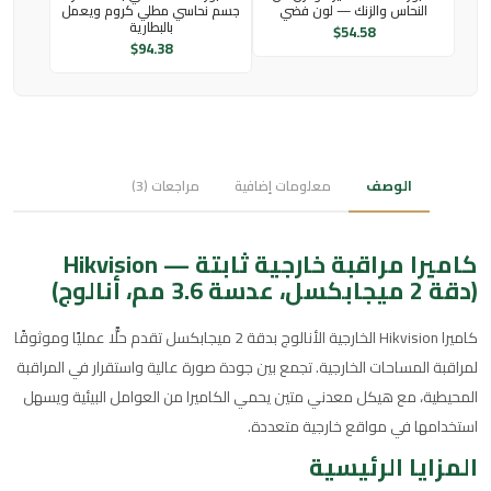
النحاس والزنك — لون فضي
جسم نحاسي مطلي كروم ويعمل
بالبطارية
$
54.58
$
94.38
الوصف
معلومات إضافية
مراجعات (3)
كاميرا مراقبة خارجية ثابتة — Hikvision
(دقة 2 ميجابكسل، عدسة 3.6 مم، أنالوج)
كاميرا Hikvision الخارجية الأنالوج بدقة 2 ميجابكسل تقدم حلًّا عمليًا وموثوقًا
لمراقبة المساحات الخارجية. تجمع بين جودة صورة عالية واستقرار في المراقبة
المحيطية، مع هيكل معدني متين يحمي الكاميرا من العوامل البيئية ويسهل
استخدامها في مواقع خارجية متعددة.
المزايا الرئيسية