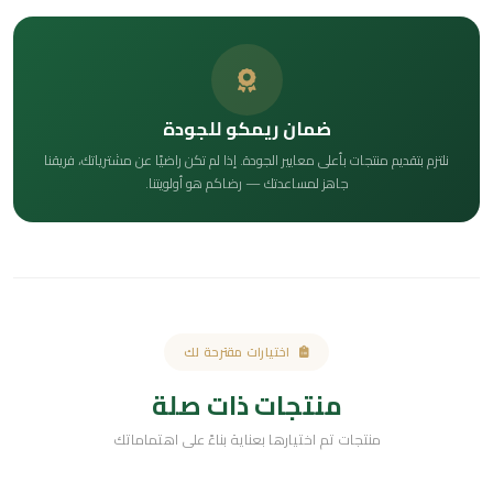
ضمان ريمكو للجودة
نلتزم بتقديم منتجات بأعلى معايير الجودة. إذا لم تكن راضيًا عن مشترياتك، فريقنا
جاهز لمساعدتك — رضاكم هو أولويتنا.
اختيارات مقترحة لك
منتجات ذات صلة
منتجات تم اختيارها بعناية بناءً على اهتماماتك