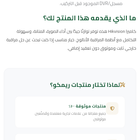
مسجل/DVR الموجود قبل التركيب.
ما الذي يقدمه هذا المنتج لك؟
كاميرا Hikvision هذه توفر توازنًا جيدًا بين أداء الصورة، المتانة، وسهولة
التكامل مع أنظمة المراقبة الأنالوج. خيار مناسب إذا كنت تبحث عن حل مراقبة
خارجي ثابت وموثوق دون تعقيد إضافي.
لماذا تختار منتجات ريمكو؟
منتجات موثوقة ١٠٠٪
جميع منتجاتنا من علامات تجارية معتمدة ومُصنّعين
موثوقين.