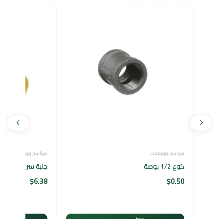
مواسير ووصلات
مواسير ووصلات
كوع 1/2 بوصة
جلبة سن خارجي - 1
$
6.38
$
0.50