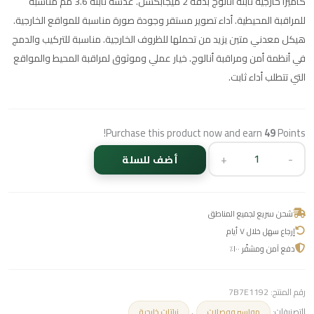
كاميرا خارجية ثابتة أنالوج بدقة 2 ميجابكسل. عدسة ثابتة 3.6 مم مناسبة
للمراقبة المحيطية. أداء تصوير مستقر وجودة صورة مناسبة للمواقع الخارجية.
هيكل معدني متين يزيد من تحملها للظروف الخارجية. مناسبة للتركيب والدمج
في أنظمة أمن ومراقبة أنالوج. خيار عملي وموثوق لمراقبة المحيط والمواقع
التي تتطلب أداء ثابت.
Purchase this product now and earn
49
Points!
+
-
أضف للسلة
شحن سريع لجميع المناطق
إرجاع سهل خلال ٧ أيام
دفع آمن ومشفّر ١٠٠٪
رقم المنتج:
7B7E1192
التصنيفات:
,
مواسير ووصلات
نباتات خارجية