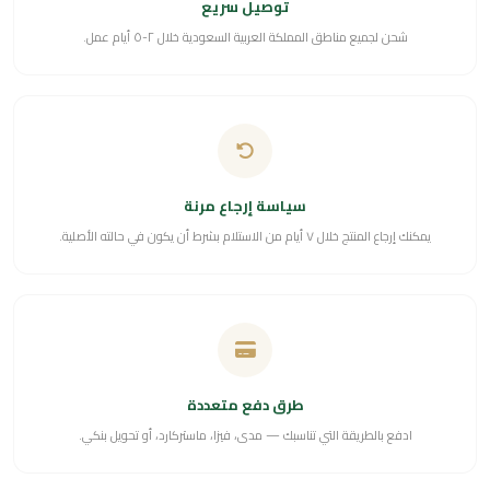
توصيل سريع
شحن لجميع مناطق المملكة العربية السعودية خلال ٢-٥ أيام عمل.
سياسة إرجاع مرنة
يمكنك إرجاع المنتج خلال ٧ أيام من الاستلام بشرط أن يكون في حالته الأصلية.
طرق دفع متعددة
ادفع بالطريقة التي تناسبك — مدى، فيزا، ماستركارد، أو تحويل بنكي.