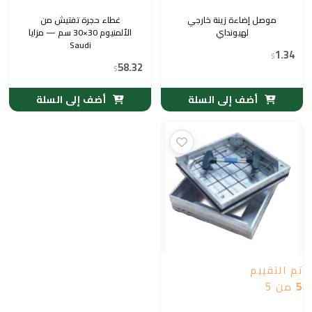
موصل إضاءة زينة خارجي
غطاء حجرة تفتيش من
لهيونداي
الألمنيوم 30×30 سم — مزايا
Saudi
1.34
$
58.32
$
أضف إلى السلة
أضف إلى السلة
تم التقييم
5
من 5