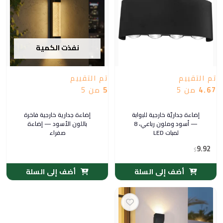
نفذت الكمية
تم التقييم
تم التقييم
4.67
من 5
5
من 5
إضاءة جداريّة خارجية للبوابة
إضاءة جدارية خارجية فاخرة
— أسود وملون رباعي، 8
باللون الأسود — إضاءة
لمبات LED
صفراء
9.92
$
أضف إلى السلة
أضف إلى السلة