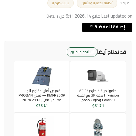
التصنيفات:
,
أنظمة الحماية والأمان
نباتات خارجية
Last updated on مايو 14, 2026 6:11 ص
Details
قد تحتاج أيضاً
السلامة والحريق
كاميرا مراقبة خارجية ثابتة
قميص أمان مقاوم للهب
Hikvision بدقة 3K مع تقنية
KMFR250P — قطن PROBAN
ColorVu وصوت مدمج
مطابق لمعيار NFPA 2112
$
36.41
$
61.71