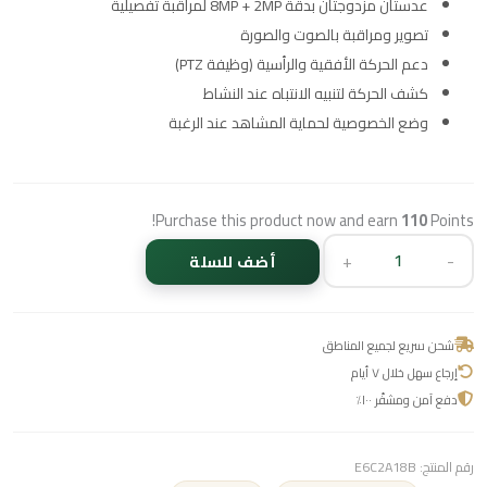
عدستان مزدوجتان بدقة 8MP + 2MP لمراقبة تفصيلية
تصوير ومراقبة بالصوت والصورة
دعم الحركة الأفقية والرأسية (وظيفة PTZ)
كشف الحركة لتنبيه الانتباه عند النشاط
وضع الخصوصية لحماية المشاهد عند الرغبة
Purchase this product now and earn
110
Points!
+
-
أضف للسلة
شحن سريع لجميع المناطق
إرجاع سهل خلال ٧ أيام
دفع آمن ومشفّر ١٠٠٪
رقم المنتج:
E6C2A18B