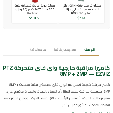
مشبك خراطيم JCS Hi‑Grip عالي
طفاية حريق بودرة كيميائية جافة
الأداء — فولاذ مطلي بالزنك،
ABC سعة 9.07 كجم (20 رطل)
مقاس 12 (000)
— Buckeye
$
101.55
$
7.67
الوصف
معلومات إضافية
مراجعات (2)
كاميرا مراقبة خارجية واي فاي متحركة PTZ
8MP + 2MP — EZVIZ
كاميرا مراقبة خارجية تعمل عبر الواي فاي بعدستين بدقة مجمعة 8MP +
2MP، مصممة لمراقبة محيط المنزل أو العمل بالصوت والصورة بوضوح عالٍ.
تتميز بوظائف الحركة الأفقية والرأسية (PTZ)، كشف الحركة، ووضع الخصوصية
لتمنحك تحكماً كاملاً وراحة بال أكبر.