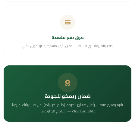
طرق دفع متعددة
ادفع بالطريقة التي تناسبك — مدى، فيزا، ماستركارد، أو تحويل بنكي.
ضمان ريمكو للجودة
نلتزم بتقديم منتجات بأعلى معايير الجودة. إذا لم تكن راضيًا عن مشترياتك، فريقنا
جاهز لمساعدتك — رضاكم هو أولويتنا.