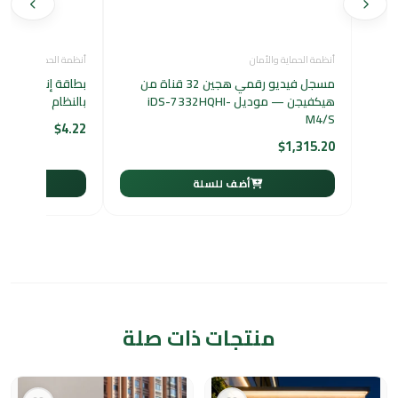
أنظمة الحماية والأمان
أنظمة الحماية والأمان
مسجل فيديو رقمي هجين 32 قناة من
بطاقة إنتركم مع
هيكفيجن — موديل iDS-7332HQHI-
بالنظام
M4/S
$
4.22
$
1,315.20
أضف للسلة
أ
منتجات ذات صلة