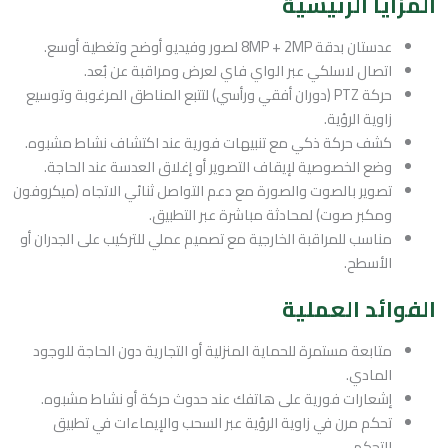
المزايا الرئيسية
عدستان بدقة 8MP + 2MP لصور وفيديو أوضح وتغطية أوسع.
اتصال لاسلكي عبر الواي فاي لعرض ومراقبة عن بُعد.
حركة PTZ (دوران أفقي ورأسي) لتتبع المناطق المرغوبة وتوسيع
زاوية الرؤية.
كشف حركة ذكي مع تنبيهات فورية عند اكتشاف نشاط مشبوه.
وضع الخصوصية لإيقاف التصوير أو إغلاق العدسة عند الحاجة.
تصوير بالصوت والصورة مع دعم التواصل ثنائي الاتجاه (ميكروفون
ومكبر صوت) لمحادثة مباشرة عبر التطبيق.
مناسب للمراقبة الخارجية مع تصميم عملي للتركيب على الجدران أو
الأسطح.
الفوائد العملية
متابعة مستمرة للحماية المنزلية أو التجارية دون الحاجة للوجود
المادي.
إشعارات فورية على هاتفك عند حدوث حركة أو نشاط مشبوه.
تحكم مرن في زاوية الرؤية عبر السحب والإيماءات في تطبيق
التحكم.