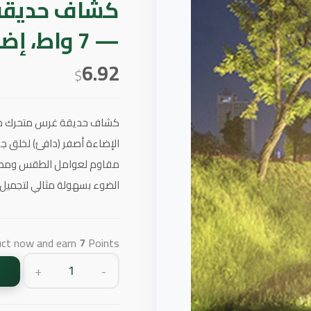
كشاف حديقة 
— 7 واط، إضاءة صفراء — توفل
6.92
$
الإضاءة أصفر (دافئ) لخلق ج
مقاوم لعوامل الطقس ومصمم 
الضوء بسهولة مثالي لتجميل ال
uct now and earn
7
Points!
+
-