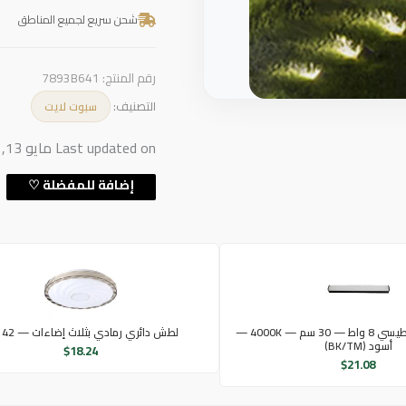
شحن سريع لجميع المناطق
رقم المنتج:
7893B641
التصنيف:
سبوت لايت
Last updated on مايو 13, 2026 10:40 ص
كشاف بانل مغناطيسي 8 واط — 30 سم — 4000K —
لطش دائري رمادي بثلاث إضاءات — 42 واط
أسود (BK/TM)
$
18.24
$
21.08