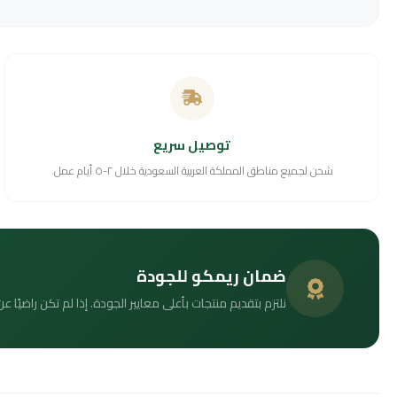
توصيل سريع
شحن لجميع مناطق المملكة العربية السعودية خلال ٢-٥ أيام عمل.
ضمان ريمكو للجودة
نلتزم بتقديم منتجات بأعلى معايير الجودة. إذا لم تكن راضيًا