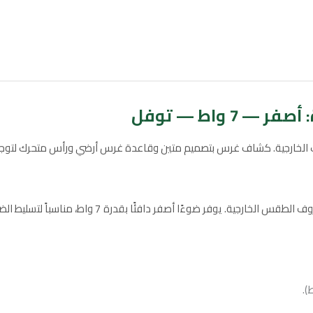
 واط — توفل
ك الخارجية. كشاف غرس بتصميم متين وقاعدة غرس أرضي ورأس متحرك لتوجي
جدد مظهر حديقتك مع كشاف غرس يعمل بالكهرباء ومصمم ل