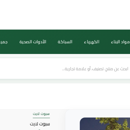
كمية
كشاف
حديقة
مثبت
بالغرس
مواد البناء
الكهرباء
السباكة
الأدوات الصحية
جميع
وقابل
للتوجيه
—
7
واط،
إضاءة
صفراء
—
توفل
سبوت لايت
سبوت لايت