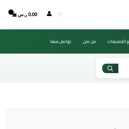
السعر
السعر
الأصلي
الحالي
♡
0.00
ر.س
هو:
هو:
$2.33.
$2,157.92.
 التصنيفات
من نحن
تواصل معنا