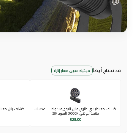
قد تحتاج أيضاً
مجنتيك مجرى مسار إنارة
كشاف مغناطيسي دائري قابل للتوجيه 9 واط — عدسات
مانعة للوهج، 3000K (أسود BK)
$
23.00