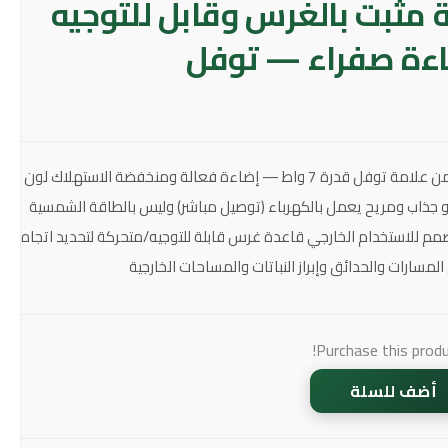
مثبت بالغرس وقابل للتوجيه
كشاف حديقة غرس متحرك من علامة توفل قدرة 7 واط — إضاءة فعالة ومنخفضة الاستهلاك لون
و جذاب ومريح يعمل بالكهرباء (توصيل مباشر) وليس بالطاقة الشمسية
للاستخدام الخارجي قاعدة غرس قابلة للتوجيه/متحركة لتحديد اتجاه
مسارات والحدائق وإبراز النباتات والمساحات الخارجية
Purchase this prod
أضف للسلة