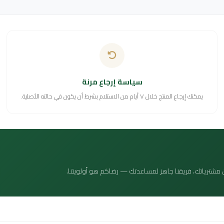
سياسة إرجاع مرنة
يمكنك إرجاع المنتج خلال ٧ أيام من الاستلام بشرط أن يكون في حالته الأصلية.
 عن مشترياتك، فريقنا جاهز لمساعدتك — رضاكم هو أولويتنا.