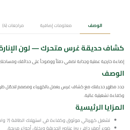
الوصف
معلومات إضافية
مراجعات (4)
كشاف حديقة غرس متحرك — لون الإنارة: أصفر — 7
إضاءة خارجية عملية وجذابة تضفي دفئاً ووضوحاً على حدائقك ومساحت
الوصف
وكفاءة تشغيلية عالية.
المزايا الرئيسية
تشغيل كهربائي موثوق وكفاءة في استهلاك الطاقة (7 واط).
ضوء أصفر دافئ يبرز عناصر الحديقة ويخلق أجواء مريحة.