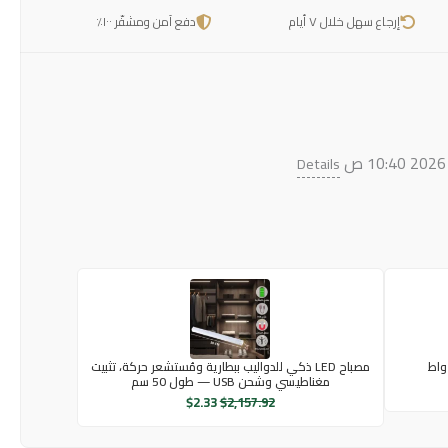
إرجاع سهل خلال ٧ أيام
دفع آمن ومشفّر ١٠٠٪
Details
مصباح LED ذكي للدواليب ببطارية ومُستشعر حركة، تثبيت
مغناطيسي وشحن USB — طول 50 سم
$
2.33
$
2,157.92