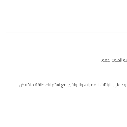
ه الضوء بدقة.
تحمّل ظروف الطقس الخارجية. يوفر ضوءًا أصفر دافئًا بقدرة 7 واط، مناسباً لتسليط الضوء على النباتات، الممرات، والنوافير، مع استهلاك طاقة منخفض