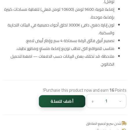
توفل).
إضاءة قوية: 9600 لومن (10600 لومن فعلي) لتغطية مساحات كبيرة
بإضاءة موحدة.
لون إنارة ذهبي دافئ 3000K لخلق أجواء حميمية في البيئات التجارية
والسكنية.
تصميم أنيق فائق الرقة بسماكة 4 سم وإطار أبيض لامع.
مناسب للمواقع التي تتطلب توزيع إضاءة متساوٍ ومظهر نظيف.
ملاحظة: قد تختلف بعض البيانات حسب الدفعات — اضغط لتحميل
الكتالوج.
Purchase this product now and earn
16
Points!
+
-
أضف للسلة
شحن سريع لجميع المناطق