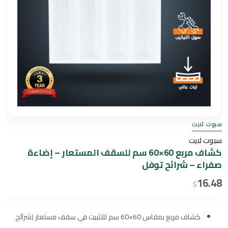
سبوت لايت
سبوت لايت
كشاف مربع 60×60 سم للسقف المستعار – إضاءة
صفراء – شرائح توفل
16.48
$
كشاف مربع بمقاس 60×60 سم للتثبيت في سقف مستعار (شرائح