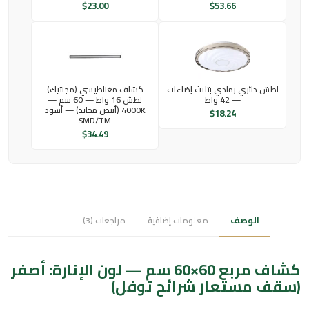
$
23.00
$
53.66
لطش دائري رمادي بثلاث إضاءات
كشاف مغناطيسي (مجنتيك)
— 42 واط
لطش 16 واط — 60 سم —
4000K (أبيض محايد) — أسود
$
18.24
SMD/TM
$
34.49
الوصف
معلومات إضافية
مراجعات (3)
كشاف مربع 60×60 سم — لون الإنارة: أصفر
(سقف مستعار شرائح توفل)