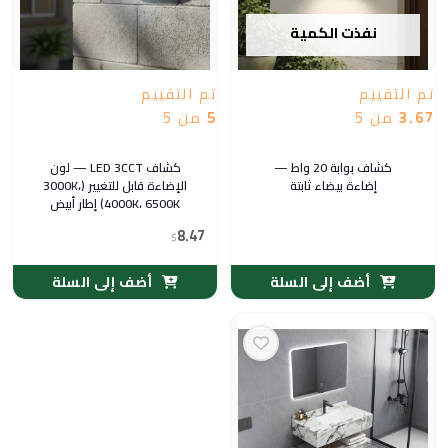
نفذت الكمية
تم التقييم
تم التقييم
3.67
من 5
5
من 5
كشاف بوابة 20 واط —
كشاف LED 3CCT — لون
إضاءة بيضاء ثابتة
الإضاءة قابل للتغيير (3000K،
4000K، 6500K) إطار أبيض
بيضاوي 20 واط
8.47
$
أضف إلى السلة
أضف إلى السلة