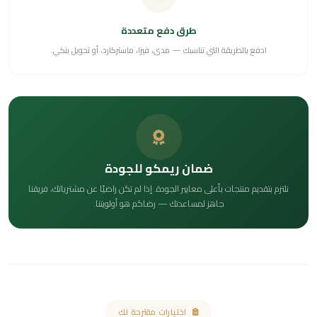
طرق دفع متعددة
ادفع بالطريقة التي تناسبك — مدى، فيزا، ماستركارد، أو تحويل بنكي.
ضمان ريمكو للجودة
نلتزم بتقديم منتجات بأعلى معايير الجودة. إذا لم تكن راضيًا عن مشترياتك، فريقنا
جاهز لمساعدتك — رضاكم هو أولويتنا.
اختيارات مقترحة لك