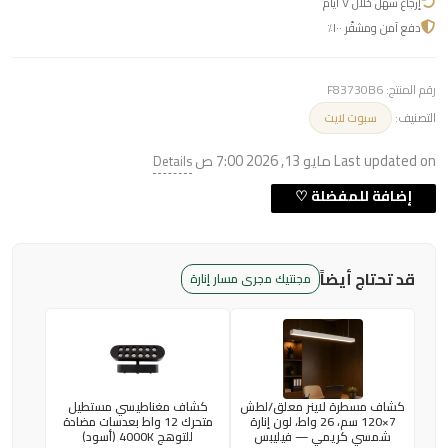
إرجاع سهل خلال ٧ أيام
دفع آمن ومشفّر ١٠٠٪
رقم المنتج:
F83730B6
التصنيف:
سبوت لايت
Last updated on مايو 13, 2026 7:00 ص
Details
قد تحتاج أيضاً
مجنتيك مجرى مسار إنارة
كشاف مسطرة لاينر معلق/لطش
كشاف مغناطيسي مستطيل
7×120 سم، 26 واط، لون إنارة
متحرك 12 واط بعدسات مضادة
شمسي كريمي — فيليبس
للتوهج 4000K (أسود)