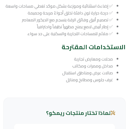
✅ إضاءة استثنائية وموزعة بشكل موحّد تغطي مساحات واسعة
✅ درجة حرارة لون دافئة تخلق أجواءً مريحة وحميمة
✅ تصميم أنيق وفائق الرقة ينسجم مع الديكور المعاصر
✅ إطار أبيض لامع يمنح مظهراً نظيفاً واحترافياً
✅ ملائم للمساحات التجارية والسكنية على حد سواء
الاستخدامات المقترحة
محلات ومعارض تجارية
مداخل وممرات ومكاتب
صالات عرض ومناطق استقبال
غرف جلوس ومطابخ ومنازل
لماذا تختار منتجات ريمكو؟