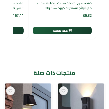
كشاف درج بشراقة مميزة وإضاءة صفراء
مع شرائح مستطيلة كبيرة — 5 واط
ترانس فليبس طراز
$
157.11
$
5.32
أضف للسلة
أ
منتجات ذات صلة