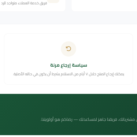
فريق خدمة العملاء متواجد للرد
سياسة إرجاع مرنة
يمكنك إرجاع المنتج خلال ٧ أيام من الاستلام بشرط أن يكون في حالته الأصلية.
 عن مشترياتك، فريقنا جاهز لمساعدتك — رضاكم هو أولويتنا.