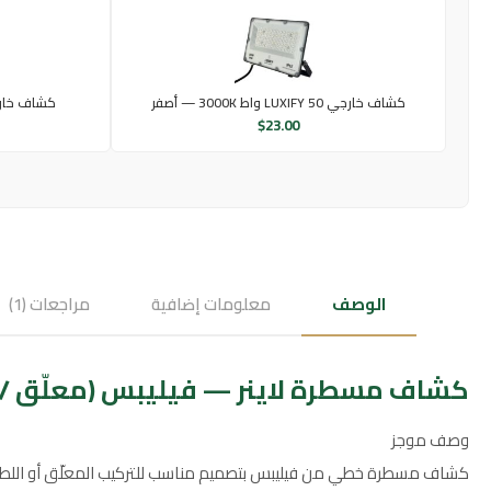
كشاف خارجي LUXIFY 50 واط 3000K — أصفر
كشاف خارجي مزدوج
$
23.00
الوصف
معلومات إضافية
مراجعات (1)
كشاف مسطرة لاينر — فيليبس (معلّق / لطش) 12 سم × 120 سم، لون إضاءة شمسي 
وصف موجز
كشاف مسطرة خطي من فيليبس بتصميم مناسب للتركيب المعلّق أو اللطش، بقياس 12 سم × 120 سم وبقدرة 30 واط، يوفر إضاءة بلون شمسي كريمي مناسب للمساحات الداخلية مثل ال