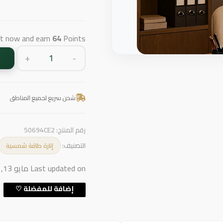
ct now and earn
64
Points!
+
-
شحن سريع لجميع المناطق
رقم المنتج:
50694CE2
التصنيف:
إنارة طاقة شمسية
Last updated on مايو 13, 2026 6:00 ص