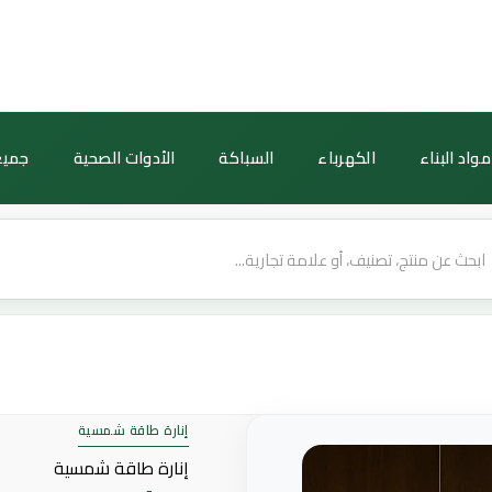
كمية
كشاف
مسطرة
لاينر
معلق/
مواد البناء
الكهرباء
السباكة
الأدوات الصحية
جميع
سطحي
12×120
سم
—
لون
إضاءة
شمسي
كريمي،
30
واط
إنارة طاقة شمسية
—
إنارة طاقة شمسية
فيليبس