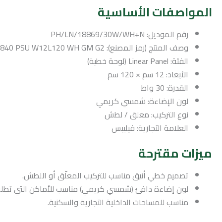
المواصفات الأساسية
رقم الموديل: PH/LN/18869/30W/WH+N
وصف المنتج (رمز المصنع): RC095V LED30S/840 PSU W12L120 WH GM G2
الفئة: Linear Panel (لوحة خطية)
الأبعاد: 12 سم × 120 سم
القدرة: 30 واط
لون الإضاءة: شمسي كريمي
نوع التركيب: معلق / لطش
العلامة التجارية: فيليبس
ميزات مقترحة
تصميم خطي أنيق مناسب للتركيب المعلّق أو اللطش.
لون إضاءة دافئ (شمسي كريمي) مناسب للأماكن التي تطلب ج
مناسب للمساحات الداخلية التجارية والسكنية.