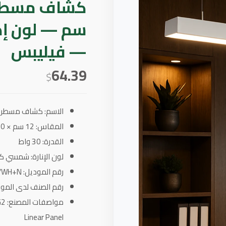
— فيليبس
64.39
$
الاسم: كشاف مسطرة
المقاس: 12 سم × 120 سم
القدرة: 30 واط
لون الإنارة: شمسي كريم
رقم الموديل: PH/LN/18869/30W/WH+N
رقم الصنف لدى المورد: 401886987
Linear Panel