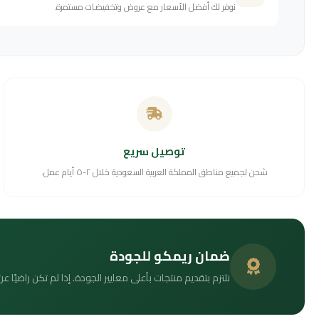
نوفر لك أفضل الأسعار مع عروض وتخفيضات مستمرة.
توصيل سريع
شحن لجميع مناطق المملكة العربية السعودية خلال ٢-٥ أيام عمل.
ضمان ريمكو للجودة
نلتزم بتقديم منتجات بأعلى معايير الجودة. إذا لم تكن راضيًا