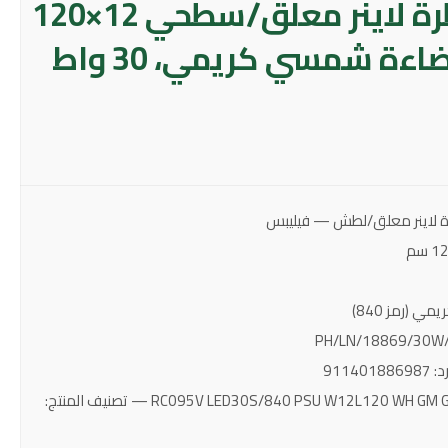
كشاف مسطرة لاينر معلق/سطحي 12×120
سم — لون إضاءة شمسي كريمي، 30 واط
 لاينر معلق/لطش — فيليبس
ي (رمز 840)
911
مواصفات المصنع: RC095V LED30S/840 PSU W12L120 WH GM G2 — تصنيف المنتج: