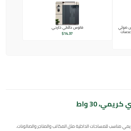
اط مع حساس ضوئي
فانوس حائطي خارجي
يل تلقائي من الغروب إلى الشروق، 7 عدسات
$
14.37