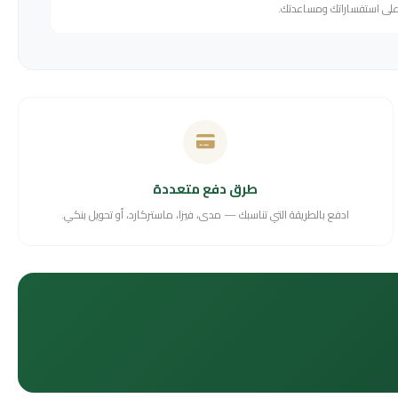
 على استفساراتك ومساعدتك.
طرق دفع متعددة
ادفع بالطريقة التي تناسبك — مدى، فيزا، ماستركارد، أو تحويل بنكي.