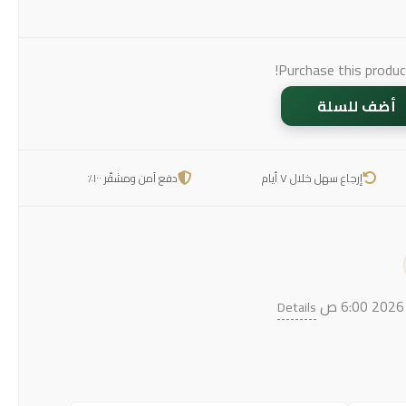
Purchase this produ
أضف للسلة
إرجاع سهل خلال ٧ أيام
دفع آمن ومشفّر ١٠٠٪
Details