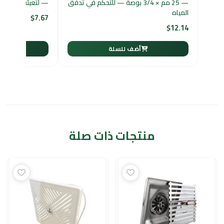
— 25 مم × 3/4 بوصة — للتحكم في تدفق
— لتعبئة وتصريف المي
المياه
$
7.67
$
12.14
أضف للسلة
أ
منتجات ذات صلة