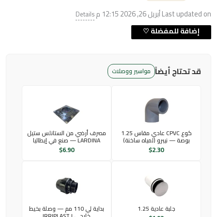
Last updated on أبريل 26, 2026 12:15 م
Details
قد تحتاج أيضاً
مواسير ووصلات
كوع CPVC عادي مقاس 1.25
مصرف أرضي من الستانلس ستيل
بوصة — نيبرو (لمياه ساخنة)
LARDINA — صنع في إيطاليا
$
6.90
$
2.30
جلبة عادية 1.25
بداية لي 110 مم — وصلة بخيط
خارجي | IRRIPLAST