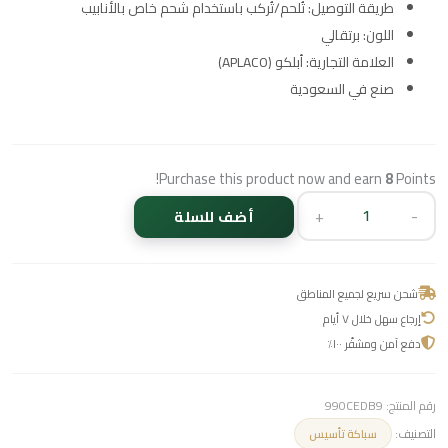
طريقة التوصيل: تُلحم/تُركب باستخدام شحم خاص بالأنابيب
اللون: برتقالي
العلامة التجارية: أبلكو (APLACO)
صنع في السعودية
Purchase this product now and earn
8
Points!
+
-
أضف للسلة
شحن سريع لجميع المناطق
إرجاع سهل خلال ٧ أيام
دفع آمن ومشفّر ١٠٠٪
رقم المنتج:
990CEDB9
التصنيف:
سباكة تأسيس