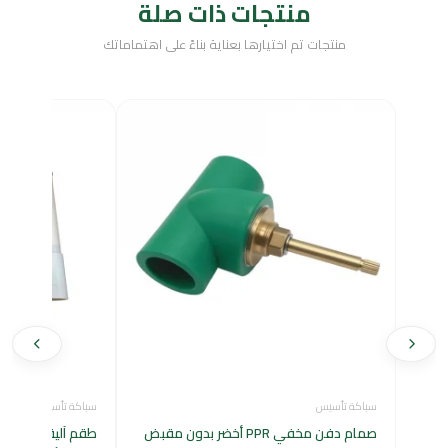
منتجات ذات صلة
منتجات تم اختيارها بعناية بناءً على اهتماماتك
سباكة تأسيس
سباكة تأسيس
صمام دفن مخفي PPR أخضر بدون مقبض
طقم آلية صندوق ا