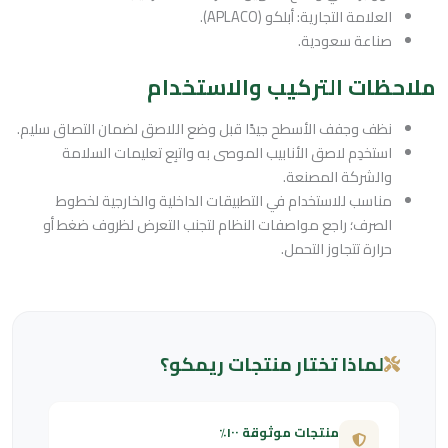
العلامة التجارية: أبلكو (APLACO).
صناعة سعودية.
ملاحظات التركيب والاستخدام
نظف وجفف الأسطح جيدًا قبل وضع اللاصق لضمان التصاق سليم.
استخدِم لاصق الأنابيب الموصى به واتبِع تعليمات السلامة
والشركة المصنعة.
مناسب للاستخدام في التطبيقات الداخلية والخارجية لخطوط
الصرف؛ راجع مواصفات النظام لتجنب التعرض لظروف ضغط أو
حرارة تتجاوز التحمل.
لماذا تختار منتجات ريمكو؟
منتجات موثوقة ١٠٠٪