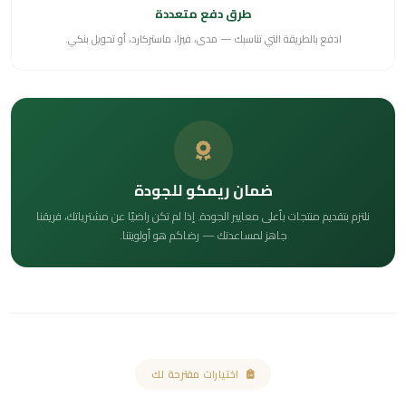
طرق دفع متعددة
ادفع بالطريقة التي تناسبك — مدى، فيزا، ماستركارد، أو تحويل بنكي.
ضمان ريمكو للجودة
نلتزم بتقديم منتجات بأعلى معايير الجودة. إذا لم تكن راضيًا عن مشترياتك، فريقنا
جاهز لمساعدتك — رضاكم هو أولويتنا.
اختيارات مقترحة لك