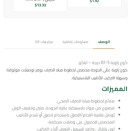
$
1.92
$
13.33
الوصف
معلومات إضافية
مراجعات (0)
كوع زاوية 5-87 درجة – ابلكو
كوع زاوية عالي الجودة مخصص لخطوط مياه الصرف، يوفر توصيلات موثوقة
وسهلة التركيب للأنابيب البلاستيكية.
المميزات
ملائم لخطوط مياه الصرف الصحي.
مصنوع من مواد بلاستيكية عالية الجودة، متين وخفيف الوزن.
يُوصل بتقنية اللحام/اللصق باستخدام لاصق أو شحم الأنابيب
المخصص للحصول على وصلات محكمة.
لون برتقالي واضح لتسهيل التعرف أثناء التركيب.