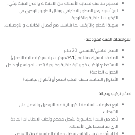
تصميم مناسب لحماية الأسلاك من الاحتكاك والضرر الميكانيكي.
لون أسود يعزز المظهر الاحترافي ويقلل الظهور البصري في
التركيبات الداخلية والخارجية.
سهلة القطع والتركيب بما يتناسب مع أعمال الكابلات والتوصيلات.
المواصفات الفنية (نموذجية)
القطر الداخلي/الاسمي: 20 ملم
المادة: بلاستيك مقاوم (
PVC
/مركبات بلاستيكية عالية التحمل)
الاستخدام: تراكيب كهربائية داخلية وخارجية (تحت المواسير أو داخل
الحجرات الخاصة)
الأطوال المتاحة: حسب الطلب (قطع أو بأطوال قياسية)
نصائح تركيب وصيانة
اتبع تعليمات السلامة الكهربائية عند التوصيل والعمل على
الشبكات.
تأكد من تثبيت الماسورة بشكل محكم وتجنب الانحناءات الحادة
التي قد تضغط على الأسلاك.
إذا استُخدمت في الخارج، يفضل حماية الماسورة من التعرض