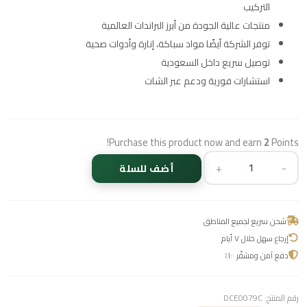
التركيب
منتجات عالية الجودة من أبرز البراندات العالمية
توفر الشركة أيضًا مواد سباكة، إنارة وأدوات صحية
توصيل سريع داخل السعودية
استشارات فورية ودعم عبر الشات
Purchase this product now and earn
2
Points!
+
-
أضف للسلة
شحن سريع لجميع المناطق
إرجاع سهل خلال ٧ أيام
دفع آمن ومشفّر ١٠٠٪
رقم المنتج:
DCE0079C