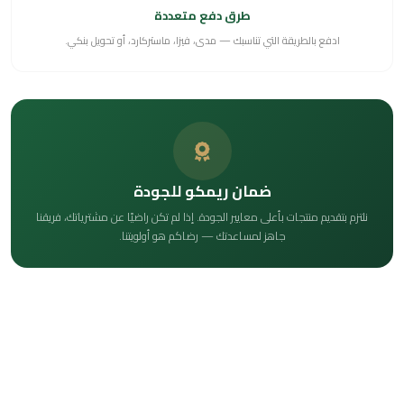
طرق دفع متعددة
ادفع بالطريقة التي تناسبك — مدى، فيزا، ماستركارد، أو تحويل بنكي.
ضمان ريمكو للجودة
نلتزم بتقديم منتجات بأعلى معايير الجودة. إذا لم تكن راضيًا عن مشترياتك، فريقنا
جاهز لمساعدتك — رضاكم هو أولويتنا.