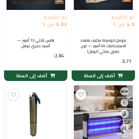
تم التقييم
تم التقييم
4.5
من 5
3.33
من 5
موصل/توصيلة مكيف متعدد
قابس ثلاثي 13 أمبير —
الاستخدامات 45 أمبير — لون
أسود حجري توفل
ذهبي ملكي (توفل)
2.84
$
5.71
$
أضف إلى السلة
أضف إلى السلة