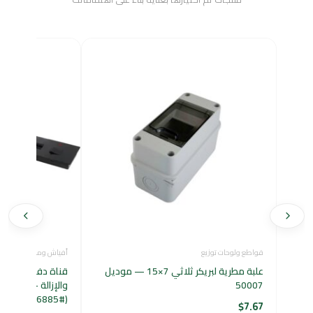
قواطع ولوحات توزيع
أفياش ومفاتيح كهرباء
علبة مطرية لبريكر ثلاثي 7×15 — موديل
قناة دفن متعددة 
50007
(#6885)
$
7.67