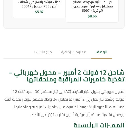
فيشة ثلاثية مزدوجة بمفتاح
غطاء فيشة بلاستيكي شفاف
مستطيل — لون أسود حجري
أبيض IP55 موديل 50017
(توفل) - 6997
$
5.37
$
8.66
الوصف
معلومات إضافية
مراجعات (2)
شاحن 12 فولت 2 أمبير – محول كهربائي –
تغذية كاميرات المراقبة وملحقاتها
محول كهربائي يحول التيار المتردد (AC) إلى تيار مستمر (DC) بخرج ثابت 12
فولت وشدة تيار تصل إلى 2 أمبير (ما يعادل 24 واط). مصمم لتوفير تغذية آمنة
ومستقرة للأجهزة الإلكترونية الصغيرة مثل كاميرات المراقبة وملحقاتها،
ويضمن تشغيلاً مستمراً وموثوقاً دون تقلبات تؤثر على الأداء.
المميزات الرئيسية