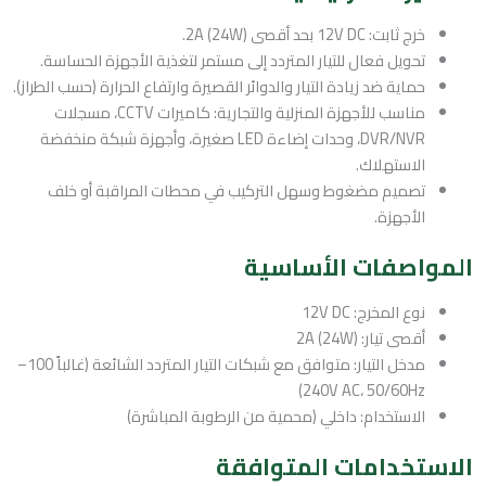
خرج ثابت: 12V DC بحد أقصى 2A (24W).
تحويل فعال للتيار المتردد إلى مستمر لتغذية الأجهزة الحساسة.
حماية ضد زيادة التيار والدوائر القصيرة وارتفاع الحرارة (حسب الطراز).
مناسب للأجهزة المنزلية والتجارية: كاميرات CCTV، مسجلات
DVR/NVR، وحدات إضاءة LED صغيرة، وأجهزة شبكة منخفضة
الاستهلاك.
تصميم مضغوط وسهل التركيب في محطات المراقبة أو خلف
الأجهزة.
المواصفات الأساسية
نوع المخرج: 12V DC
أقصى تيار: 2A (24W)
مدخل التيار: متوافق مع شبكات التيار المتردد الشائعة (غالباً 100–
240V AC، 50/60Hz)
الاستخدام: داخلي (محمية من الرطوبة المباشرة)
الاستخدامات المتوافقة