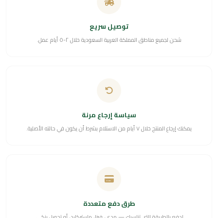
توصيل سريع
شحن لجميع مناطق المملكة العربية السعودية خلال ٢-٥ أيام عمل.
سياسة إرجاع مرنة
يمكنك إرجاع المنتج خلال ٧ أيام من الاستلام بشرط أن يكون في حالته الأصلية.
طرق دفع متعددة
ادفع بالطريقة التي تناسبك — مدى، فيزا، ماستركارد، أو تحويل بنكي.