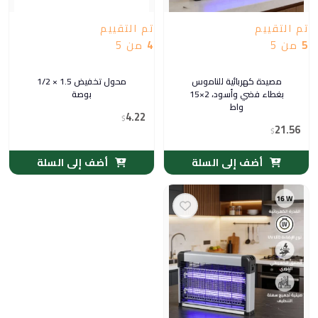
تم التقييم
تم التقييم
5
من 5
4
من 5
مصيدة كهربائية للناموس
محول تخفيض 1.5 × 1/2
بغطاء فضي وأسود، 2×15
بوصة
واط
4.22
$
21.56
$
أضف إلى السلة
أضف إلى السلة