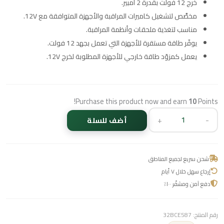
خرج 12 فولت بقدرة 2 أمبير.
مخصَّص لتشغيل كاميرات المراقبة والأجهزة المتوافقة مع 12V.
مناسب لتغذية ملحقات وأنظمة المراقبة.
يوفّر طاقة مستقرة للأجهزة التي تعمل بجهد 12 فولت.
يعمل كمزوّد طاقة خارجي للأجهزة المطلوبة لخرج 12V.
Purchase this product now and earn
10
Points!
+
-
أضف للسلة
شحن سريع لجميع المناطق
إرجاع سهل خلال ٧ أيام
دفع آمن ومشفّر ١٠٠٪
رقم المنتج:
32BCE587