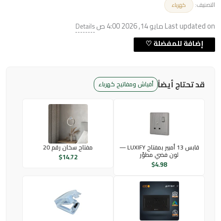
التصنيف:
كهرباء
Last updated on مايو 14, 2026 4:00 ص
Details
قد تحتاج أيضاً
أفياش ومفاتيح كهرباء
قابس 13 أمبير بمفتاح LUXIFY —
مفتاح سخان رقم 20
لون فضي مطوّر
$
14.72
$
4.98