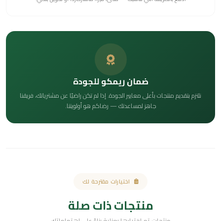
ضمان ريمكو للجودة
نلتزم بتقديم منتجات بأعلى معايير الجودة. إذا لم تكن راضيًا عن مشترياتك، فريقنا
جاهز لمساعدتك — رضاكم هو أولويتنا.
اختيارات مقترحة لك
منتجات ذات صلة
منتجات تم اختيارها بعناية بناءً على اهتماماتك