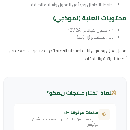
احتفظ بالأطفال بعيداً عن المحول وأسلاك الطاقة.
محتويات العلبة (نموذجي)
1 × محول كهربائي 12V 2A
دليل مستخدم (إن وُجد)
محول عملي وموثوق لتلبية احتياجات التغذية لأجهزة 12 فولت الصغيرة في
أنظمة المراقبة والملحقات.
لماذا تختار منتجات ريمكو؟
منتجات موثوقة ١٠٠٪
جميع منتجاتنا من علامات تجارية معتمدة ومُصنّعين
موثوقين.