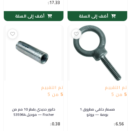
17.33
$
أضف إلى السلة
أضف إلى السلة
تم التقييم
تم التقييم
5
من 5
5
من 5
مسمار حلقي مطروق 1
خابور حديدي بقطر 10 مم من
بوصة — بروتو
Fischer — موديل 535964
0.38
6.56
$
$