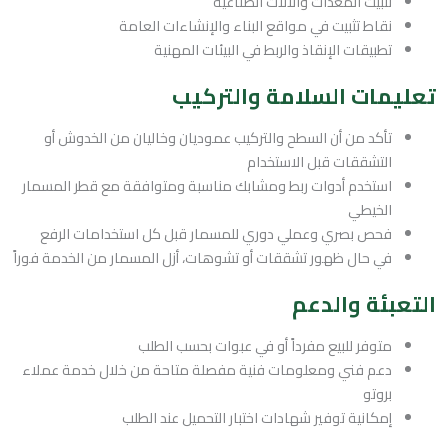
تثبيت المعدات والآلات الصناعية
نقاط تثبيت في مواقع البناء والإنشاءات العامة
تطبيقات الإنقاذ والربط في البيئات المهنية
تعليمات السلامة والتركيب
تأكد من أن السطح والتركيب عموديان وخاليان من الخدوش أو
التشققات قبل الاستخدام
استخدم أدوات ربط ومشابك مناسبة ومتوافقة مع قطر المسمار
الخيطي
فحص بصري وعملي دوري للمسمار قبل كل استخدامات الرفع
في حال ظهور تشققات أو تشوهات، أزل المسمار من الخدمة فوراً
التعبئة والدعم
متوفر للبيع مفرداً أو في عبوات بحسب الطلب
دعم فني ومعلومات فنية مفصلة متاحة من خلال خدمة عملاء
بروتو
إمكانية توفير شهادات اختبار التحميل عند الطلب