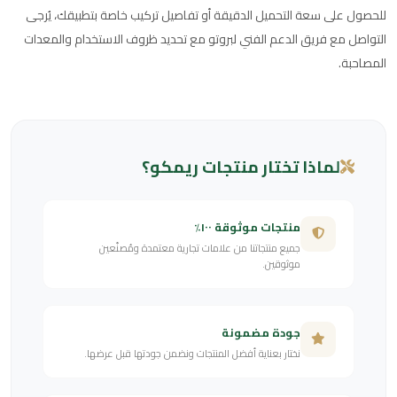
للحصول على سعة التحميل الدقيقة أو تفاصيل تركيب خاصة بتطبيقك، يُرجى
التواصل مع فريق الدعم الفني لبروتو مع تحديد ظروف الاستخدام والمعدات
المصاحبة.
لماذا تختار منتجات ريمكو؟
منتجات موثوقة ١٠٠٪
جميع منتجاتنا من علامات تجارية معتمدة ومُصنّعين
موثوقين.
جودة مضمونة
نختار بعناية أفضل المنتجات ونضمن جودتها قبل عرضها.