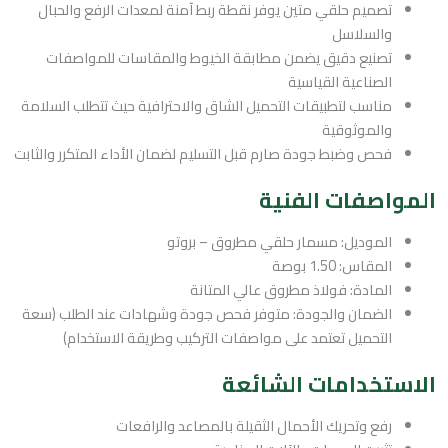
تصميم حلقي متين يوفر نقطة ربط آمنة لمعدات الرفع والحبال
والسلاسل
تصنيع دقيق يضمن مطابقة الخيوط والمقاسات للمواصفات
الصناعية القياسية
مناسب لتطبيقات التحميل الشاق والاحترافية حيث تتطلب السلامة
والموثوقية
فحص وضبط جودة صارم قبل التسليم لضمان الأداء المتكرر والثابت
المواصفات الفنية
الموديل: مسمار حلقي مطروق – بروتو
المقاس: 1.50 بوصة
المادة: فولاذ مطروق عالي المتانة
الضمان والجودة: متوفر فحص جودة وشهادات عند الطلب (سعة
التحميل تعتمد على مواصفات التركيب وطريقة الاستخدام)
الاستخدامات الشائعة
رفع وتحريك الأحمال الثقيلة بالمصاعد والرافعات