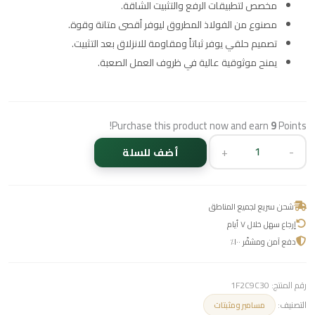
مخصص لتطبيقات الرفع والتثبيت الشاقة.
مصنوع من الفولاذ المطروق ليوفر أقصى متانة وقوة.
تصميم حلقي يوفر ثباتاً ومقاومة للانزلاق بعد التثبيت.
يمنح موثوقية عالية في ظروف العمل الصعبة.
Purchase this product now and earn
9
Points!
+
-
أضف للسلة
شحن سريع لجميع المناطق
إرجاع سهل خلال ٧ أيام
دفع آمن ومشفّر ١٠٠٪
رقم المنتج:
1F2C9C30
التصنيف:
مسامير ومثبتات