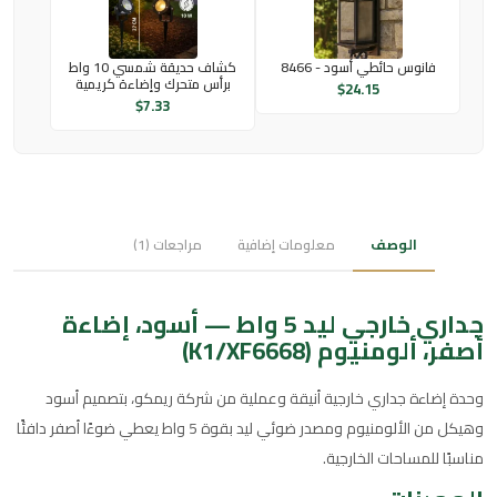
فانوس حائطي أسود - 8466
كشاف حديقة شمسي 10 واط
برأس متحرك وإضاءة كريمية
$
24.15
$
7.33
الوصف
معلومات إضافية
مراجعات (1)
جداري خارجي ليد 5 واط — أسود، إضاءة
أصفر، ألومنيوم (K1/XF6668)
وحدة إضاءة جداري خارجية أنيقة وعملية من شركة ريمكو، بتصميم أسود
وهيكل من الألومنيوم ومصدر ضوئي ليد بقوة 5 واط يعطي ضوءًا أصفر دافئًا
مناسبًا للمساحات الخارجية.