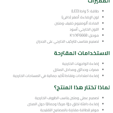
المميزات
طاقة: 5 واط (LED)
لون الإضاءة: أصفر (دافئ)
المادة: ألومنيوم خفيف ومتين
اللون الخارجي: أسود
موديل: K1/XF6668
تصميم مناسب للتركيب الخارجي على الجدران
الاستخدامات المقترحة
إضاءة الواجهات الخارجية
ممرات وحدائق ومداخل المنازل
إضاءة امتدادات ونقاط تأكيد جمالية في المساحات الخارجية
لماذا تختار هذا المنتج؟
تصميم عملي ومتين يناسب الظروف الخارجية
إضاءة دافئة تخلق جوًا مريحًا وجماليًا حول المبنى
موفر للطاقة مقارنة بالمصابيح التقليدية