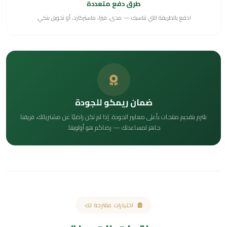
طرق دفع متعددة
ادفع بالطريقة التي تناسبك — مدى، فيزا، ماستركارد، أو تحويل بنكي.
ضمان ريمكو للجودة
نلتزم بتقديم منتجات بأعلى معايير الجودة. إذا لم تكن راضيًا عن مشترياتك، فريقنا
جاهز لمساعدتك — رضاكم هو أولويتنا.
اختيارات مقترحة لك