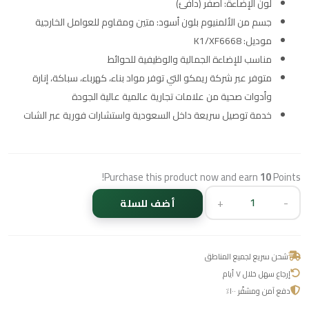
لون الإضاءة: أصفر (دافئ)
جسم من الألمنيوم بلون أسود: متين ومقاوم للعوامل الخارجية
موديل: K1/XF6668
مناسب للإضاءة الجمالية والوظيفية للحوائط
متوفر عبر شركة ريمكو التي توفر مواد بناء، كهرباء، سباكة، إنارة
وأدوات صحية من علامات تجارية عالمية عالية الجودة
خدمة توصيل سريعة داخل السعودية واستشارات فورية عبر الشات
Purchase this product now and earn
10
Points!
+
-
أضف للسلة
شحن سريع لجميع المناطق
إرجاع سهل خلال ٧ أيام
دفع آمن ومشفّر ١٠٠٪