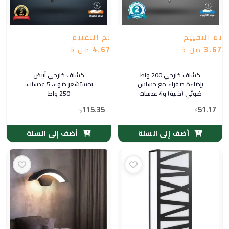
تم التقييم
تم التقييم
3.67
من 5
4.67
من 5
كشاف خارجي 200 واط
كشاف خارجي أبيض
بإضاءة صفراء مع حساس
بمستشعر ضوء، 5 عدسات،
ضوئي (خلية) و4 عدسات
250 واط
115.35
51.17
$
$
أضف إلى السلة
أضف إلى السلة