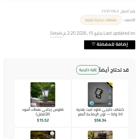
رقم المنتج:
F3351943
التصنيف:
كشافات جدارية خارجية
Last updated on مايو 15, 2026 2:20 م
Details
قد تحتاج أيضاً
إنارة خارجية
كشاف خارجي فلود لايت بقدرة
فانوس زجاجي بغطاء أسود
50 واط — لون الإضاءة أصفر
(الأفضل)
$
15.52
$
56.34