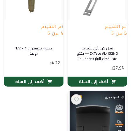
تم التقييم
تم التقييم
5
من 5
4
من 5
قفل كهربائي للأبواب
محول تخفيض 1.5 × 1/2
ZKTeco AL‑132NO — يفتح
بوصة
عند انقطاع التيار (Fail‑Safe)
4.22
— 12 فولت
$
37.94
$
أضف إلى السلة
أضف إلى السلة