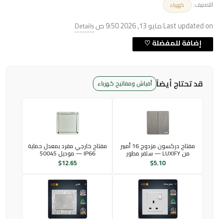
التصنيف:
كهرباء
Last updated on مايو 13, 2026 9:50 ص
Details
قد تحتاج أيضاً
أفياش ومفاتيح كهرباء
مفتاح دركسون مزدوج 16 أمبير
مفتاح خارجي مفرد بمعدل حماية
من LUXIFY — سلفر مطور
IP66 — موديل 50045
$
12.65
$
5.10