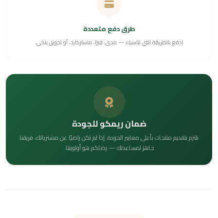
طرق دفع متعددة
ادفع بالطريقة التي تناسبك — مدى، فيزا، ماستركارد، أو تحويل بنكي.
ضمان ريمكو للجودة
نلتزم بتقديم منتجات بأعلى معايير الجودة. إذا لم تكن راضيًا عن مشترياتك، فريقنا
جاهز لمساعدتك — رضاكم هو أولويتنا.