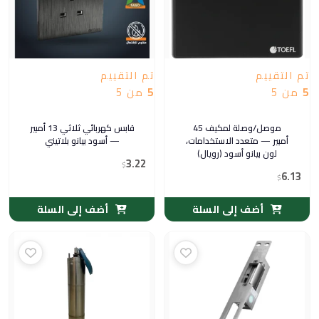
تم التقييم
تم التقييم
5
من 5
5
من 5
موصل/وصلة لمكيف 45
قابس كهربائي ثلاثي 13 أمبير
أمبير — متعدد الاستخدامات،
— أسود بيانو بلاتيني
لون بيانو أسود (رويال)
3.22
$
6.13
$
أضف إلى السلة
أضف إلى السلة