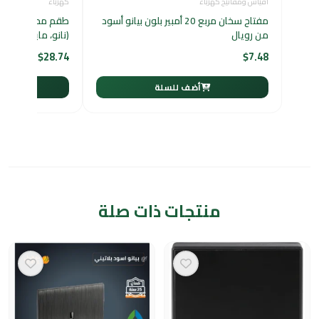
أفياش ومفاتيح كهرباء
كهرباء
مفتاح سخان مربع 20 أمبير بلون بيانو أسود
من رويال
(نانو، مايكرو، قيا
$
28.74
$
7.48
أضف للسلة
أ
منتجات ذات صلة