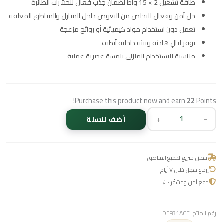
طاقة تشغيل 2 × 15 واط لضمان جذب فعال للحشرات الطائرة
حل آمن وفعال للتخلص من البعوض داخل المنازل والمناطق المغلقة
تعمل دون استخدام مواد كيميائية أو روائح مزعجة
توفر ليالٍ هادئة وبيئة داخلية أنظف
مناسبة للاستخدام المنزلي بلمسة عصرية عملية
Purchase this product now and earn
22
Points!
+
-
أضف للسلة
شحن سريع لجميع المناطق
إرجاع سهل خلال ٧ أيام
دفع آمن ومشفّر ١٠٠٪
رقم المنتج:
DCF81ACE