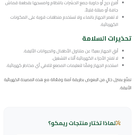
أفرغ درج أو حاوية جمع الحشرات بانتظام وامسحها بقطعة قماش
جافة أو مبللة قليلاً.
لا تغمر الجهاز بالماء ولا تستخدم منظفات قوية على المكونات
الكهربائية.
تحذيرات السلامة
أبقِ الجهاز بعيدًا عن متناول الأطفال والحيوانات الأليفة.
لا تفتح الأجزاء الكهربائية أثناء التشغيل.
استخدم الجهاز وفقًا لتعليمات المصنع لتلافي أي مخاطر كهربائية.
تمتّع بمنزل خالٍ من البعوض بطريقة آمنة وفعّالة مع هذه المصيدة الكهربائية
الأنيقة.
لماذا تختار منتجات ريمكو؟