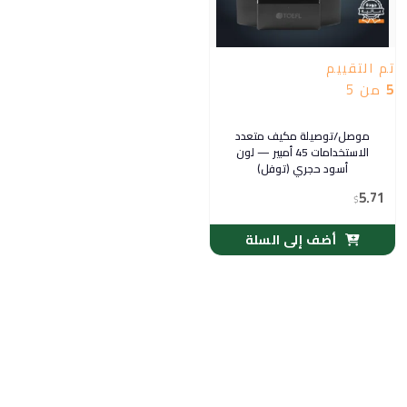
تم التقييم
5
من 5
موصل/توصيلة مكيف متعدد
الاستخدامات 45 أمبير — لون
أسود حجري (توفل)
5.71
$
أضف إلى السلة