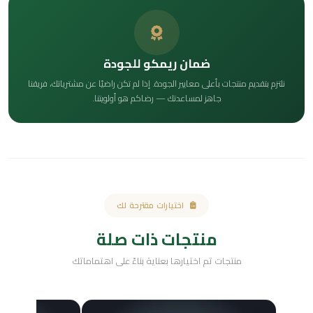
ضمان ريمكو للجودة
نلتزم بتقديم منتجات بأعلى معايير الجودة. إذا لم تكن راضيًا عن مشترياتك، فريقنا
جاهز لمساعدتك — رضاكم هو أولويتنا.
اختيارات مقترحة لك
منتجات ذات صلة
منتجات تم اختيارها بعناية بناءً على اهتماماتك