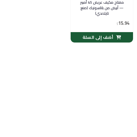
مفتاح مكيف عريض 45 أمبير
— أبيض من باناسونيك (صنع
تايلاندي)
15.94
$
أضف إلى السلة