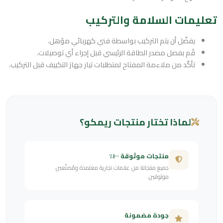
تعليمات السلامة والتركيب
يفضّل أن يتم التركيب بواسطة فني كهربائي مؤهل.
قُم بفصل مصدر الطاقة الرئيسي قبل إجراء أي توصيلات.
تأكّد من ملاءمة المفتاح لمتطلبات تيار جهاز التكييف قبل التركيب.
لماذا تختار منتجات ريمكو؟
منتجات موثوقة ١٠٠٪
جميع منتجاتنا من علامات تجارية معتمدة ومُصنّعين
موثوقين.
جودة مضمونة