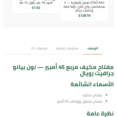
EZVIZ EB3 تعمل بالبطارية — 3
أسود 16 مم، طول 15 متر
ميجابكسل، واي فاي، رؤية ليلية
$
1.92
وكشف حركة
$
128.78
الوصف
معلومات إضافية
مراجعات (2)
مفتاح مكيف مربع 45 أمبير — لون بيانو
جرافيت رويال
الأسماء الشائعة
مفتاح مكيف
مفتاح تشغيل وإيقاف 45 أمبير
نظرة عامة