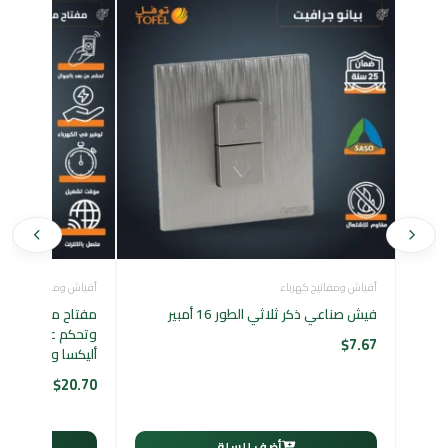
أفياش ومفاتيح كهرباء
أفياش ومفاتيح كهرباء
فيش صناعي ذكر ثلاثي الطور 16 أمبير
مفتاح مفرد ذكي
وتحكم عن بُعد عبر
$
7.67
أليكسا وجوجل ه
$
20.70
أضف للسلة
أ