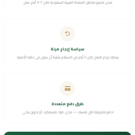
شحن لجميع مناطق المملكة العربية السعودية خلال ٢-٥ أيام عمل.
سياسة إرجاع مرنة
يمكنك إرجاع المنتج خلال ٧ أيام من الاستلام بشرط أن يكون في حالته الأصلية.
طرق دفع متعددة
ادفع بالطريقة التي تناسبك — مدى، فيزا، ماستركارد، أو تحويل بنكي.