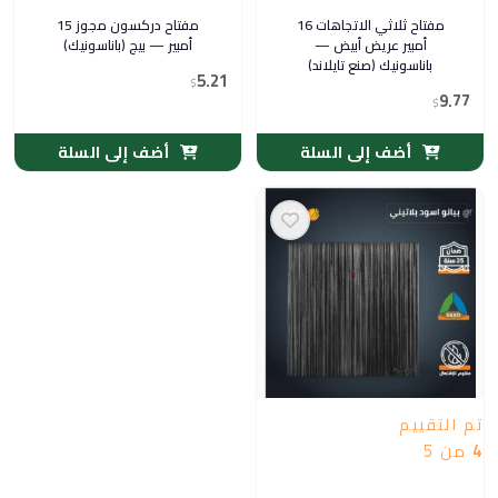
مفتاح ثلاثي الاتجاهات 16
مفتاح دركسون مجوز 15
أمبير عريض أبيض —
أمبير — بيج (باناسونيك)
باناسونيك (صنع تايلاند)
5.21
$
9.77
$
أضف إلى السلة
أضف إلى السلة
تم التقييم
4
من 5