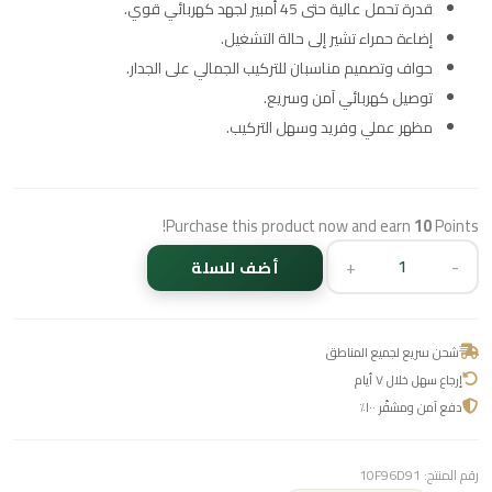
قدرة تحمل عالية حتى 45 أمبير لجهد كهربائي قوي.
إضاءة حمراء تشير إلى حالة التشغيل.
حواف وتصميم مناسبان للتركيب الجمالي على الجدار.
توصيل كهربائي آمن وسريع.
مظهر عملي وفريد وسهل التركيب.
Purchase this product now and earn
10
Points!
+
-
أضف للسلة
شحن سريع لجميع المناطق
إرجاع سهل خلال ٧ أيام
دفع آمن ومشفّر ١٠٠٪
رقم المنتج:
10F96D91