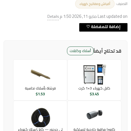
التصنيف:
أفياش ومفاتيح كهرباء
Last updated on مايو 11, 2026 1:50 م
Details
قد تحتاج أيضاً
أسلاك وكابلات
كابل كهرباء 3×1 كرت
فرشاة بأسلاك نحاسية
$
1.53
$
3.45
كاميرا مراقبة خارجية لاسلكية
لي جرجور — كابل/سلك كهرباء