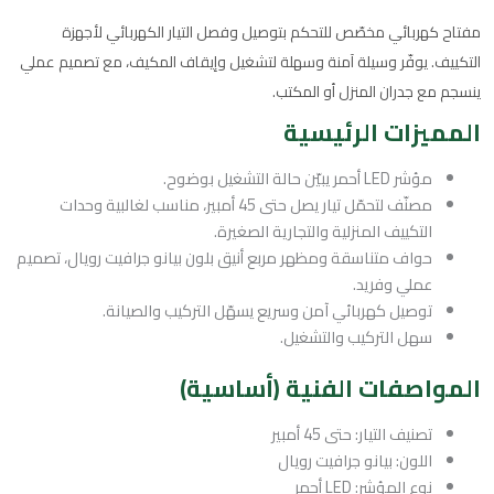
مفتاح كهربائي مخصّص للتحكم بتوصيل وفصل التيار الكهربائي لأجهزة
التكييف. يوفّر وسيلة آمنة وسهلة لتشغيل وإيقاف المكيف، مع تصميم عملي
ينسجم مع جدران المنزل أو المكتب.
المميزات الرئيسية
مؤشر LED أحمر يبيّن حالة التشغيل بوضوح.
مصنّف لتحمّل تيار يصل حتى 45 أمبير، مناسب لغالبية وحدات
التكييف المنزلية والتجارية الصغيرة.
حواف متناسقة ومظهر مربع أنيق بلون بيانو جرافيت رويال، تصميم
عملي وفريد.
توصيل كهربائي آمن وسريع يسهّل التركيب والصيانة.
سهل التركيب والتشغيل.
المواصفات الفنية (أساسية)
تصنيف التيار: حتى 45 أمبير
اللون: بيانو جرافيت رويال
نوع المؤشر: LED أحمر