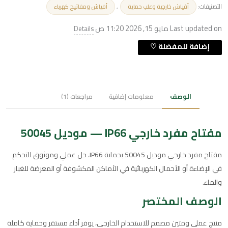
التصنيفات:
,
أفياش خارجية وعلب حماية
أفياش ومفاتيح كهرباء
Last updated on مايو 15, 2026 11:20 ص
Details
الوصف
معلومات إضافية
مراجعات (1)
مفتاح مفرد خارجي IP66 — موديل 50045
مفتاح مفرد خارجي موديل 50045 بحماية IP66، حل عملي وموثوق للتحكم
في الإضاءة أو الأحمال الكهربائية في الأماكن المكشوفة أو المعرضة للغبار
والماء.
الوصف المختصر
منتج عملي ومتين مصمم للاستخدام الخارجي، يوفر أداء مستقر وحماية كاملة