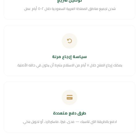
توصيل سريع
شحن لجميع مناطق المملكة العربية السعودية خلال ٢-٥ أيام عمل.
سياسة إرجاع مرنة
يمكنك إرجاع المنتج خلال ٧ أيام من الاستلام بشرط أن يكون في حالته الأصلية.
طرق دفع متعددة
ادفع بالطريقة التي تناسبك — مدى، فيزا، ماستركارد، أو تحويل بنكي.