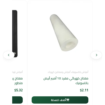
أفياش باناسوينك
،
أفياش ومفاتيح كهرباء
أفياش لوكسيفاي LUXIFY
مفتاح كهربائي مفرد 10 أمبير أبيض
باناسونيك
متطور
$
5.32
$
2.11
أضف للسلة
أ