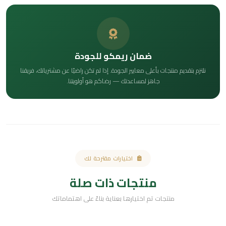
ضمان ريمكو للجودة
نلتزم بتقديم منتجات بأعلى معايير الجودة. إذا لم تكن راضيًا عن مشترياتك، فريقنا
جاهز لمساعدتك — رضاكم هو أولويتنا.
اختيارات مقترحة لك
منتجات ذات صلة
منتجات تم اختيارها بعناية بناءً على اهتماماتك