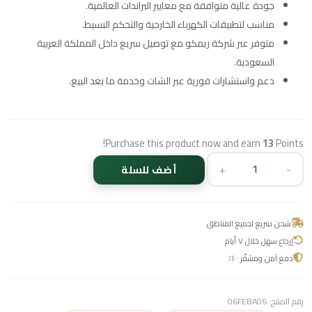
جودة عالية متوافقة مع معايير البراندات العالمية.
مناسب لتطبيقات الكهرباء الخارجية والتحكم البسيط.
متوفر عبر شركة ريمكو مع توصيل سريع داخل المملكة العربية
السعودية.
دعم واستشارات فورية عبر الشات وخدمة ما بعد البيع.
Purchase this product now and earn
13
Points!
+
-
أضف للسلة
شحن سريع لجميع المناطق
إرجاع سهل خلال ٧ أيام
دفع آمن ومشفّر ١٠٠٪
رقم المنتج:
06FEBA06