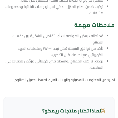
تشغيل مراوح أو أضواء مكتب بشكل مستقل لكل قناة.
تركيب ضمن نظام المنزل الذكي لسيناريوهات تلقائية ومجموعات
مشغلات.
ملاحظات مهمة
قد تختلف بعض المواصفات أو التفاصيل الشكلية بين دفعات
التصنيع.
تأكد من توافق الشبكة (مثل تردد Wi‑Fi) ومتطلبات الجهد
الكهربائي مع نظامك قبل التركيب.
يوصى بتركيب المفتاح بواسطة فني كهربائي مرخّص للحفاظ على
السلامة.
لمزيد من المعلومات التفصيلية والبيانات الفنية، اضغط لتحميل الكتالوج.
لماذا تختار منتجات ريمكو؟