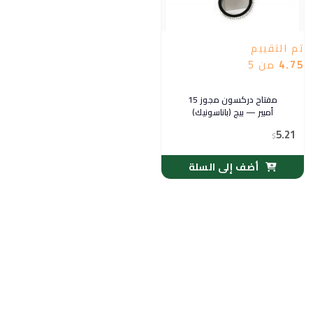
تم التقييم
4.75
من 5
مفتاح دركسون مجوز 15
أمبير — بيج (باناسونيك)
5.21
$
أضف إلى السلة