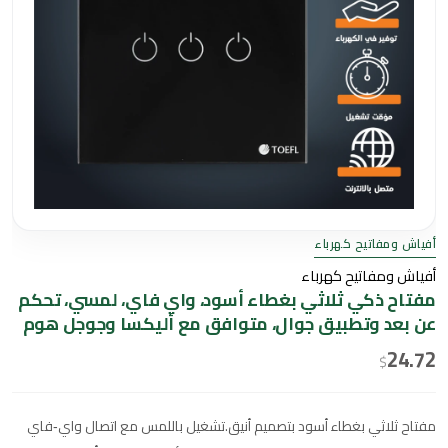
أفياش ومفاتيح كهرباء
أفياش ومفاتيح كهرباء
مفتاح ذكي ثلاثي بغطاء أسود، واي فاي، لمسي، تحكم
عن بعد وتطبيق جوال، متوافق مع أليكسا وجوجل هوم
24.72
$
مفتاح ثلاثي بغطاء أسود بتصميم أنيق.تشغيل باللمس مع اتصال واي‑فاي