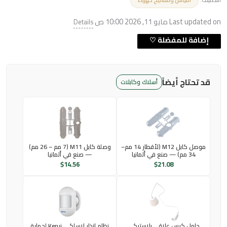
Last updated on مايو 11, 2026 10:00 ص
Details
قد تحتاج أيضاً
أسلاك وكابلات
موصل كابل M12 (لأقطار 14 مم–
وصلة كابل M11 (7 مم – 26 مم)
34 مم) — صنع في ألمانيا
— صنع في ألمانيا
$
14.56
$
21.08
حامل كبس علاقي بلاستيكي
نظام إنذار لاسلكي Kerui لحماية