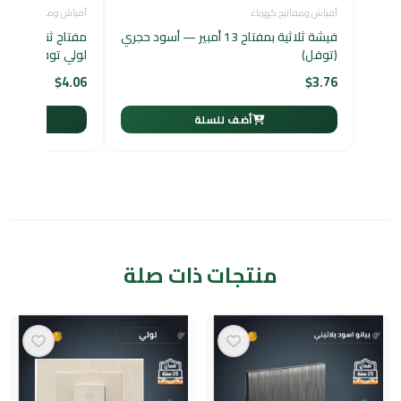
أفياش ومفاتيح كهرباء
أفياش ومفاتيح كهرباء
فيشة ثلاثية بمفتاح 13 أمبير — أسود حجري
مفتاح ثنائي دركس
(توفل)
لولي توفل
$
4.06
$
3.76
أضف للسلة
أ
منتجات ذات صلة