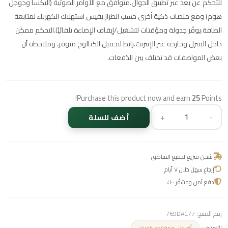
للتحكم عن بعد عبر تطبيق الجوال.متوافق مع الأوامر الصوتية (أليكسا وجوجل
هوم) ومع منصات ذكية أخرى حسب الطراز.يقيس استهلاك الكهرباء لمتابعة
الطاقة.يوفّر جدولة ومؤقتات لتشغيل/إيقاف الإضاءة تلقائيًا.التحكم ممكن
داخل المنزل وخارجه عبر الإنترنت.رابط لتحميل الكتالوج متوفر، وملاحظة أن
بعض المواصفات قد تختلف بين الدُفعات.
Purchase this product now and earn
25
Points!
+
-
أضف للسلة
شحن سريع لجميع المناطق
إرجاع سهل خلال ٧ أيام
دفع آمن ومشفّر ١٠٠٪
رقم المنتج:
769DAC77
التصنيف:
أفياش ومفاتيح كهرباء