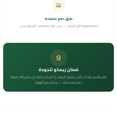
طرق دفع متعددة
ادفع بالطريقة التي تناسبك — مدى، فيزا، ماستركارد، أو تحويل بنكي.
ضمان ريمكو للجودة
نلتزم بتقديم منتجات بأعلى معايير الجودة. إذا لم تكن راضيًا عن مشترياتك، فريقنا
جاهز لمساعدتك — رضاكم هو أولويتنا.