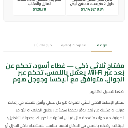
بطول 2 متر بسلك قماشي أبيض
المنازل والمكاتب
$
128.78
$
1.14
$
218.84
الوصف
معلومات إضافية
مراجعات (3)
مفتاح ثلاثي ذكي — غطاء أسود، تحكم عن
بُعد عبر Wi‑Fi، يعمل باللمس، تحكم عبر
الجوال، متوافق مع أليكسا وجوجل هوم
اضغط لتحميل الكتالوج
مفتاح الإضاءة الذكي ثلاثي القنوات هو حل عملي وأنيق للتحكم في إضاءة
منزلك أو مكتبك عن بُعد. يوفّر تحكماً سهلاً عبر تطبيق الهاتف أو الأوامر
الصوتية، مع ميزات متقدمة مثل قياس استهلاك الكهرباء، وجدولة التشغيل/
الإيقاف، وتحكم باللمس في المكان نفسه. مناسب للاستخدام داخل المنزل أو