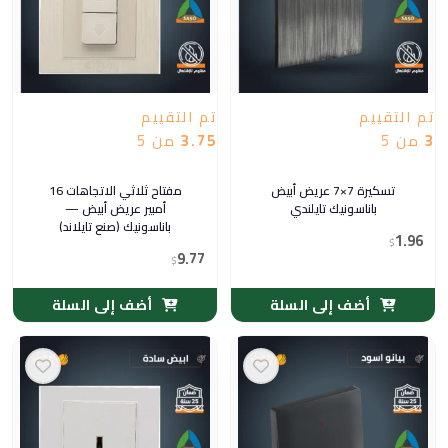
تم التقييم
تم التقييم
3
من 5
3.75
من 5
تسكيرة 7×7 عريض أبيض
مفتاح ثلاثي الاتجاهات 16
باناسونيك تايلندي
أمبير عريض أبيض —
باناسونيك (صنع تايلاند)
1.96
$
9.77
$
أضف إلى السلة
أضف إلى السلة