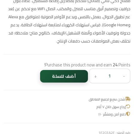
مفتاح ذكي ثنائي (قناتان) للتحكم بمصدرين إضاءة مستقلين. غطاء بلون
جرافيت وتصميم أنيق مناسب للمنزل والمكتب. اتصال WiFi مع تحكم عن بُعد
عبر تطبيق الجوال. يعمل باللمس ويدعم الأوامر الصوتية (متوافق مع Alexa
وGoogle Home). قياس استهلاك الكهرباء لمتابعة استهلاك الطاقة. يدعم
جدولة وتوقيت الأضواء وأتمتة التشغيل/الإيقاف. كتالوج متاح؛ ملاحظة: قد
تختلف بعض المواصفات حسب دفعات الإنتاج.
Purchase this product now and earn
24
Points!
+
-
أضف للسلة
شحن سريع لجميع المناطق
إرجاع سهل خلال ٧ أيام
دفع آمن ومشفّر ١٠٠٪
رقم المنتج:
1F2CEA2F