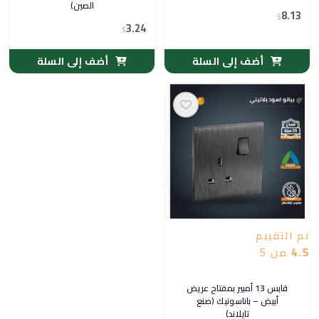
الصين)
8.13
$
3.24
$
أضف إلى السلة
أضف إلى السلة
تم التقييم
4.5
من 5
قابس 13 أمبير بمفتاح عريض
أبيض – باناسونيك (صنع
تايلاند)