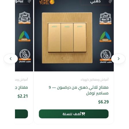
أفياش ومفاتيح كهرباء
أفياش ومفاتيح كهرباء
مفتاح ثلاثي ذهبي من دركسون — 9
مفتاح جرس أبيض ب
مسامير توفل
$
2.21
$
6.29
أضف للسلة
أ