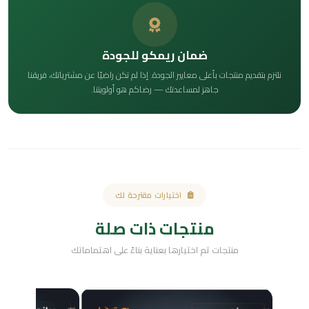
ضمان ريمكو للجودة
نلتزم بتقديم منتجات بأعلى معايير الجودة. إذا لم تكن راضيًا عن مشترياتك، فريقنا
جاهز لمساعدتك — رضاكم هو أولويتنا.
اختيارات مقترحة لك
منتجات ذات صلة
منتجات تم اختيارها بعناية بناءً على اهتماماتك