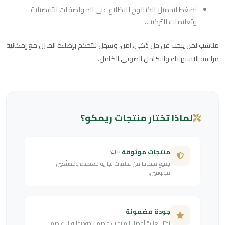
اضغط لتحميل الكتالوج للاطّلاع على المواصفات التفصيلية
وتعليمات التركيب.
مناسب لمن يبحث عن حل ذكي، آمن، وسهل للتحكم بإضاءة المنزل مع إمكانية
مراقبة الاستهلاك والتكامل الصوتي الكامل.
لماذا تختار منتجات ريمكو؟
منتجات موثوقة ١٠٠٪
جميع منتجاتنا من علامات تجارية معتمدة ومُصنّعين
موثوقين.
جودة مضمونة
نختار بعناية أفضل المنتجات ونضمن جودتها قبل عرضها.