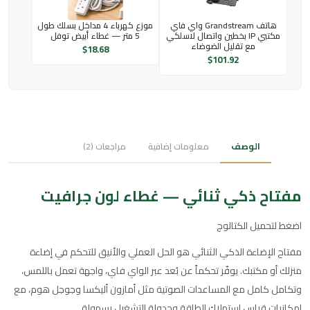
هاتف Grandstream واي فاي
موزع كهرباء 4 مداخل بسلك طول
مكتبي IP بخطين واتصال لاسلكي
5 متر — غطاء أبيض توفل
مع تقليل الضوضاء
$
18.68
$
101.92
الوصف
معلومات إضافية
مراجعات (2)
مفتاح ذكي ثنائي — غطاء لون جرافيت
اضغط لتحميل الكتالوج
مفتاح الإضاءة الذكي الثنائي هو الحل العملي والأنيق للتحكم في إضاءة
منزلك أو مكتبك. يوفّر تحكماً عن بُعد عبر الواي فاي، واجهة تعمل باللمس،
وتكامل كامل مع المساعدات الصوتية مثل أمازون أليكسا وجوجل هوم، مع
إمكانيات قياس استهلاك الطاقة وجدولة التشغيل بسهولة.