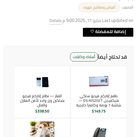
التصنيف:
أفياش ومفاتيح كهرباء
Last updated on مايو 11, 2026 9:00 م
Details
قد تحتاج أيضاً
أسلاك وكابلات
طقم إنتركم فيديو سلكي
الفنار — نظام إنتركم فيديو
هيكفيجن DS-KIS202T —
بسلكين وزر واحد لأمن المنازل
شاشة 7 بوصة وكاميرا خارجية
والفلل
$
338.50
$
149.75