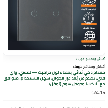
مع
أليكسا
وجوجل
هوم
(توفل)
أفياش ومفاتيح كهرباء
أفياش ومفاتيح كهرباء
مفتاح ذكي ثنائي بغطاء لون جرافيت — لمسي، واي
فاي، تحكم عن بُعد عبر الجوال، سهل الاستخدام، متوافق
مع أليكسا وجوجل هوم (توفل)
24.15
$