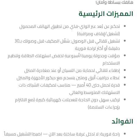
هاتفك ببساطة وأمان!
المميزات الرئيسية
تحكم عن بُعد عبر الواي‑فاي من تطبيق الهاتف المحمول
(تشغيل/إيقاف ومراقبة)
تشغيل تلقائي قبل الوصول: شغّل المكيف قبل وصولك بـ30
دقيقة أو أكثر لراحة فورية
مؤقت وجدولة يومية/أسبوعية لخفض استهلاك الطاقة وتنظيم
الاستخدام
إطفاء تلقائي لحماية من النسيان أو عند مغادرة المنزل
غطاء جرافيت أنيق ومتين ينسجم مع ديكور الأجهزة والمنزل
قدرة تحمل حتى 40 أمبير — مناسب لمكيفات الشباك ذات
الاستهلاك المتوسط والعالي
تركيب سهل دون الحاجة لتعديلات كهربائية كبيرة (مع الالتزام
بإجراءات السلامة)
الفوائد
راحة فورية: لا تدخل غرفة ساخنة بعد الآن — اضبط التشغيل مسبقاً