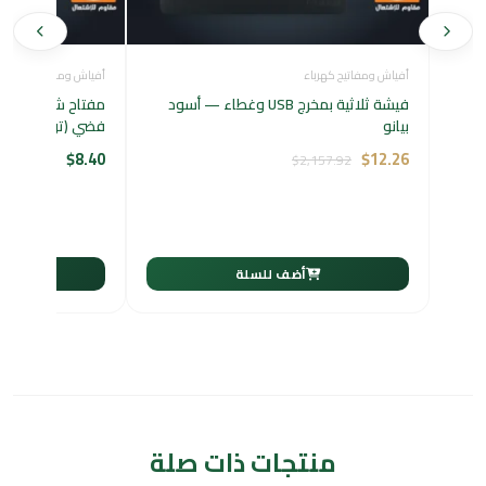
أفياش ومفاتيح كهرباء
أفياش ومفاتيح كهرباء
فيشة ثلاثية بمخرج USB وغطاء — أسود
بيانو
فضي (توفل)
$
8.40
$
12.26
$
2,157.92
أضف للسلة
أ
منتجات ذات صلة