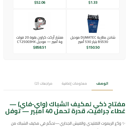
$
52.06
$
1.33
شاحن بطارية DUMATEC موديل
منشار أركت كراون بقوة 20 فولت
BS530 بتيار 530 أمبير
و4 أمبير — موديل CT25003HX
$
858.51
$
150.50
الوصف
معلومات إضافية
مراجعات (2)
مفتاح ذكي لمكيف الشباك (واي‑فاي) —
غطاء جرافيت، قدرة تحمل 40 أمبير — توفل
✨ ودّع الريموت التقليدي والفيش الجداري—تحكّم في مكيف الشباك من