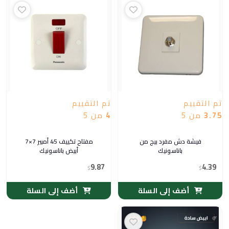
تم التقييم
تم التقييم
3.75
من 5
4
من 5
فيشة دش مفرد بيج من
مفتاح تكييف 45 أمبير 7×7
باناسونيك
أبيض باناسونيك
9.87
4.39
$
$
أضف إلى السلة
أضف إلى السلة