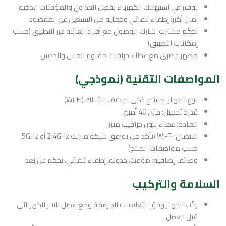
توفير في استهلاك الكهرباء بفضل الجداول والمؤقتات الذكية
أمان أكبر: إطفاء تلقائي وحماية من التشغيل غير المقصود
تحكّم مشترك: شارك الوصول مع أفراد العائلة عبر التطبيق (حسب
إمكانات التطبيق)
مظهر عصري مع غطاء جرافيت مقاوم للمس والخدش
المواصفات التقنية (نموذجي)
نوع الجهاز: مفتاح ذكي لمكيف الشباك (Wi‑Fi)
قدرة تحميل: حتى 40 أمبير
المادة: غطاء بلون جرافيت متين
الاتصال: Wi‑Fi (تأكد من توافق شبكة منزلك 2.4GHz أو 5GHz
حسب مواصفات المنتج)
وظائف إضافية: مؤقت، جدولة، إطفاء تلقائي، تحكم عن بُعد
السلامة والتركيب
ركّب الجهاز وفق التعليمات المرفقة ومع فصل التيار الكهربائي
قبل العمل