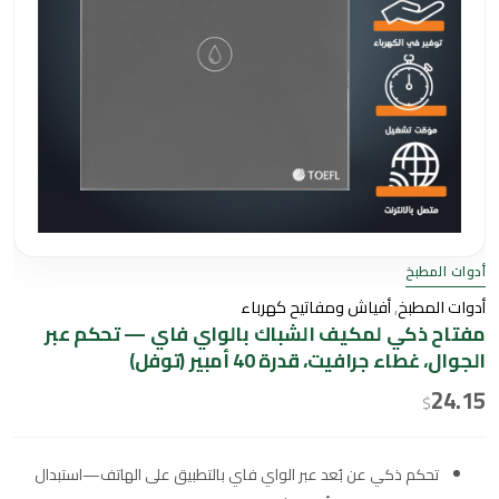
أدوات المطبخ
أدوات المطبخ
,
أفياش ومفاتيح كهرباء
مفتاح ذكي لمكيف الشباك بالواي فاي — تحكم عبر
الجوال، غطاء جرافيت، قدرة 40 أمبير (توفل)
24.15
$
تحكم ذكي عن بُعد عبر الواي فاي بالتطبيق على الهاتف—استبدال