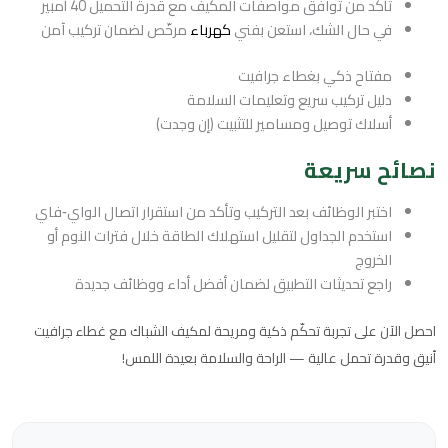
تأكد من توافق مواصفات المكيف مع قدرة التحميل 40 أمبير
في حال الشك، استعن بفني
كهرباء
مرخّص لضمان تركيب آمن
مفتاح ذكي بغطاء جرافيت
دليل تركيب سريع وتعليمات السلامة
أسلاك توصيل ومسامير للتثبيت (إن وجدت)
نصائح سريعة
اختبر الوظائف بعد التركيب وتأكد من استقرار اتصال الواي‑فاي
استخدم الجداول لتقليل استهلاك الطاقة خلال فترات النوم أو
الخروج
راجع تحديثات التطبيق لضمان أفضل أداء ووظائف جديدة
احصل الآن على تجربة تحكّم ذكية ومريحة لمكيف الشباك مع غطاء جرافيت
أنيق وقدرة تحمل عالية — الراحة والسلامة بعيدة اللمس!