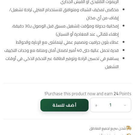
الريموت التقليدي أو الفيش الجداري
مخصّص لمكيف الشباك ومتوافق للاستخدام المنزلي لراحة تشغيل/
إيقاف من أي مكان
إمكانية جدولة ومؤقت (تشغيل مسبق قبل الوصول بـ30 دقيقة،
إطفاء تلقائي عند المغادرة أو النسيان)
غطاء بلون جرافيت وتصميم عملي ليتماشى مع الإنارة والحوائط
قدرة تحمل عالية حتى 40 أمبير لضمان أمان ومتانة مع وحدات التكييف
يساهم في تحسين الراحة وتوفير الطاقة عبر التحكم الذكي في أوقات
التشغيل
Purchase this product now and earn
24
Points!
+
-
أضف للسلة
شحن سريع لجميع المناطق