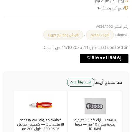
إرجاع سهل خلال ٧ أيام
دفع آمن ومشفّر ١٠٠٪
رقم المنتج:
A626AD02
التصنيفات:
,
أدوات المطبخ
أفياش ومفاتيح كهرباء
Last updated on مايو 11, 2026 11:10 ص
Details
قد تحتاج أيضاً
العدد والأدوات
سستة تسليك كهرباء حديدية
كماشة معزولة VDE متعددة
يدوية بطول 10 متر — دوما
الاستخدامات — كنيبكس موديل
(DUMA)
03 06 200، طول 200 مم